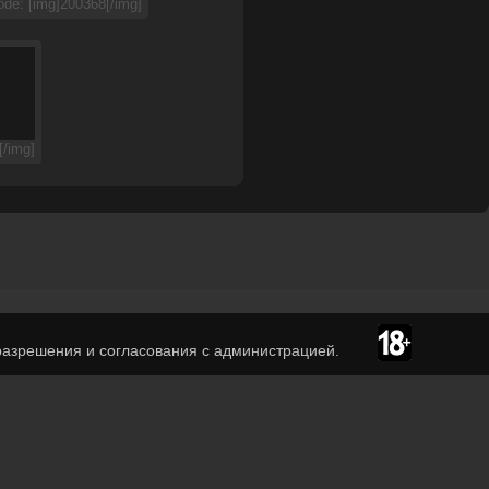
de: [img]200368[/img]
/img]
азрешения и согласования с администрацией.