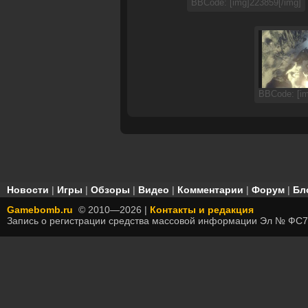
BBCode: [img]223859[/img]
BBCode: [im
Новости
|
Игры
|
Обзоры
|
Видео
|
Комментарии
|
Форум
|
Бл
Gamebomb.ru
© 2010—2026 |
Контакты и редакция
Запись о регистрации средства массовой информации Эл № ФС7