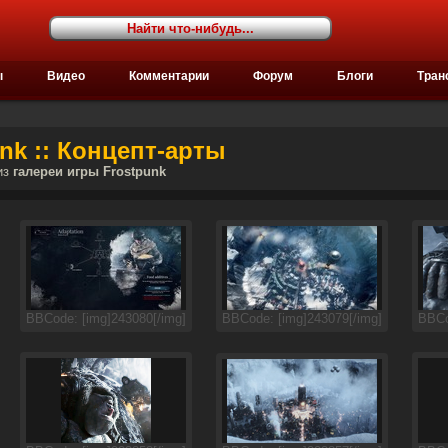
ы
Видео
Комментарии
Форум
Блоги
Тран
nk :: Концепт-арты
из
галереи игры Frostpunk
BBCode: [img]243080[/img]
BBCode: [img]243079[/img]
BBCo