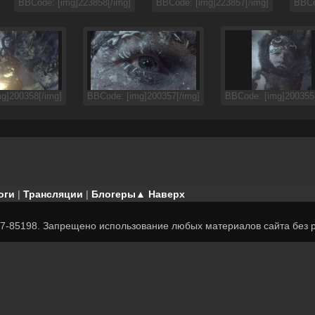
BBCode: [img]223858[/img]
BBCode: [img]223857[/img]
BBCo
g]200358[/img]
BBCode: [img]200357[/img]
BBCode: [img]200355[
оги
|
Трансляции
|
Блогеры
▲ Наверх
7-85198. Запрещено использование любых материалов сайта без р