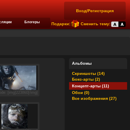
Вход/Регистрация
сляции
Блогеры
Подарки:
Сменить тему:
Альбомы
Скриншоты (14)
Бокс-арты (2)
Концепт-арты (11)
Обои (0)
de: [img]223860[/img]
Все изображения (27)