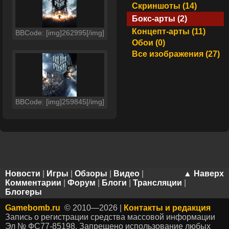
Скриншоты (14)
Бокс-арты (2)
Концепт-арты (11)
BBCode: [img]262995[/img]
Обои (0)
Все изображения (27)
BBCode: [img]259845[/img]
Новости
|
Игры
|
Обзоры
|
Видео
|
▲ Наверх
Комментарии
|
Форум
|
Блоги
|
Трансляции
|
Блогеры
Gamebomb.ru
© 2010—2026 |
Контакты и редакция
Запись о регистрации средства массовой информации
Эл № ФС77-85198. Запрещено использование любых