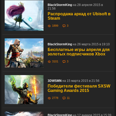
BlackStormKing
на 28 апреля 2015 в
21:56
Распродажа аркад от Ubisoft в
Steam
1899
3
BlackStormKing
на 26 марта 2015 в 19:10
Бесплатные игры апреля для
золотых подписчиков Xbox
3101
3
3DWSMN
на 15 марта 2015 в 21:56
Победители фестиваля SXSW
Gaming Awards 2015
2778
11
BlackStormKing
на 12 января 2015 в 15:39