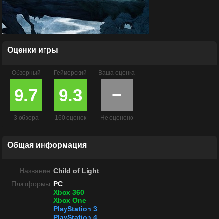
Оценки игры
Обзорный
Геймерский
Ваша оценка
9.7
9.3
−
3 обзора
160 оценок
Не оценено
Общая информация
Название
Child of Light
Платформы
PC
Xbox 360
Xbox One
PlayStation 3
PlayStation 4