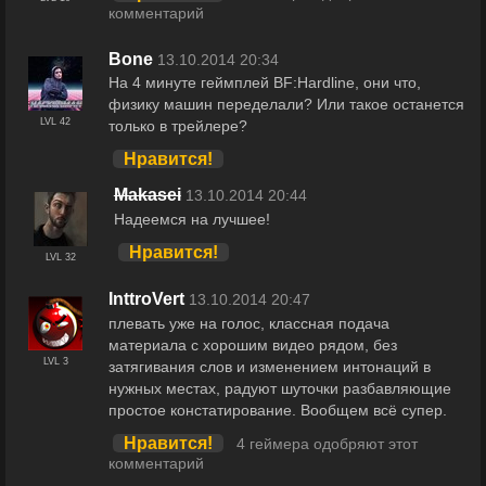
комментарий
Bоne
13.10.2014 20:34
На 4 минуте геймплей BF:Hardline, они что,
физику машин переделали? Или такое останется
LVL 42
только в трейлере?
Нравится!
Makasei
13.10.2014 20:44
Надеемся на лучшее!
Нравится!
LVL 32
InttroVert
13.10.2014 20:47
плевать уже на голос, классная подача
материала с хорошим видео рядом, без
LVL 3
затягивания слов и изменением интонаций в
нужных местах, радуют шуточки разбавляющие
простое констатирование. Вообщем всё супер.
Нравится!
4 геймера одобряют этот
комментарий