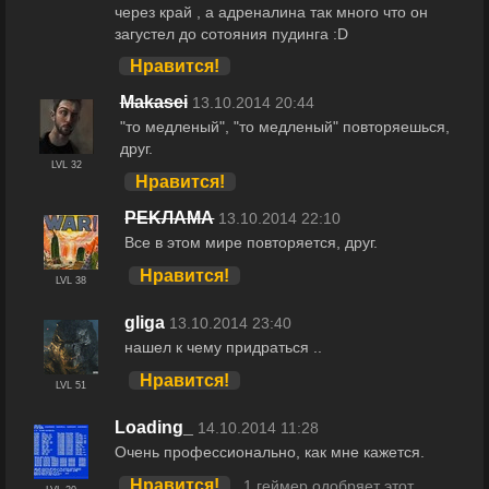
через край , а адреналина так много что он
загустел до сотояния пудинга :D
Нравится!
Makasei
13.10.2014 20:44
"то медленый", "то медленый" повторяешься,
друг.
LVL 32
Нравится!
РEKЛАМА
13.10.2014 22:10
Все в этом мире повторяется, друг.
Нравится!
LVL 38
gliga
13.10.2014 23:40
нашел к чему придраться ..
Нравится!
LVL 51
Loading_
14.10.2014 11:28
Очень профессионально, как мне кажется.
Нравится!
1 геймер одобряет этот