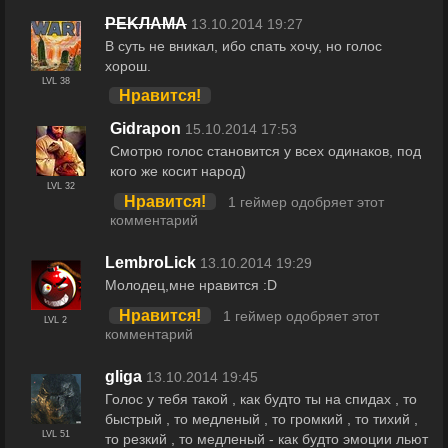
РEKЛАМА
13.10.2014 19:27
В суть не вникал, ибо спать хочу, но голос
хорош.
LVL 38
Нравится!
Gidrapon
15.10.2014 17:53
Смотрю голос становится у всех одинаков, под
кого же косит народ)
LVL 32
Нравится!
1 геймер одобряет этот
комментарий
LembroLick
13.10.2014 19:29
Молодец,мне нравится :D
Нравится!
1 геймер одобряет этот
LVL 2
комментарий
gliga
13.10.2014 19:45
Голос у тебя такой , как будто ты на спидах , то
быстрый , то медленый , то громкий , то тихий ,
LVL 51
то резкий , то медленый - как будто эмоции льют