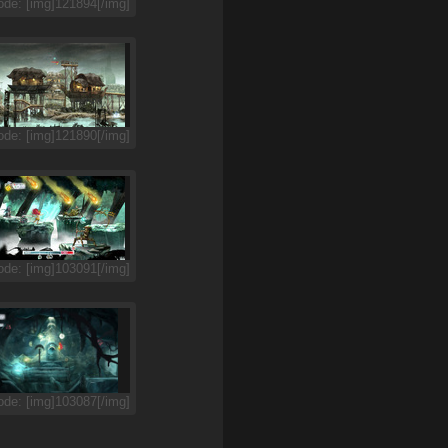
de: [img]121894[/img]
de: [img]121890[/img]
de: [img]103091[/img]
de: [img]103087[/img]