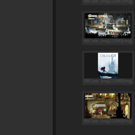
BBCode: [img]121897[/img]
BBCode: [img]121893[/img]
BBCode: [img]121885[/img]
BBCode: [img]103090[/img]