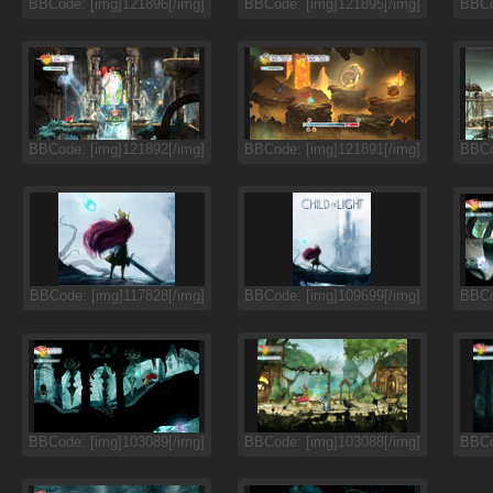
BBCode: [img]121896[/img]
BBCode: [img]121895[/img]
BBCo
BBCode: [img]121892[/img]
BBCode: [img]121891[/img]
BBCo
BBCode: [img]117828[/img]
BBCode: [img]109699[/img]
BBCo
BBCode: [img]103089[/img]
BBCode: [img]103088[/img]
BBCo