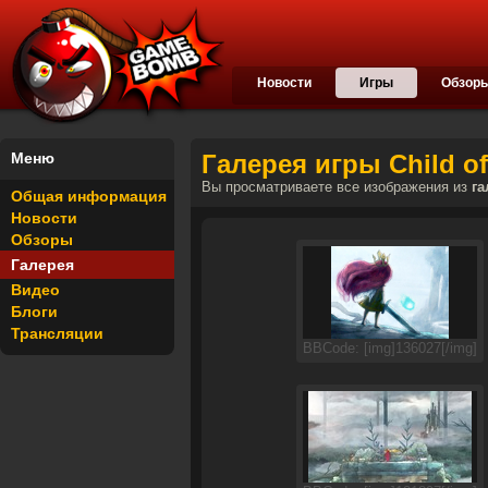
Новости
Игры
Обзор
Меню
Галерея игры Child of
Вы просматриваете все изображения из
га
Общая информация
Новости
Обзоры
Галерея
Видео
Блоги
Трансляции
BBCode: [img]136027[/img]