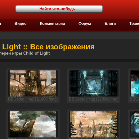
ы
Видео
Комментарии
Форум
Блоги
Тран
 Light :: Все изображения
лереи игры Child of Light
BBCode: [img]121900[/img]
BBCode: [img]121899[/img]
BBCo