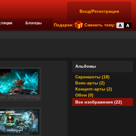
Вход/Регистрация
сляции
Блогеры
Подарки:
Сменить тему:
Альбомы
Скриншоты (18)
Бокс-арты (2)
Концепт-арты (2)
Обои (0)
de: [img]121898[/img]
Все изображения (22)