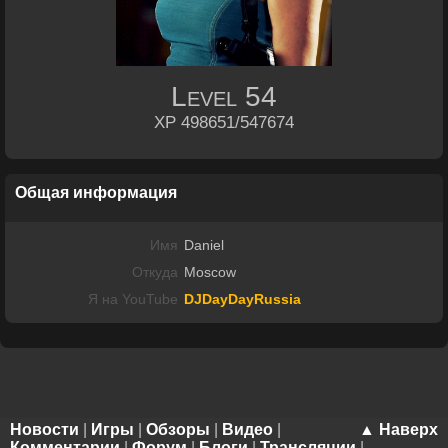
Level
54
XP 498651/547674
Общая информация
Имя
Daniel
Откуда
Moscow
Я на YouTube
DJDayDayRussia
Новости
|
Игры
|
Обзоры
|
Видео
|
▲ Наверх
Комментарии
|
Форум
|
Блоги
|
Трансляции
|