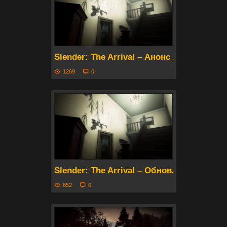
Slender: The Arrival – Анонс даты вых
1269
0
Slender: The Arrival – Обновление в чес
852
0