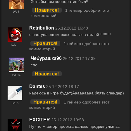
Хоть бы там кооператив был!!
Нравится!
1 геймер одобряет этот
LVL 8
комментарий
Retribution
25.12.2012 16:48
с наступающим всех пользователей !!!!!!!!!
Нравится!
1 геймер одобряет этот
LVL --
комментарий
Чебурашка96
26.12.2012 17:39
спс
Нравится!
LVL 14
Dantes
25.12.2012 18:17
надеюсь в игре будет(Ааааааааа блять слендер)
Нравится!
1 геймер одобряет этот
LVL 5
комментарий
EXCITER
25.12.2012 19:58
Ну что ж автор проекта далеко продвинулся за