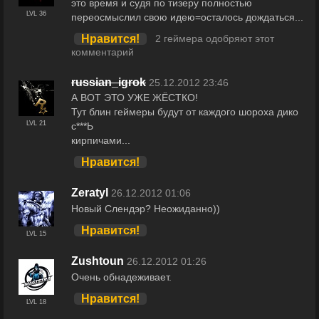
это время и судя по тизеру полностью
LVL 36
переосмыслил свою идею=осталось дождаться...
Нравится!
2 геймера одобряют этот
комментарий
russian_igrok
25.12.2012 23:46
А ВОТ ЭТО УЖЕ ЖЁСТКО!
Тут блин геймеры будут от каждого шороха дико
LVL 21
с***Ь
кирпичами...
Нравится!
Zeratyl
26.12.2012 01:06
Новый Слендэр? Неожиданно))
Нравится!
LVL 15
Zushtoun
26.12.2012 01:26
Очень обнадеживает.
Нравится!
LVL 18