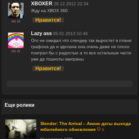
XBOXER
28.12.2012 22:34
Жду на XBOX 360.
Нравится!
LVL 22
Lazy ass
05.01.2013 10:46
Ого не ожидал что слендер так выростет в плане
графона да и зделана она очень даже не плохо
LVL 22
поиграл бы с радостью а то все остальные части
уже да тошноты заиграны
Нравится!
Еще ролики
Slender: The Arrival – Анонс даты выхода
юбилейного обновления
0