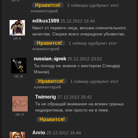
LVL 27
Нравится!
2 геймера одобряют этот
комментарий
edikus1989
25.12.2012 16:44
Квест от первого лица, весьма сомнительного
качества. Скорее всего очередное убожество.
LVL 8
Нравится!
1 геймер одобряет этот
комментарий
russian_igrok
25.12.2012 23:52
Ты походу не знаком с мистером Слендер
Мэном)
LVL 21
Нравится!
1 геймер одобряет этот
комментарий
Twimerig
27.12.2012 20:42
Та не обращай внимания на всяких сраных
недокритиков, они просто не в теме.
LVL 17
Нравится!
Anrio
25.12.2012 16:44