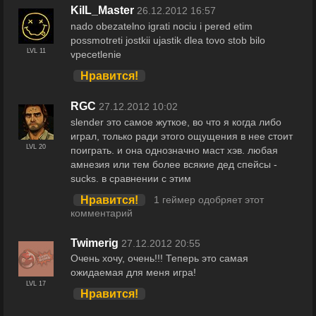
KilL_Master
26.12.2012 16:57
nado obezatelno igrati nociu i pered etim
possmotreti jostkii ujastik dlea tovo stob bilo
LVL 11
vpecetlenie
Нравится!
RGC
27.12.2012 10:02
slender это самое жуткое, во что я когда либо
играл, только ради этого ощущения в нее стоит
LVL 20
поиграть. и она однозначно маст хэв. любая
амнезия или тем более всякие дед спейсы -
sucks. в сравнении с этим
Нравится!
1 геймер одобряет этот
комментарий
Twimerig
27.12.2012 20:55
Очень хочу, очень!!! Теперь это самая
ожидаемая для меня игра!
LVL 17
Нравится!