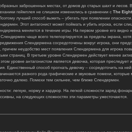
образных заброшенных местах, от домов до старых шахт и лесов. 
Механики геймплея не слишком изменились в сравнении с
The
Eigh
оэтому лучший способ выжить – убегать при появлении опасности
ендермен. Этот антагонист может поймать и убить игрока, если сл
ендермена меняется в течение игры. На первом уровне его видно 
 Слендермен чаще всего телепортируется за пределы экрана, хотя
ередвижения Слендермена сосредоточены вокруг игрока, они предс
то, причем неудобство мест появления Слендермена для игрока по
осьми страниц. В третьем уровне Слендермен действует менее актив
 в этом уровне антагонистом является девочка, которая преследует 
ия. Единственный способ прогнать девочку – сосредоточить на не
начинаются разного рода графические и звуковые помехи, которые
таточно далеко. Помехи тем сильнее, чем ближе Слендермен.
ожности: легкую, норму и хардкор. На легкой сложности заряд фонар
ессивны, на следующих сложностях эти параметры ужесточаются.