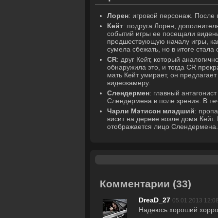
Лорен
: игровой персонаж. После
Кейт
: подруга Лорен, дополнител
событий игры ее посещали видени
предшествующую началу игры, как 
сумела сбежать, но в итоге стала
CR
: друг Кейт, который аналогичн
обнаружила это, и тогда CR прекра
мать Кейт умирает, он предлагает
видеокамеру.
Слендермен
: главный антагонис
Слендермена в поле зрения. В теч
Чарли Мэтисон младший
: проп
висит на дереве возле дома Кейт.
отображается лицо Слендермена
Комментарии
(33)
DreaD_27
05.01.2013 12:0
Надеюсь хороший хорро