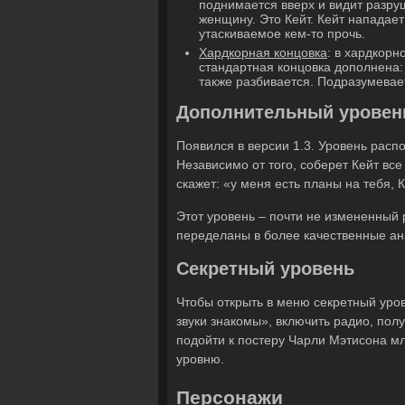
поднимается вверх и видит разру
женщину. Это Кейт. Кейт нападае
утаскиваемое кем-то прочь.
Хардкорная концовка
: в хардкор
стандартная концовка дополнена:
также разбивается. Подразумевае
Дополнительный уровень
Появился в версии 1.3. Уровень расп
Независимо от того, соберет Кейт все
скажет: «у меня есть планы на тебя, К
Этот уровень – почти не измененный
переделаны в более качественные ан
Секретный уровень
Чтобы открыть в меню секретный урове
звуки знакомы», включить радио, пол
подойти к постеру Чарли Мэтисона мл
уровню.
Персонажи