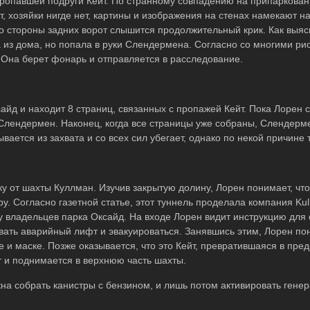
пропавшей подруги Кейт. По странному совпадению на припаркова
т, хозяйки нигде нет, картины и изображения на стенах намекают 
 со стороны задних ворот слышится продолжительный крик. Как выяс
а из дома, но попала в руки Слендермена. Согласно со многими ри
 Она берет фонарь и отправляется в расследование.
йд и находит 8 страниц, связанных с пропажей Кейт. Пока Лорен 
 Слендермен. Наконец, когда все страницы уже собраны, Слендерм
вается из захвата и со всех сил убегает, однако по некой причине 
у от шахты Куллман. Изучив закрытую долину, Лорен понимает, чт
у. Согласно газетной статье, этот туннель проделала компания Kul
у владельцев парка Оксайд. На входе Лорен видит инструкцию для
звать аварийный лифт и эвакуироваться. Занявшись этим, Лорен пон
 и маске. Позже оказывается, что это Кейт, превратившаяся в пре
 и поднимается в верхнюю часть шахты.
а собрать канистры с бензином, и лишь потом активировать генер