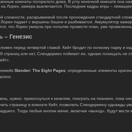
шенные комнаты погорелого дома. В углу конечной комнате она н
т на Лорен, камера выключается. Последние кадры игры – лежащее
ной сложности, раскрываемой после прохождения стандартной слож
 Лорен падает с вершины башни и разбивается. Аккумулятор камер
тся, что Лорен умерла при попытке провести план, уже проваленн
 – Генезис
оложен перед четвертой главой. Кейт бродит по ночному парку и и
 8 страниц или нет, Слендермен поймает ее, однако похищать не ст
ейт».
 ремейк
Slender
:
The
Eight
Pages
; определенные элементы оригин
алоги.
нь, нужно: прикоснуться к качелям, поиграть на пианино, пока оно
учить страницу в комнате Кейт, позволить Слендермену однажды ув
адшего. Тогда любые кнопки меню, включая «выход», будут вести 