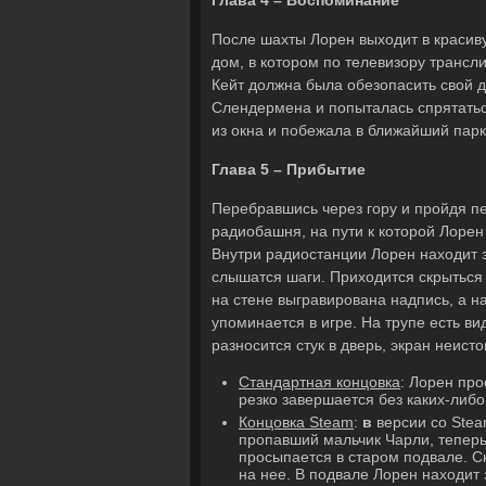
Глава 4 – Воспоминание
После шахты Лорен выходит в красив
дом, в котором по телевизору трансл
Кейт должна была обезопасить свой д
Слендермена и попыталась спрятатьс
из окна и побежала в ближайший парк
Глава 5 – Прибытие
Перебравшись через гору и пройдя п
радиобашня, на пути к которой Лорен
Внутри радиостанции Лорен находит з
слышатся шаги. Приходится скрыться 
на стене выгравирована надпись, а н
упоминается в игре. На трупе есть в
разносится стук в дверь, экран неист
Стандартная концовка
: Лорен про
резко завершается без каких-либ
Концовка
Steam
:
в
версии со Stea
пропавший мальчик Чарли, теперь
просыпается в старом подвале. С
на нее. В подвале Лорен находит 