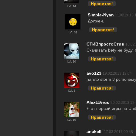
Нравится!
LVL 14
Simple-Nyan
11.02.2013 
Должен.
Нравится!
LVL 32
СТИВпростоСтив
13.02
Скачивать betу не буду,
Нравится!
LVL 10
avo123
19.02.2013 12:04
naruto storm 3 pc почем
Нравится!
LVL 3
Alex116rus
20.02.2013 12:
Я от первой игры на Uni
Нравится!
LVL 10
anakelll
17.03.2013 00:48