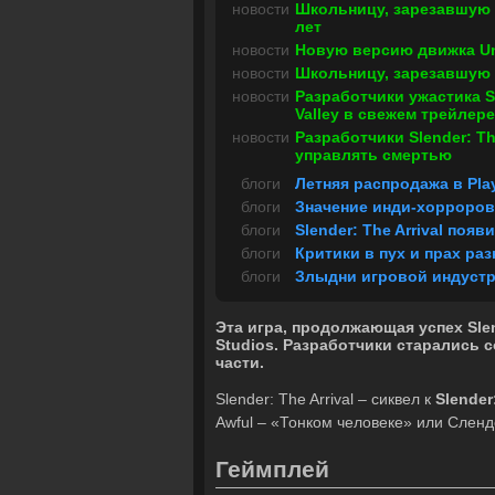
новости
Школьницу, зарезавшую 
лет
новости
Новую версию движка Un
новости
Школьницу, зарезавшую 
новости
Разработчики ужастика S
Valley в свежем трейлере
новости
Разработчики Slender: T
управлять смертью
блоги
Летняя распродажа в Pla
блоги
Значение инди-хорроров
блоги
Slender: The Arrival появ
блоги
Критики в пух и прах раз
блоги
Злыдни игровой индустр
Эта игра, продолжающая успех Slend
Studios. Разработчики старались 
части.
Slender: The Arrival – сиквел к
Slender
Awful – «Тонком человеке» или Слен
Геймплей