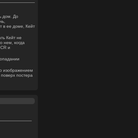
ь дом. До
чь,
 в ее доме, Кейт
ать Кейт не
о нем, когда
 CR и
попадании
го изображением
: поверх постера