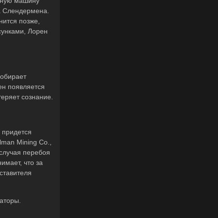
нную машину
на Слендермена.
нится позже,
сунками, Лорен
собирает
ен появляется
теряет сознание.
о придется
lman Mining Co.,
 случая перебоя
имает, что за
дставителя
аторы.