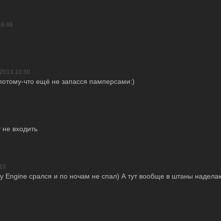
16:48
.2013 10:30
 потому-что ещё не запасся памперсами:)
у не входить
10
ty Engine срался и по ночам не спал) А тут вообще в штаны надела