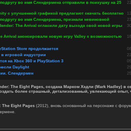
подругу во имя Слендермена отправили в психушку на 25
22
ity с улучшенной графикой предлагают скачать бесплатно
12
подругу во имя Слендермена, признали невиновной
23
lender: The Arrival огласили дату выхода свой новой игры
30
he Arrival анонсировали новую игру Valley с возможностью
18
yStation Store продолжается
08
 в игровой индустрии
22
ится на Xbox 360 и PlayStation 3
05
несли Daylight
29
ии. Слендермен
25
er: The Eight Pages, создана Марком Хэдли (Mark Hadley) в свя
создать более страшный, детализованный, увлекающий опыт, 
:
The
Eight
Pages
(2012), вновь основанный на персонаже с фору
дермене.