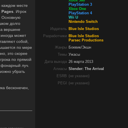
Xbox 360
PlayStation 3
В каждом месте
Xbox One
t
Pages
. Игрок
PlayStation 4
. Основную
Wii U
Nintendo Switch
ишком долго
Издатель
Blue Isle Studios
на вершине
 иногда может
Разработчики
Blue Isle Studios
Parsec Productions
тавляют собой,
вышается по мере
Жанры
Боевик/Экшн
но, это скорее
Темы
Ужасы
игрока по прямой
Дата выхода
26 марта 2013
й фонарный луч.
Алиасы
Slender: The Arrival
 можно убрать
ESRB
(не указано)
PEGI
(не указано)
ика бесконечен,