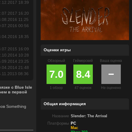
.12.2017 18:39
.07.2017 16:20
.08.2016 11:25
.07.2016 00:56
.04.2016 18:35
.07.2015 16:09
Оценки игры
.10.2014 10:28
Обзорный
Геймерский
Ваша оценка
.09.2014 23:25
.04.2014 21:48
7.0
8.4
−
.11.2013 08:36
зке с Blue Isle
1 обзор
47 оценок
Не оценено
чем в первой
Общая информация
мов Something
Название
Slender: The Arrival
Платформы
PC
Mac