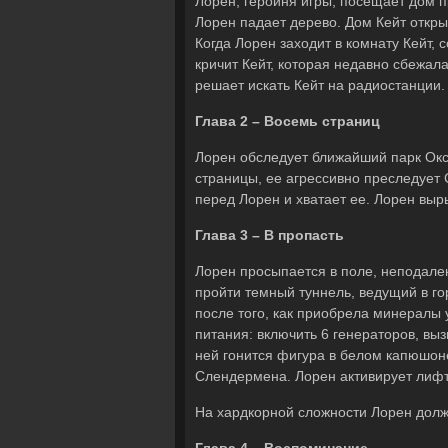
Лорен, героиня игры, посещает дом 
Лорен падает дерево. Дом Кейт откры
Когда Лорен заходит в комнату Кейт,
кричит Кейт, которая недавно сбежал
решает искать Кейт на радиостанции.
Глава 2 – Восемь страниц
Лорен обследует ближайший парк Окса
страницы, ее агрессивно преследует
перед Лорен и хватает ее. Лорен выры
Глава 3 – В пропасть
Лорен просыпается в поле, неподалек
пройти темный туннель, ведущий в гор
после того, как приобрела минералы 
питания: включить 6 генераторов, вы
ней гонится фигура в белом капюшоне
Слендермена. Лорен активирует лифт
На хардкорной сложности Лорен должн