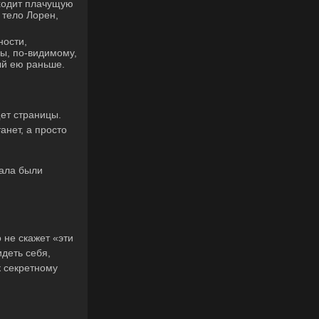
аходит плачущую
 тело Лорен,
ности,
ы, по-видимому,
ый ею раньше.
щет страницы.
анет, а просто
ала были
 не скажет «эти
идеть себя,
к секретному