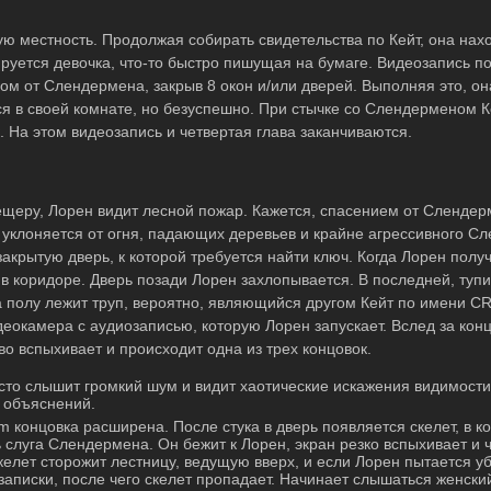
ую местность. Продолжая собирать свидетельства по Кейт, она на
ируется девочка, что-то быстро пишущая на бумаге. Видеозапись п
ом от Слендермена, закрыв 8 окон и/или дверей. Выполняя это, о
я в своей комнате, но безуспешно. При стычке со Слендерменом 
. На этом видеозапись и четвертая глава заканчиваются.
ещеру, Лорен видит лесной пожар. Кажется, спасением от Слендер
 уклоняется от огня, падающих деревьев и крайне агрессивного С
акрытую дверь, к которой требуется найти ключ. Когда Лорен получ
в коридоре. Дверь позади Лорен захлопывается. В последней, туп
а полу лежит труп, вероятно, являющийся другом Кейт по имени CR
идеокамера с аудиозаписью, которую Лорен запускает. Вслед за кон
ово вспыхивает и происходит одна из трех концовок.
сто слышит громкий шум и видит хаотические искажения видимости
о объяснений.
m концовка расширена. После стука в дверь появляется скелет, в к
 слуга Слендермена. Он бежит к Лорен, экран резко вспыхивает и 
келет сторожит лестницу, ведущую вверх, и если Лорен пытается у
записки, после чего скелет пропадает. Начинает слышаться женски