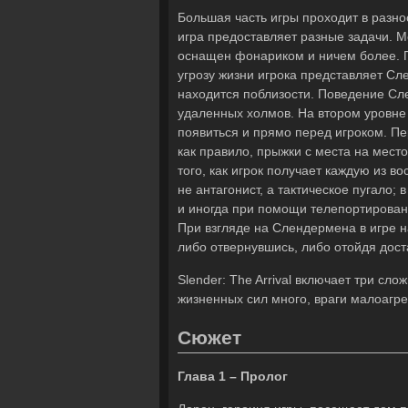
Большая часть игры проходит в разно
игра предоставляет разные задачи. 
оснащен фонариком и ничем более. П
угрозу жизни игрока представляет Сл
находится поблизости. Поведение Сл
удаленных холмов. На втором уровне
появиться и прямо перед игроком. П
как правило, прыжки с места на мес
того, как игрок получает каждую из в
не антагонист, а тактическое пугало;
и иногда при помощи телепортирован
При взгляде на Слендермена в игре 
либо отвернувшись, либо отойдя дос
Slender: The Arrival включает три сл
жизненных сил много, враги малоагр
Сюжет
Глава 1 – Пролог