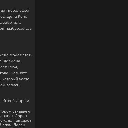
ходит небольшой
освящена Кейт.
на заметила
Кейт выбросилась
мена может стать
лендермена.
ает ключ,
иковой комнате
, который часто
цом записи
. Игра быстро и
отором узнаваем
чернеет. Лорен
бежать, нападает
й плач. Лорен