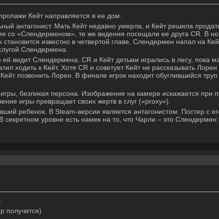
 пропажи Кейт направляется в ее дом.
ьный антагонист. Мать Кейт недавно умерла, и Кейт решила продат
я со «Слендерменом», те же видения посещали ее друга CR. В но
становится известно в четвертой главе, Слендермен напал на Кейт
 слугой Слендермена.
о ей видит Слендермена. CR и Кейт детьми игрались в лесу, пока м
тил ходить к Кейт. Хотя CR и советует Кейт не рассказывать Лорен 
 Кейт позвонить Лорен. В финале игрок находит обуглившийся труп
т игры, безликая персона. Изображение на камере искажается при 
ение игры превращает своих жертв в слуг («proxy»).
авший ребенок. В Steam-версии является антагонистом. Постер с е
 В секретном уровне есть намек на то, что Чарли – это Слендермен
.
8
р получится)