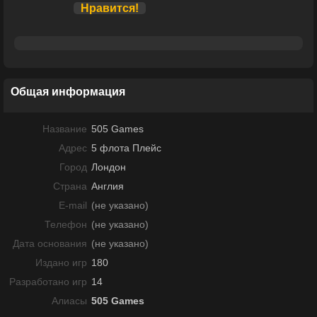
Нравится!
Общая информация
Название
505 Games
Адрес
5 флота Плейс
Город
Лондон
Страна
Англия
E-mail
(не указано)
Телефон
(не указано)
Дата основания
(не указано)
Издано игр
180
Разработано игр
14
Алиасы
505 Games