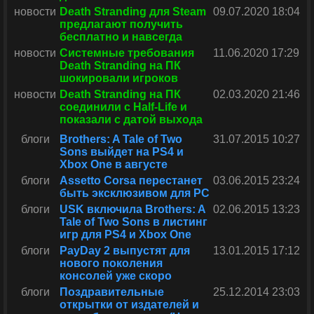
новости
Death Stranding для Steam
09.07.2020 18:04
предлагают получить
бесплатно и навсегда
новости
Системные требования
11.06.2020 17:29
Death Stranding на ПК
шокировали игроков
новости
Death Stranding на ПК
02.03.2020 21:46
соединили с Half-Life и
показали с датой выхода
блоги
Brothers: A Tale of Two
31.07.2015 10:27
Sons выйдет на PS4 и
Xbox One в августе
блоги
Assetto Corsa перестанет
03.06.2015 23:24
быть эксклюзивом для PC
блоги
USK включила Brothers: A
02.06.2015 13:23
Tale of Two Sons в листинг
игр для PS4 и Xbox One
блоги
PayDay 2 выпустят для
13.01.2015 17:12
нового поколения
консолей уже скоро
блоги
Поздравительные
25.12.2014 23:03
открытки от издателей и