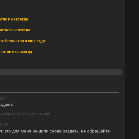
атно и навсегда
атно и навсегда
ют бесплатно и навсегда
латно и навсегда
:56
здают..
 одобряют этот комментарий
01:36
уг, это для меня решили снова раздать, не обрашайте