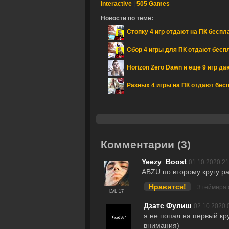
Interactive
|
505 Games
Новости по теме:
Стопку 4 игр отдают на ПК беспл
Сбор 4 игры для ПК отдают беспл
Horizon Zero Dawn и еще 9 игр да
Разных 4 игры на ПК отдают бесп
Комментарии
(3)
Yeezy_Boost
01.10.2020 21
ABZU по второму кругу ра
Нравится!
3 геймера
LVL 17
Дзатс Фулиш
02.10.2020 
я не попал на первый кр
внимания)