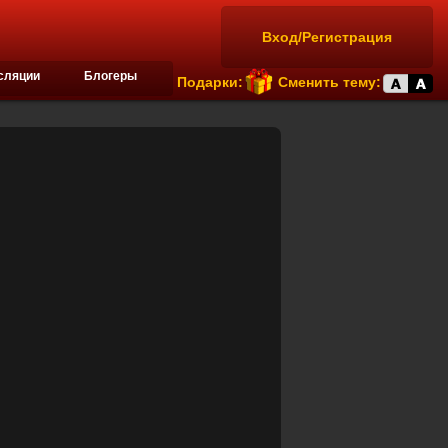
Вход/Регистрация
сляции
Блогеры
Подарки:
Сменить тему: