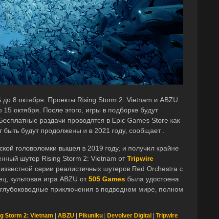
 до 8 октября. Проекты Rising Storm 2: Vietnam и ABZU
 15 октября. После этого, игры в подборке будут
сплатные раздачи проводятся в Epic Games Store как
т быть будут продолжены и в 2021 году, сообщает .
ской головоломки вышел в 2019 году, и получил крайне
нный шутер Rising Storm 2: Vietnam от
Tripwire
известной серии реалистичных шутеров Red Orchestra с
ец, культовая игра ABZU от
505 Games
была удостоена
м глубоководные приключения в подводном мире, полном
ng Storm 2: Vietnam
|
ABZU
|
Pikuniku
|
Devolver Digital
|
Tripwire