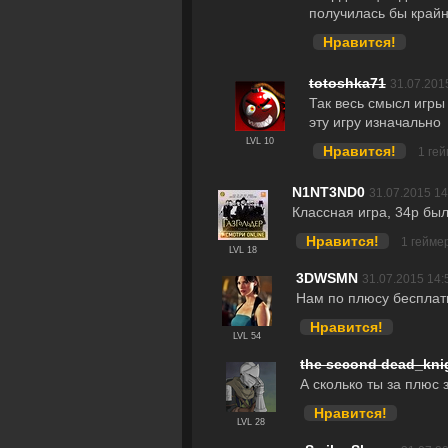
получилась бы крайн
Нравится!
totoshka71
31.07.201
Так весь смысл игры
эту игру изначально
LVL 10
Нравится!
1 ге
N1NT3ND0
31.07.2015 14
Классная игра, 34р был
Нравится!
1 гейме
LVL 18
3DWSMN
31.07.2015 14:
Нам по плюсу бесплат
Нравится!
LVL 54
the second dead_kni
А сколько ты за плюс 
Нравится!
LVL 28