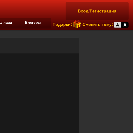
Вход/Регистрация
сляции
Блогеры
Подарки:
Сменить тему: