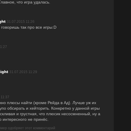
лавное, что игра удалась.
ght
31.07.2015 11:26
ы говоришь так про все игры:D
1:27
ight
31.07.2015 11:29
 11:37
жно плюсы найти (кроме Рейда в Ад). Лучше уж их
упо обсирать и хейторить. Конкретно у данной игры
скливая и грустная, что плюсик несосмненный, ну а
о интересного не принёс.
ймер одобряет этот комментарий