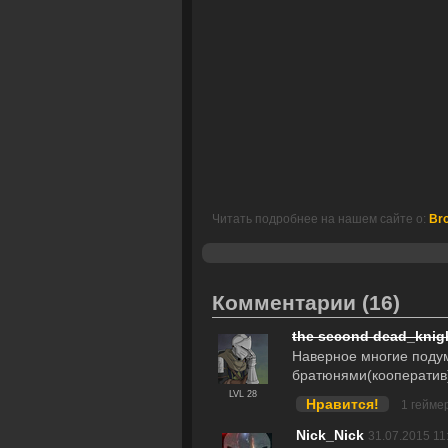
Читать подробнее на нашем сайте о:
Bro
Комментарии
(16)
the second dead_knig
Наверное многие подум
братюнями(кооператив),
LVL 28
Нравится!
1 гейме
Nick_Nick
31.07.2015 11