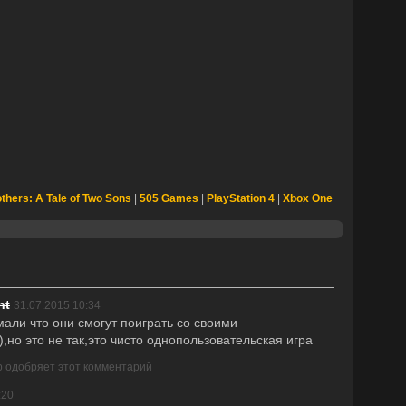
thers: A Tale of Two Sons
|
505 Games
|
PlayStation 4
|
Xbox One
ht
31.07.2015 10:34
али что они смогут поиграть со своими
но это не так,это чисто однопользовательская игра
р одобряет этот комментарий
:20