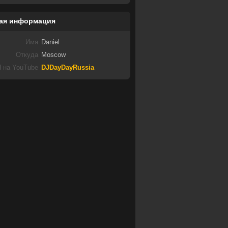
ая информация
Имя
Daniel
Откуда
Moscow
 на YouTube
DJDayDayRussia