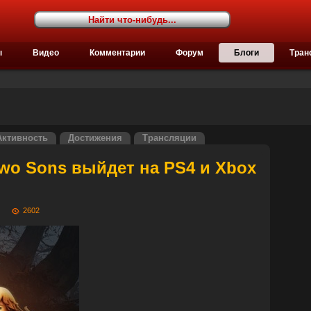
ы
Видео
Комментарии
Форум
Блоги
Тран
Активность
Достижения
Трансляции
 Two Sons выйдет на PS4 и Xbox
27
2602