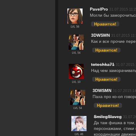
PavelPro
31.07.2015 11:
Могли бы заморочиться
Нравится!
LVL 56
3DWSMN
31.07.2015 11
Как и все прочие пер
Нравится!
LVL 54
totoshka71
31.07.2015 
Над чем заморачивать
Нравится!
LVL 10
3DWSMN
31.07.2015 1
Паха про ко-оп говори
Нравится!
LVL 54
SmilegSlaveg
31.07.2
Да там фишка в том,
персонажами, стики 
координации движени
LVL 46