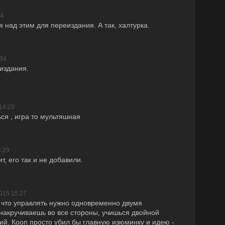
24
 над этим для переиздания. А так, халтурка.
:34
еиздания.
14:25
ся , игра то мультяшная
4:29
т, его так и не добавили.
015 15:27
 что управлять нужно одновременно двумя
накручиваешь во все стороны, учишься двойной
й. Кооп просто убил бы главную изюминку и идею -