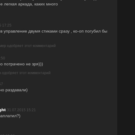
е легкая аркада, каких много
5 17:25
 в управление двумя стиками сразу , ко-оп погубил бы
ймер одобряет этот комментарий
:50
о потрачено не зря)))
р одобряет этот комментарий
57
но раздавали)
ght
31.07.2015 15:21
заплатил?)