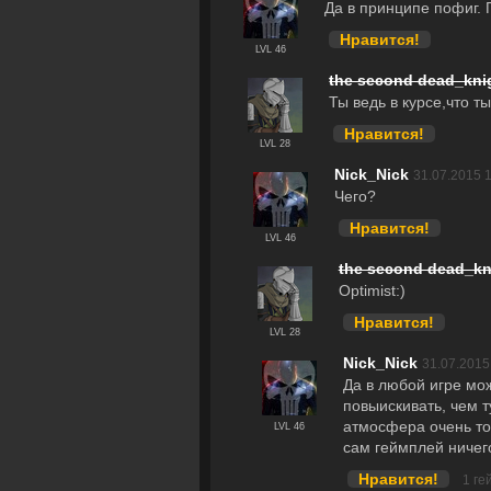
Да в принципе пофиг. Г
Нравится!
LVL 46
the second dead_kni
Ты ведь в курсе,что т
Нравится!
LVL 28
Nick_Nick
31.07.2015 1
Чего?
Нравится!
LVL 46
the second dead_kn
Optimist:)
Нравится!
LVL 28
Nick_Nick
31.07.2015
Да в любой игре мо
повыискивать, чем т
атмосфера очень то
LVL 46
сам геймплей ничег
Нравится!
1 ге