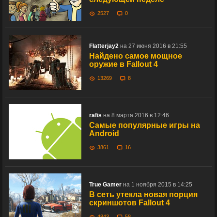
2527
0
Flatterjay2
на 27 июня 2016 в 21:55
Найдено самое мощное
оружие в Fallout 4
13269
8
rafis
на 8 марта 2016 в 12:46
Самые популярные игры на
Android
3861
16
True Gamer
на 1 ноября 2015 в 14:25
В сеть утекла новая порция
скриншотов Fallout 4
4843
58