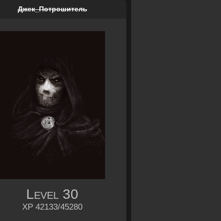
Джек_Потрошитель
Level
30
XP 42133/45280