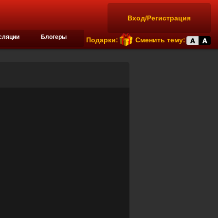
Вход/Регистрация
сляции
Блогеры
Подарки:
Сменить тему: