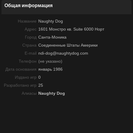
Общая информация
Название
Naughty Dog
Адрес
1601 Монстро кв. Suite 6000 Норт
Город
Санта-Моника
Страна
Соединенные Штаты Америки
E-mail
ndi-dog@naughtydog.com
Телефон
(не указано)
Дата основания
январь 1986
Издано игр
0
Разработано игр
25
Алиасы
Naughty Dog