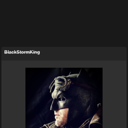
BlackStormKing