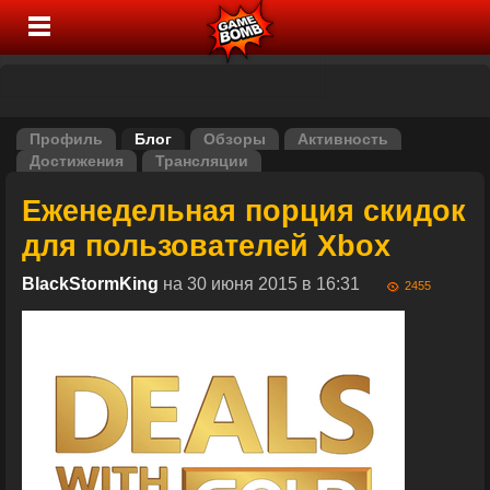
Профиль
Блог
Обзоры
Активность
Достижения
Трансляции
Еженедельная порция скидок
для пользователей Xbox
BlackStormKing
на 30 июня 2015 в 16:31
2455