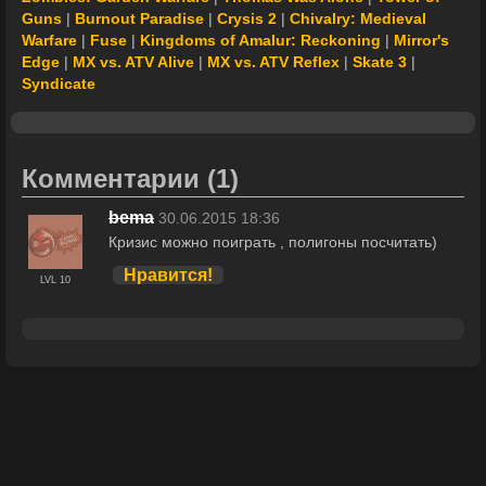
Guns
|
Burnout Paradise
|
Crysis 2
|
Chivalry: Medieval
Warfare
|
Fuse
|
Kingdoms of Amalur: Reckoning
|
Mirror's
Edge
|
MX vs. ATV Alive
|
MX vs. ATV Reflex
|
Skate 3
|
Syndicate
Комментарии
(1)
bema
30.06.2015 18:36
Кризис можно поиграть , полигоны посчитать)
Нравится!
LVL 10