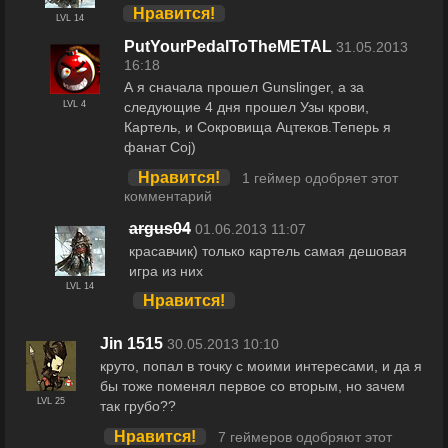
Нравится!
LVL 14
PutYourPedalToTheMETAL
31.05.2013
16:18
А я сначала прошел Gunslinger, а за
следующие 4 дня прошел Узы крови,
LVL 4
Картель, и Сокровища Ацтеков.Теперь я
фанат Coj)
Нравится!
1 геймер одобряет этот
комментарий
argus04
01.06.2013 11:07
красавчик) только картель самая дешовая
игра из них
LVL 14
Нравится!
Jin 1515
30.05.2013 10:10
круто, попал в точку с моими интересами, и да я
бы тоже поменял первое со вторым, но зачем
LVL 25
так грубо??
Нравится!
7 геймеров одобряют этот