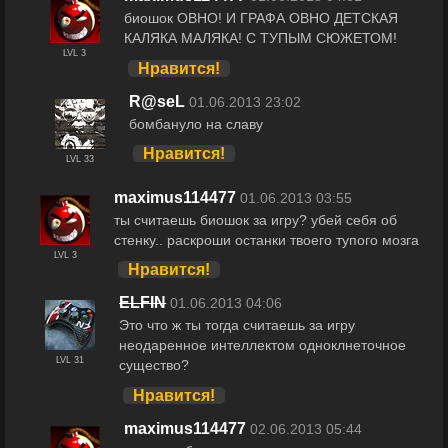
биошок ОВНО! И ГРАФА ОВНО ДЕТСКАЯ
КАЛЯКА МАЛЯКА! С ТУПЫМ СЮЖЕТОМ!
LVL 3
Нравится!
R@seL
01.06.2013 23:02
бомбануло на славу
Нравится!
LVL 33
maximus114477
01.06.2013 03:55
ты считаешь биошок за игру? убей себя об
стенку.. раскроши останки твоего тупого мозга
LVL 3
Нравится!
ELFIN
01.06.2013 04:06
Это что ж ты тогда считаешь за игру
неодаренное интеллектом одноклнеточное
LVL 31
существо?
Нравится!
maximus114477
02.06.2013 05:44