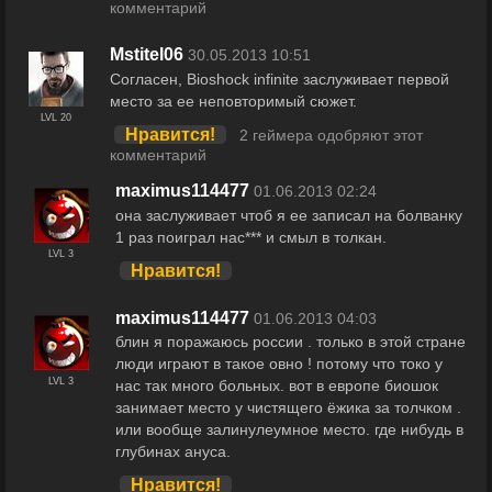
комментарий
Mstitel06
30.05.2013 10:51
Согласен, Bioshock infinite заслуживает первой
место за ее неповторимый сюжет.
LVL 20
Нравится!
2 геймера одобряют этот
комментарий
maximus114477
01.06.2013 02:24
она заслуживает чтоб я ее записал на болванку
1 раз поиграл нас*** и смыл в толкан.
LVL 3
Нравится!
maximus114477
01.06.2013 04:03
блин я поражаюсь россии . только в этой стране
люди играют в такое овно ! потому что токо у
LVL 3
нас так много больных. вот в европе биошок
занимает место у чистящего ёжика за толчком .
или вообще залинулеумное место. где нибудь в
глубинах ануса.
Нравится!