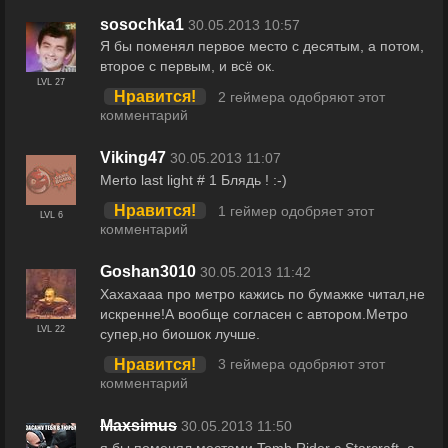
sosochka1
30.05.2013 10:57
Я бы поменял первое место с десятым, а потом,
второе с первым, и всё ок.
LVL 27
Нравится!
2 геймера одобряют этот
комментарий
Viking47
30.05.2013 11:07
Merto last light # 1 Блядь ! :-)
Нравится!
1 геймер одобряет этот
LVL 6
комментарий
Goshan3010
30.05.2013 11:42
Хахахааа про метро кажись по бумажке читал,не
искренне!А вообще согласен с автором.Метро
LVL 22
супер,но биошок лучше.
Нравится!
3 геймера одобряют этот
комментарий
Maxsimus
30.05.2013 11:50
я бы поменял местами Tomb Rider с Starcraft, а