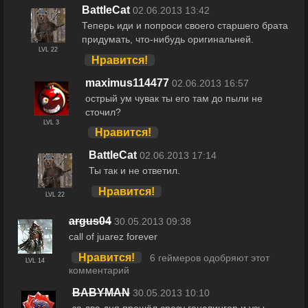
BattleCat
02.06.2013 13:42
Теперь иди и попроси своего старшего брата
придумать, что-нибудь оригинальней.
LVL 22
Нравится!
maximus114477
02.06.2013 16:57
острый ум чувак ты его там до пыли не
сточил?
LVL 3
Нравится!
BattleCat
02.06.2013 17:14
Ты так и не ответил.
Нравится!
LVL 22
argus04
30.05.2013 09:38
call of juarez forever
Нравится!
6 геймеров одобряют этот
LVL 14
комментарий
BABYMAN
30.05.2013 10:10
за два дня прошёл сразу ганслингер и узы