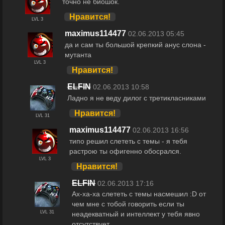
точно не биошок.
Нравится!
LVL 3
maximus114477
02.06.2013 05:45
да и сам ты большой крепкий анус слона -
мутанта
LVL 3
Нравится!
ELFIN
02.06.2013 10:58
Ладно я не веду дилог с третикласниками
Нравится!
LVL 31
maximus114477
02.06.2013 16:56
типо решил слететь с темы - я тебя
растрою ты офигенно обосрался.
LVL 3
Нравится!
ELFIN
02.06.2013 17:16
Ах-ха-ха слететь с темы насмешил :D от
чем мне с тобой говорить если ты
LVL 31
неадекватный и интеллект у тебя явно
отсутствует