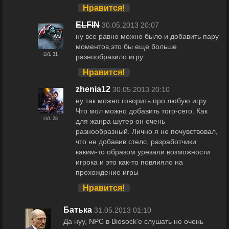
Нравится!
ELFIN
30.05.2013 20:07
ну все равно можно было и добавить пару
моментов,это бы еще больше
LVL 31
разнообразило игру
Нравится!
zhenia12
30.05.2013 20:10
ну так можно говорить про любую игру.
Что мол можно добавить того-сего. Как
LVL 28
для жанра шутер он очень
разнообразный. Лично я не почувствовал,
что не добавив стелс, разработчики
каким-то образом урезали возможности
игрока и это как-то повлияло на
прохождение игры
Нравится!
Батька
31.05.2013 01:10
Да нуу, NPC в Biosock'е слушать не очень