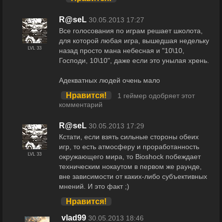
R@seL
30.05.2013 17:27
Все голосования по играм решает школота,
для которой любая игра, вышедшая недельку
LVL 33
назад просто мана небесная и "10\10,
Господи, 10\10", даже если это унылая хрень.
Адекватных людей очень мало
Нравится!
1 геймер одобряет этот
комментарий
R@seL
30.05.2013 17:29
Кстати, если взять сильные стороны обеих
игр, то есть атмосферу и проработанность
LVL 33
окружающего мира, то Bioshock побеждает
техническим нокаутом в первом же раунде,
вне зависимости от каких-либо субъективных
мнений. И это факт ;)
Нравится!
vlad99
30.05.2013 18:46