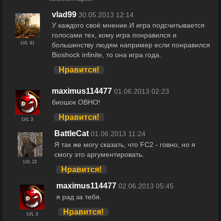
vlad99
30.05.2013 12:14
У каждого своё мнение.И игра подсчитывается
голосами тех, кому игра понравился и
LVL 41
большинству людям например если понравился
Bioshock infinite, то она игра года.
Нравится!
maximus114477
01.06.2013 02:23
биошок ОВНО!
Нравится!
LVL 3
BattleCat
01.06.2013 11:24
Я так же могу сказать, что FC2 - говно, но я
смогу это аргументировать.
LVL 22
Нравится!
maximus114477
02.06.2013 05:45
я рад за тебя.
Нравится!
LVL 3