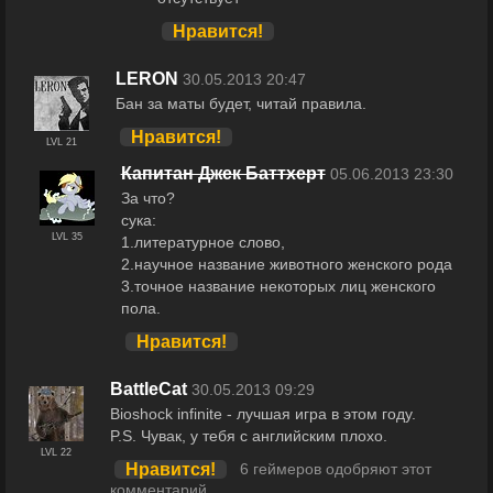
Нравится!
LERON
30.05.2013 20:47
Бан за маты будет, читай правила.
Нравится!
LVL 21
Капитан Джек Баттхерт
05.06.2013 23:30
За что?
сука:
LVL 35
1.литературное слово,
2.научное название животного женского рода
3.точное название некоторых лиц женского
пола.
Нравится!
BattleCat
30.05.2013 09:29
Bioshock infinite - лучшая игра в этом году.
P.S. Чувак, у тебя с английским плохо.
LVL 22
Нравится!
6 геймеров одобряют этот
комментарий