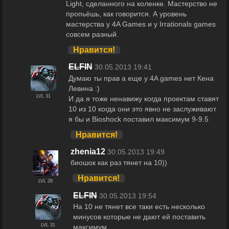
Light, сделанного на коленке. Мастерство не
пропьёшь, как говорится. А уровень
мастерства у 4A Games и у Irrationals games
совсем разный.
Нравится!
ELFIN
30.05.2013 19:41
Думаю ты прав а еще у 4A games нет Кена
Левина :)
LVL 31
И да я тоже ненавижу когда проектам ставят
10 из 10 когда они это явно не заслуживают
я бы и Bioshock поставил максимум 9-9.5
Нравится!
zhenia12
30.05.2013 19:49
биошок как раз тянет на 10))
Нравится!
LVL 28
ELFIN
30.05.2013 19:54
На 10 не тянет все таки есть несколько
минусов которые не дают ей поставить
LVL 31
максимум