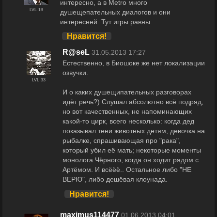
интересно, а в Metro много
LVL 19
душещепательных диалогов и они
интересней. Тут игры равны.
Нравится!
R@seL
31.05.2013 17:27
Естественно, в Биошоке же нет локализации
озвучки.
LVL 33
И о каких душещипательных разговорах
идёт речь?) Слушал абсолютно всё подряд,
но вот качественных, не напоминающих
какой-то цирк, всего несколько: когда дед
показывал тени животных детям, девочка на
рыбалке, спрашивающая про "рака",
который убил её мать; некоторые моменты
монолога Чёрного, когда он ходит рядом с
Артёмом. И всёёё.. Остальное либо "НЕ
ВЕРЮ", либо дешёвая клоунада.
Нравится!
maximus114477
01.06.2013 04:01