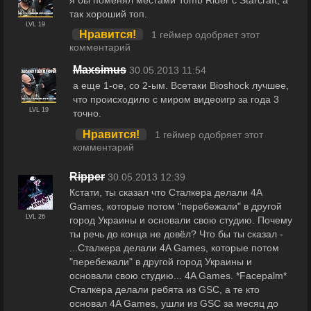
так хороший топ.
LVL 19
Нравится!
1 геймер одобряет этот
комментарий
Maxsimus
30.05.2013 11:54
а еще 1-ое, со 2-ым. Всетаки Bioshock лучшее,
что происходило с миром видеоигр за года 3
LVL 19
точно.
Нравится!
1 геймер одобряет этот
комментарий
Ripper
30.05.2013 12:39
Кстати, ты сказал что Сталкера делали 4A
Games, которые потом "перебежали" в другой
LVL 26
город Украины и основали свою студию. Почему
ты речь до конца не довёл? Что бы ты сказал -
...Сталкера делали 4A Games, которые потом
"перебежали" в другой город Украины и
основали свою студию... 4A Games. *Facepalm*
Сталкера делали ребята из GSC, а те кто
основал 4A Games, ушли из GSC за месяц до