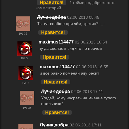
Нравится!
1 геймер одобряет этот
комментарий
Лучик добра
02.06.2013 08:45
Ты тут вообще при чём, кретин? -_-
Нравится!
LVL 36
maximus114477
02.06.2013 16:54
ну да сделаем вид что не причем
Нравится!
LVL 3
maximus114477
02.06.2013 16:55
и все равно поменяй аву бесит.
Нравится!
LVL 3
Лучик добра
02.06.2013 17:11
Угадай, кому насрать на мнение тупого
школьника?
LVL 36
Нравится!
Лучик добра
02.06.2013 17:11