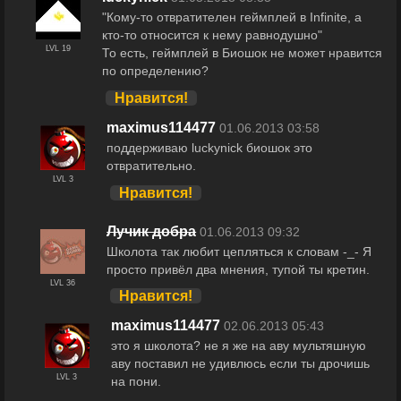
"Кому-то отвратителен геймплей в Infinite, а
кто-то относится к нему равнодушно"
LVL 19
То есть, геймплей в Биошок не может нравится
по определению?
Нравится!
maximus114477
01.06.2013 03:58
поддерживаю luckynick биошок это
отвратительно.
LVL 3
Нравится!
Лучик добра
01.06.2013 09:32
Школота так любит цепляться к словам -_- Я
просто привёл два мнения, тупой ты кретин.
LVL 36
Нравится!
maximus114477
02.06.2013 05:43
это я школота? не я же на аву мультяшную
аву поставил не удивлюсь если ты дрочишь
LVL 3
на пони.