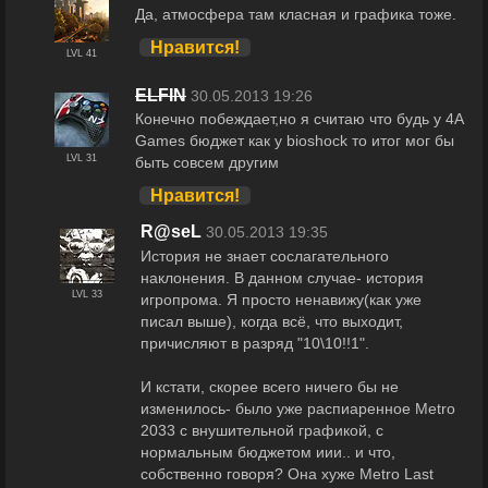
Да, атмосфера там класная и графика тоже.
Нравится!
LVL 41
ELFIN
30.05.2013 19:26
Конечно побеждает,но я считаю что будь у 4A
Games бюджет как у bioshock то итог мог бы
LVL 31
быть совсем другим
Нравится!
R@seL
30.05.2013 19:35
История не знает сослагательного
наклонения. В данном случае- история
LVL 33
игропрома. Я просто ненавижу(как уже
писал выше), когда всё, что выходит,
причисляют в разряд "10\10!!1".
И кстати, скорее всего ничего бы не
изменилось- было уже распиаренное Metro
2033 с внушительной графикой, с
нормальным бюджетом иии.. и что,
собственно говоря? Она хуже Metro Last