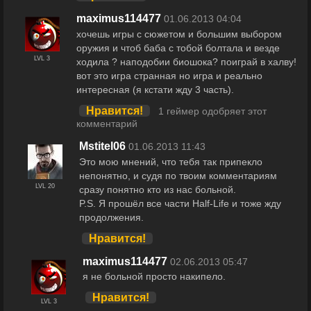
maximus114477
01.06.2013 04:04
хочешь игры с сюжетом и большим выбором
оружия и чтоб баба с тобой болтала и везде
LVL 3
ходила ? наподобии биошока? поиграй в халву!
вот это игра странная но игра и реально
интересная (я кстати жду 3 часть).
Нравится!
1 геймер одобряет этот
комментарий
Mstitel06
01.06.2013 11:43
Это мою мнений, что тебя так припекло
непонятно, и судя по твоим комментариям
LVL 20
сразу понятно кто из нас больной.
P.S. Я прошёл все части Half-Life и тоже жду
продолжения.
Нравится!
maximus114477
02.06.2013 05:47
я не больной просто накипело.
Нравится!
LVL 3