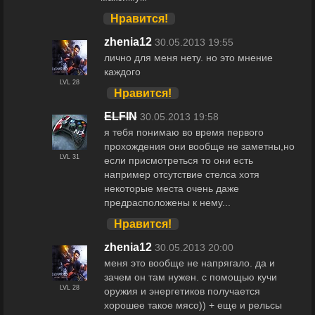
Нравится!
zhenia12
30.05.2013 19:55
лично для меня нету. но это мнение
каждого
LVL 28
Нравится!
ELFIN
30.05.2013 19:58
я тебя понимаю во время первого
прохождения они вообще не заметны,но
LVL 31
если присмотреться то они есть
например отсутствие стелса хотя
некоторые места очень даже
предрасположены к нему...
Нравится!
zhenia12
30.05.2013 20:00
меня это вообще не напрягало. да и
зачем он там нужен. с помощью кучи
LVL 28
оружия и энергетиков получается
хорошее такое мясо)) + еще и рельсы