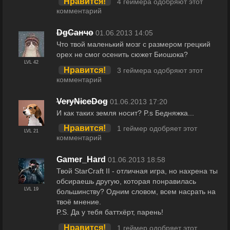
Нравится!
4 геймера одобряют этот
комментарий
DgСанчо
01.06.2013 14:05
Что твой маленький мозг с размером грецкий
орех не смог осенить сюжет Биошока?
LVL 42
Нравится!
3 геймера одобряют этот
комментарий
VeryNiceDog
01.06.2013 17:20
И как таких земля носит? P.s Бедняжка...
Нравится!
1 геймер одобряет этот
LVL 21
комментарий
Gamer_Hard
01.06.2013 18:58
Твой StarCraft II - отличная игра, но нахрена ты
обсираешь другую, которая понравилась
LVL 19
большинству? Одним словом, всем насрать на
твоё мнение.
P.S. Да у тебя баттхёрт, парень!
Нравится!
1 геймер одобряет этот