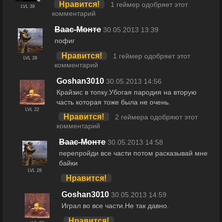
Нравится!
1 геймер одобряет этот
LVL 39
комментарий
Ваас-Монте
30.05.2013 13:39
пофиг
Нравится!
1 геймер одобряет этот
LVL 28
комментарий
Goshan3010
30.05.2013 14:56
Крайзис в топку.Убогая пародия на вторую
часть которая тоже была не очень.
LVL 22
Нравится!
2 геймера одобряют этот
комментарий
Ваас-Монте
30.05.2013 14:58
перепройди все части потом расказывай мне
байки
LVL 28
Нравится!
Goshan3010
30.05.2013 14:59
Играл во все части.Не так давно.
Нравится!