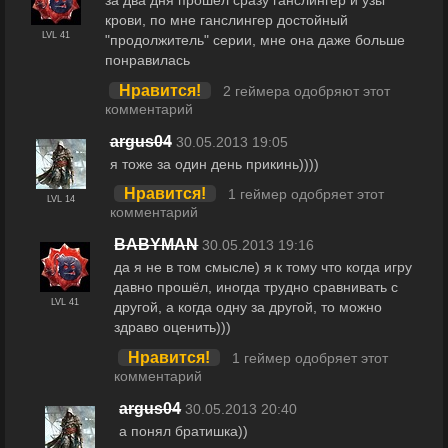
крови, по мне ганслингер достойный
LVL 41
"продолжитель" серии, мне она даже больше
понравилась
Нравится!
2 геймера одобряют этот
комментарий
argus04
30.05.2013 19:05
я тоже за один день прикинь))))
Нравится!
1 геймер одобряет этот
LVL 14
комментарий
BABYMAN
30.05.2013 19:16
да я не в том смысле) я к тому что когда игру
давно прошёл, иногда трудно сравнивать с
LVL 41
другой, а когда одну за другой, то можно
здраво оценить)))
Нравится!
1 геймер одобряет этот
комментарий
argus04
30.05.2013 20:40
а понял братишка))