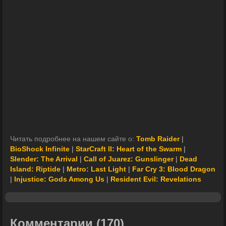
Читать подробнее на нашем сайте о:
Tomb Raider
|
BioShock Infinite
|
StarCraft II: Heart of the Swarm
|
Slender: The Arrival
|
Call of Juarez: Gunslinger
|
Dead
Island: Riptide
|
Metro: Last Light
|
Far Cry 3: Blood Dragon
|
Injustice: Gods Among Us
|
Resident Evil: Revelations
Комментарии
(170)