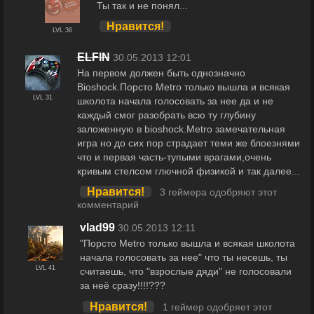
Ты так и не понял...
Нравится!
LVL 36
ELFIN
30.05.2013 12:01
На первом должен быть однозначно
Bioshock.Порсто Metro только вышла и всякая
LVL 31
школота начала голосовать за нее да и не
каждый смог разобрать всю ту глубину
заложенную в bioshоck.Metro замечательная
игра но до сих пор страдает теми же блоезнями
что и первая часть-тупыми врагами,очень
кривым стелсом глючной физикой и так далее...
Нравится!
3 геймера одобряют этот
комментарий
vlad99
30.05.2013 12:11
"Порсто Metro только вышла и всякая школота
начала голосовать за нее" что ты несешь, ты
LVL 41
считаешь, что "взрослые дяди" не голосовали
за неё сразу!!!!???
Нравится!
1 геймер одобряет этот