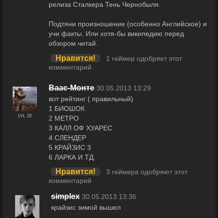
релиза Сталкера Тень Чернобыля.
Подтяни произношение (особенно Английское) и
учи факты. Или хотя-бы википедию перед
обзором читай.
Нравится!
1 геймер одобряет этот
комментарий
Ваас-Монте
30.05.2013 13:29
вот рейтинг ( правильный)
1 БИОШОК
LVL 28
2 МЕТРО
3 КАЛЛ ОФ ХУАРЕС
4 СЛЕНДЕР
5 КРАЙЗИС 3
6 ЛАРКА И ТД.
Нравится!
3 геймера одобряют этот
комментарий
simplex
30.05.2013 13:36
крайзис зимой вышел