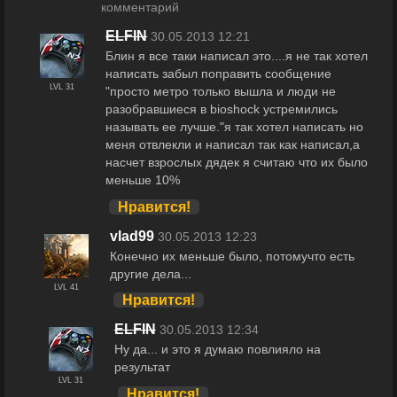
комментарий
ELFIN
30.05.2013 12:21
Блин я все таки написал это....я не так хотел
написать забыл поправить сообщение
LVL 31
"просто метро только вышла и люди не
разобравшиеся в bioshock устремились
называть ее лучше."я так хотел написать но
меня отвлекли и написал так как написал,а
насчет взрослых дядек я считаю что их было
меньше 10%
Нравится!
vlad99
30.05.2013 12:23
Конечно их меньше было, потомучто есть
другие дела...
LVL 41
Нравится!
ELFIN
30.05.2013 12:34
Ну да... и это я думаю повлияло на
результат
LVL 31
Нравится!