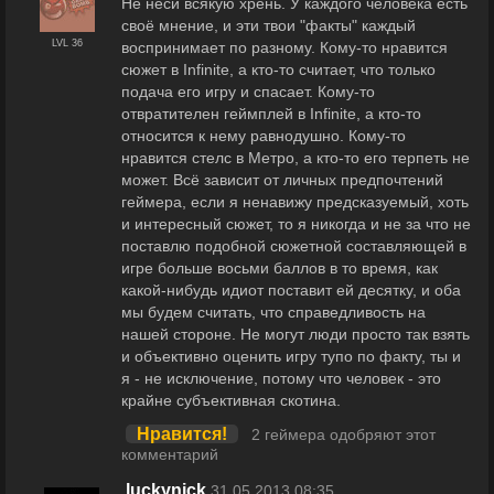
Не неси всякую хрень. У каждого человека есть
своё мнение, и эти твои "факты" каждый
LVL 36
воспринимает по разному. Кому-то нравится
сюжет в Infinite, а кто-то считает, что только
подача его игру и спасает. Кому-то
отвратителен геймплей в Infinite, а кто-то
относится к нему равнодушно. Кому-то
нравится стелс в Метро, а кто-то его терпеть не
может. Всё зависит от личных предпочтений
геймера, если я ненавижу предсказуемый, хоть
и интересный сюжет, то я никогда и не за что не
поставлю подобной сюжетной составляющей в
игре больше восьми баллов в то время, как
какой-нибудь идиот поставит ей десятку, и оба
мы будем считать, что справедливость на
нашей стороне. Не могут люди просто так взять
и объективно оценить игру тупо по факту, ты и
я - не исключение, потому что человек - это
крайне субъективная скотина.
Нравится!
2 геймера одобряют этот
комментарий
luckynick
31.05.2013 08:35