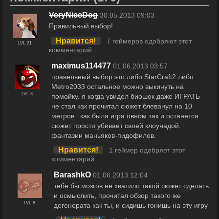
VeryNiceDog
30.05.2013 09:03
Правильный выбор!
Нравится!
7 геймеров одобряют этот
LVL 21
комментарий
maximus114477
01.06.2013 03:57
правельный выбор это либо StarCraft2 либо
Metro2033 остальное можно выкинуть на
LVL 3
помойку. я когда увидел биошок даже ИГРАТЬ
не стал как прочитал сюжет блеванул на 10
метров . как была игра овном так и останется .
сюжет просто убивает своей клоунадой.
фантазии маньяков-пидофилов.
Нравится!
1 геймер одобряет этот
комментарий
BarashkO
01.06.2013 12:04
тебе бы мозгов не хватило такой сюжет сделать
и осмыслить, прочитал обзор такого же
LVL 8
дегенерата как ты, и сидишь гонишь на эту игру