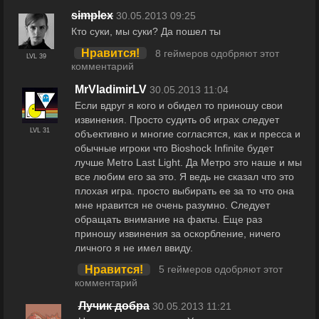
simplex
30.05.2013 09:25
Кто суки, мы суки? Да пошел ты
Нравится!
8 геймеров одобряют этот
LVL 39
комментарий
MrVladimirLV
30.05.2013 11:04
Если вдруг я кого и обидел то приношу свои
извинения. Просто судить об играх следует
LVL 31
объективно и многие согласятся, как и пресса и
обычные игроки что Bioshock Infinite будет
лучше Metro Last Light. Да Метро это наше и мы
все любим его за это. Я ведь не сказал что это
плохая игра. просто выбирать ее за то что она
мне нравится не очень разумно. Следует
обращать внимание на факты. Еще раз
приношу извинения за оскорбление, ничего
личного я не имел ввиду.
Нравится!
5 геймеров одобряют этот
комментарий
Лучик добра
30.05.2013 11:21