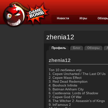
Новости
Игры
Обзор
zhenia12
Профиль
Блог
Обзоры
zhenia12
Топ 10 любимых игр:
1. Серия Uncharted / The Last Of Us
2. Серия Mass Effect
3. Red Dead Redemption
4. Bioshock Infinite
5. Batman Arkham City
6. Castlevania: Lords of Shadow
7. Серия God Of War
8. The Witcher 2: Assassin's of Kings
9. InFamous 2