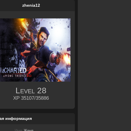
zhenia12
Level
28
XP 35107/35886
ая информация
Имя
Женя