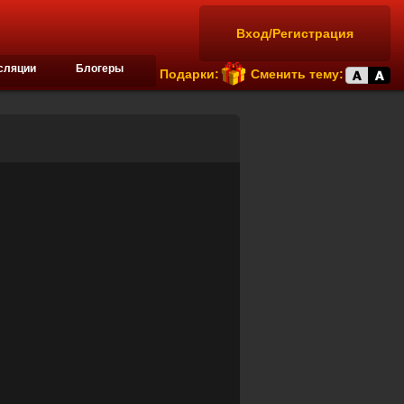
Вход/Регистрация
сляции
Блогеры
Подарки:
Сменить тему: