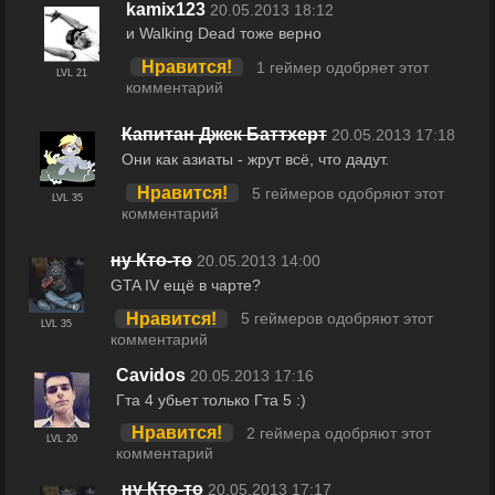
kamix123
20.05.2013 18:12
и Walking Dead тоже верно
Нравится!
1 геймер одобряет этот
LVL 21
комментарий
Капитан Джек Баттхерт
20.05.2013 17:18
Они как азиаты - жрут всё, что дадут.
Нравится!
5 геймеров одобряют этот
LVL 35
комментарий
ну Кто-то
20.05.2013 14:00
GTA IV ещё в чарте?
Нравится!
5 геймеров одобряют этот
LVL 35
комментарий
Cavidos
20.05.2013 17:16
Гта 4 убьет только Гта 5 :)
Нравится!
2 геймера одобряют этот
LVL 20
комментарий
ну Кто-то
20.05.2013 17:17