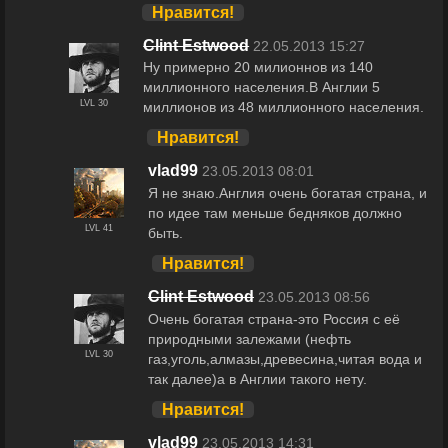
Нравится!
Clint Estwood
22.05.2013 15:27
Ну примерно 20 милионнов из 140
миллионного населения.В Англии 5
LVL 30
миллионов из 48 миллионного населения.
Нравится!
vlad99
23.05.2013 08:01
Я не знаю.Англия очень богатая страна, и
по идее там меньше бедняков должно
LVL 41
быть.
Нравится!
Clint Estwood
23.05.2013 08:56
Очень богатая страна-это Россия с её
природными залежами (нефть
LVL 30
газ,уголь,алмазы,древесина,читая вода и
так далее)а в Англии такого нету.
Нравится!
vlad99
23.05.2013 14:31