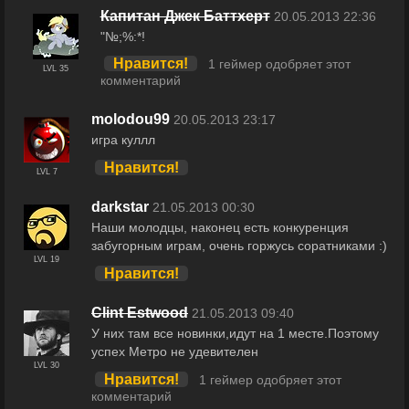
Капитан Джек Баттхерт
20.05.2013 22:36
"№;%:*!
Нравится!
1 геймер одобряет этот
LVL 35
комментарий
molodou99
20.05.2013 23:17
игра куллл
Нравится!
LVL 7
darkstar
21.05.2013 00:30
Наши молодцы, наконец есть конкуренция
забугорным играм, очень горжусь соратниками :)
LVL 19
Нравится!
Clint Estwood
21.05.2013 09:40
У них там все новинки,идут на 1 месте.Поэтому
успех Метро не удевителен
LVL 30
Нравится!
1 геймер одобряет этот
комментарий