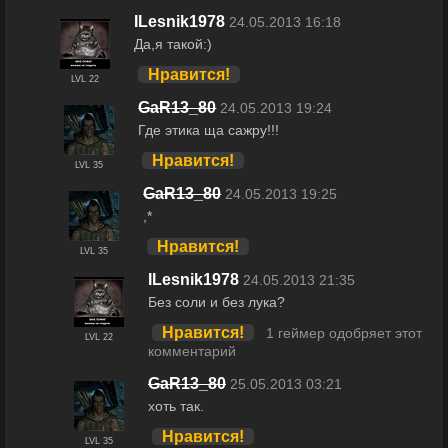
ILesnik1978
24.05.2013 16:18
Да,я такой:)
Нравится!
LVL 22
GaR13_80
24.05.2013 19:24
Где этика ща сажру!!!
Нравится!
LVL 35
GaR13_80
24.05.2013 19:25
,*
Нравится!
LVL 35
ILesnik1978
24.05.2013 21:35
Без соли и без лука?
Нравится!
1 геймер одобряет этот
LVL 22
комментарий
GaR13_80
25.05.2013 03:21
хоть так.
Нравится!
LVL 35