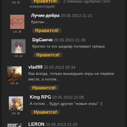
Нравится!
2 геймера одобряют этот
LVL 42
комментарий
Лучик добра
20.05.2013 21:21
Кретин...
Нравится!
LVL 36
DgСанчо
20.05.2013 21:26
Кретин то кто шедевр поливает грязью
Нравится!
LVL 42
vlad99
20.05.2013 20:34
Как всегда, только вышедшие игры на первом
месте, а потом...
LVL 41
Нравится!
King RPG
20.05.2013 21:08
А потом... будут другие "новые игры" :)
Нравится!
LVL 29
LERON
20.05.2013 21:23