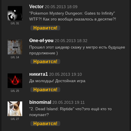
Veсtor
20.05.2013 18:09
"Pokemon Mystery Dungeon: Gates to Infinity"
WTF?! Как это вообще оказалось в десятке?!
LVL 31
Нравится!
One of you
20.05.2013 18:32
Прошел этот шедевр скажу у метро есть будущее
продолжение )
LVL 14
Нравится!
никита1
20.05.2013 19:10
Да молодцы! Достойная игра
Нравится!
LVL 25
binominal
20.05.2013 19:11
"2. Dead Island: Riptide" что?это ещё кто то
покупает?
LVL 27
Нравится!