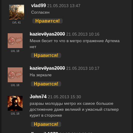
vlad99
21.05.2013 13:47
Согласен
Нравится!
LVL 41
kazievilyas2000
21.05.2013 10:16
Меня бесит то что в метро отражение Артема
нет
LVL 18
Нравится!
kazievilyas2000
21.05.2013 10:17
На зеркале
Нравится!
LVL 18
John74
21.05.2013 15:30
разраы молодцы метро их самое большое
достижение даже великий и ужасный сталкер
LVL 18
курит в сторонке
Нравится!