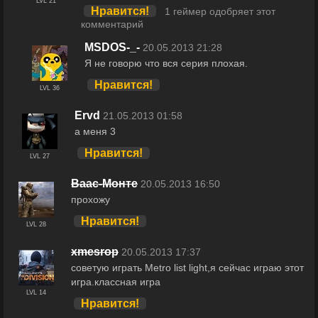
LVL 21
Нравится!
1 геймер одобряет этот
комментарий
MSDOS-_-
20.05.2013 21:28
Я не говорю что вся серия плохая.
Нравится!
LVL 36
Ervd
21.05.2013 01:58
а меня 3
Нравится!
LVL 27
Ваас-Монте
20.05.2013 16:50
прохожу
Нравится!
LVL 28
xmesrop
20.05.2013 17:37
советую играть Metro list light,я сейчас играю этот
игра.классная игра
LVL 14
Нравится!