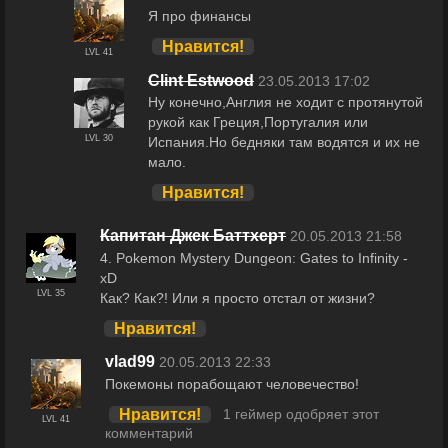
Я про финансы
Нравится!
LVL 41
Clint Estwood
23.05.2013 17:02
Ну конечно,Англия не ходит с протянутой
рукой как Греция,Португалия или
LVL 30
Испания.Но бедняки там водятся и их не
мало.
Нравится!
Капитан Джек Баттхерт
20.05.2013 21:58
4. Pokemon Mystery Dungeon: Gates to Infinity -
xD
LVL 35
Как? Как?! Или я просто отстал от жизни?
Нравится!
vlad99
20.05.2013 22:33
Покемоны порабощают человечество!
Нравится!
1 геймер одобряет этот
LVL 41
комментарий