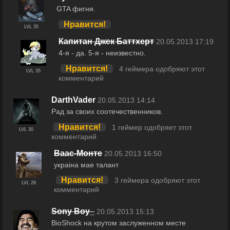
GTA фигня.
Нравится!
LVL 35
Капитан Джек Баттхерт
20.05.2013 17:19
4-я - да. 5-я - неизвестно.
Нравится!
4 геймера одобряют этот
LVL 35
комментарий
DarthVader
20.05.2013 14:14
Рад за своих соотечественников.
Нравится!
1 геймер одобряет этот
LVL 30
комментарий
Ваас-Монте
20.05.2013 16:50
украiна мае талант
Нравится!
3 геймера одобряют этот
LVL 28
комментарий
Sony Boy_
20.05.2013 15:13
BioShock на крутом заслуженном месте