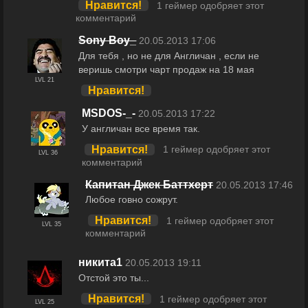
Нравится!
1 геймер одобряет этот
комментарий
Sony Boy_
20.05.2013 17:06
Для тебя , но не для Англичан , если не
веришь смотри чарт продаж на 18 мая
LVL 21
Нравится!
MSDOS-_-
20.05.2013 17:22
У англичан все время так.
Нравится!
1 геймер одобряет этот
LVL 36
комментарий
Капитан Джек Баттхерт
20.05.2013 17:46
Любое говно сожрут.
Нравится!
1 геймер одобряет этот
LVL 35
комментарий
никита1
20.05.2013 19:11
Отстой это ты...
Нравится!
1 геймер одобряет этот
LVL 25