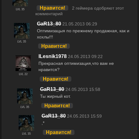
Нравится!
2 геймера одобряют этот
LVL 35
комментарий
GaR13_80
21.05.2013 06:29
Оптимизацыя по прежнему продажная, как и
хохлы!!!
LVL 35
Нравится!
ILesnik1978
24.05.2013 09:22
Прекрасная оптимизация,что вам не
нравится?
LVL 22
Нравится!
GaR13_80
24.05.2013 15:58
Ты жирный кот.
Нравится!
LVL 35
GaR13_80
24.05.2013 15:59
,*
Нравится!
LVL 35