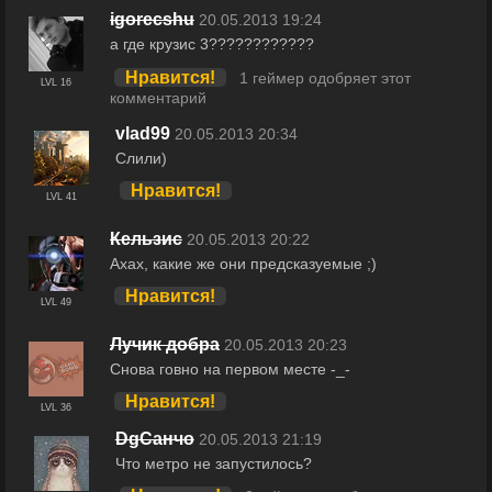
igorecshu
20.05.2013 19:24
а где крузис 3????????????
Нравится!
1 геймер одобряет этот
LVL 16
комментарий
vlad99
20.05.2013 20:34
Слили)
Нравится!
LVL 41
Кельзис
20.05.2013 20:22
Ахах, какие же они предсказуемые ;)
Нравится!
LVL 49
Лучик добра
20.05.2013 20:23
Снова говно на первом месте -_-
Нравится!
LVL 36
DgСанчо
20.05.2013 21:19
Что метро не запустилось?