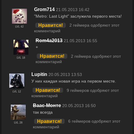
Grom714
21.05.2013 16:42
"Metro: Last Light" заслужила первого места!
Нравится!
2 геймера одобряют этот
LVL 42
комментарий
Rom4a2013
21.05.2013 16:55
+
Нравится!
2 геймера одобряют этот
LVL 18
комментарий
Lupitin
20.05.2013 13:53
У них каждая новая игра на первом месте.
Нравится!
9 геймеров одобряют этот
LVL 12
комментарий
Ваас-Монте
20.05.2013 16:50
так всегда
Нравится!
6 геймеров одобряют этот
LVL 28
комментарий