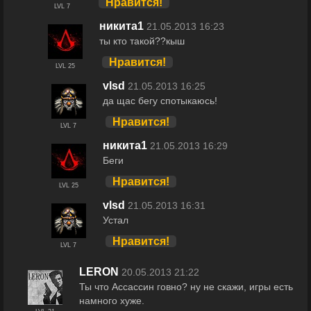
Нравится!
LVL 7
никита1
21.05.2013 16:23
ты кто такой??кыш
Нравится!
LVL 25
vlsd
21.05.2013 16:25
да щас бегу спотыкаюсь!
Нравится!
LVL 7
никита1
21.05.2013 16:29
Беги
Нравится!
LVL 25
vlsd
21.05.2013 16:31
Устал
Нравится!
LVL 7
LERON
20.05.2013 21:22
Ты что Ассассин говно? ну не скажи, игры есть
намного хуже.