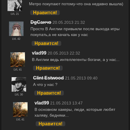
Метро покупают потому-что она недавно вышла)
Нравится!
LVL 21
DgСанчо
20.05.2013 21:32
Просто В Англии привыкли после выхода игры
покупать,а не качать как у нас
LVL 42
Нравится!
vlad99
20.05.2013 22:32
В Англии ведь интеллегенты богачи, а у нас...
Нравится!
LVL 41
Clint Estwood
21.05.2013 09:40
А что у нас ?
Нравится!
LVL 30
vlad99
21.05.2013 13:47
В основном хакеры, люди, которые любят
халяву, бедняки...
LVL 41
Нравится!