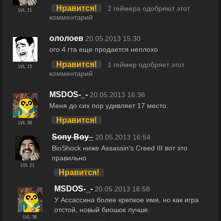
Нравится!
2 геймера одобряют этот
LVL 21
комментарий
ололоев
20.05.2013 15:30
ого 4 гта еще продается неплохо
Нравится!
1 геймер одобряет этот
LVL 15
комментарий
MSDOS-_-
20.05.2013 16:36
Меня до сих пор удивляет 17 место.
Нравится!
LVL 36
Sony Boy_
20.05.2013 16:54
BioShock ниже Assassin's Creed III вот это
правильно
LVL 21
Нравится!
MSDOS-_-
20.05.2013 16:58
У Ассассина более крепкое имя, но как игра
отстой, новый биошок лучше.
LVL 36