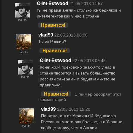
Clint Estwood
21.05.2013 14:57
ты не прав.в англии столько же бедняков и
интелегентов как у нас в стране
LVL 30
Нравится!
vlad99
22.05.2013 08:06
Ты из России?
Нравится!
LVL 41
Clint Estwood
22.05.2013 09:45
Конечно.И прекрасно знаю,что у нас в
стране творится.Нзывать большинство
LVL 30
россиян хакерами и бедняками-это не
правильно.
Нравится!
1 геймер одобряет этот
комментарий
vlad99
22.05.2013 15:20
Понятно, а я из Украины.И бедняков в
России на много раз больше, а в Украине
LVL 41
вообще молчу, чем в Англии.