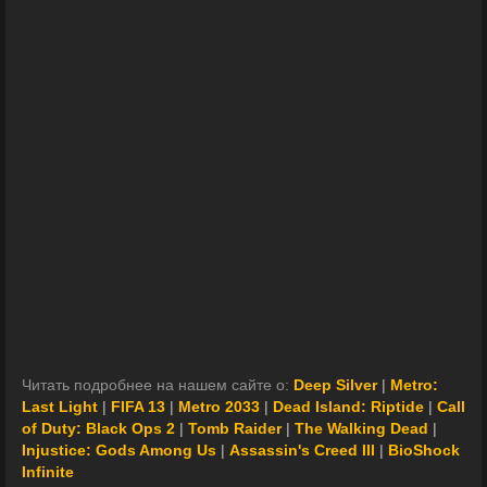
Читать подробнее на нашем сайте о:
Deep Silver
|
Metro:
Last Light
|
FIFA 13
|
Metro 2033
|
Dead Island: Riptide
|
Call
of Duty: Black Ops 2
|
Tomb Raider
|
The Walking Dead
|
Injustice: Gods Among Us
|
Assassin's Creed III
|
BioShock
Infinite