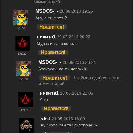
комментарий
MSDOS-_-
20.05.2013 19:26
Ага, а еще кто ?
Нравится!
LVL 36
никита1
20.05.2013 20:22
Мудак и т.д. школоло
Нравится!
LVL 25
MSDOS-_-
20.05.2013 20:24
Ахахахах, да ты дерзкий.
Нравится!
1 геймер одобряет этот
LVL 36
комментарий
никита1
20.05.2013 21:05
А то
Нравится!
LVL 25
vlsd
21.05.2013 13:00
ну скоро бан так схлопочешь