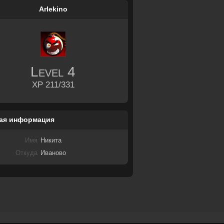
Arlekino
Level
4
XP 211/331
ая информация
Имя
Никита
Откуда
Иваново