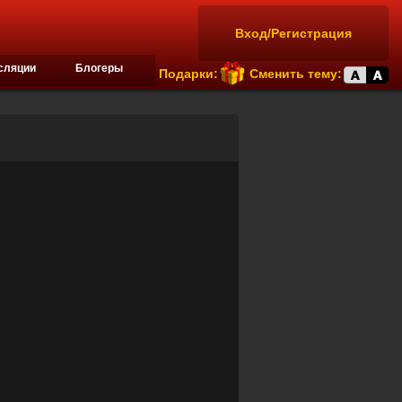
Вход/Регистрация
сляции
Блогеры
Подарки:
Сменить тему: