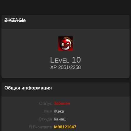
ZIKZAGis
Level
10
XP 2051/2258
Общая информация
Статус
Забанен
Имя
Жека
Откуда
Канаш
Я Вконтакте
id98121647