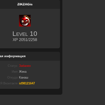
ZIKZAGis
Level
10
XP 2051/2258
ая информация
Статус
Забанен
Имя
Жека
Откуда
Канаш
Я Вконтакте
id98121647