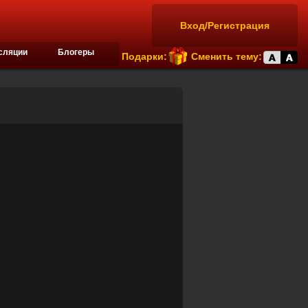
Вход/Регистрация
сляции
Блогеры
Подарки:
Сменить тему: