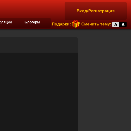
Вход/Регистрация
сляции
Блогеры
Подарки:
Сменить тему: