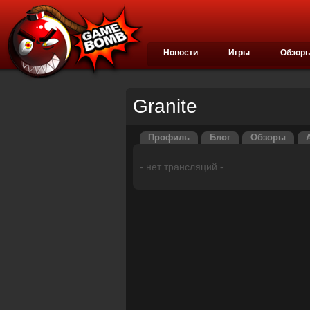
Новости
Игры
Обзор
Granite
Профиль
Блог
Обзоры
- нет трансляций -