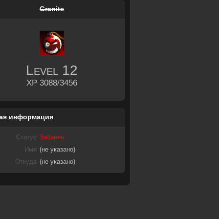
Granite
Level
12
XP 3088/3456
ая информация
Статус
Забанен
Имя
(не указано)
Откуда
(не указано)