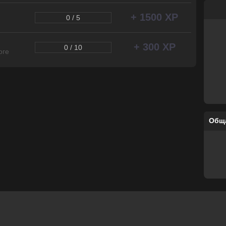
+ 1500 XP
0 / 5
+ 300 XP
0 / 10
оге
Общ