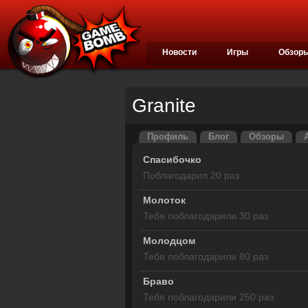
Новости
Игры
Обзор
Granite
Профиль
Блог
Обзоры
Спасибочко
Поблагодарил 20 раз
Молоток
Тебя поблагодарили 30 раз
Молодцом
Тебя поблагодарили 80 раз
Браво
Тебя поблагодарили 250 раз