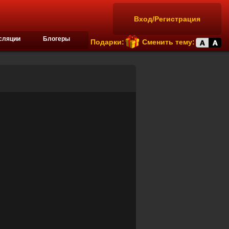
Вход/Регистрация
сляции
Блогеры
Подарки:
Сменить тему: