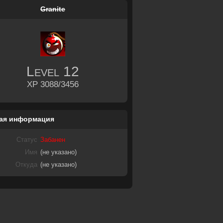
Granite
Level
12
XP 3088/3456
ая информация
Статус
Забанен
Имя
(не указано)
Откуда
(не указано)