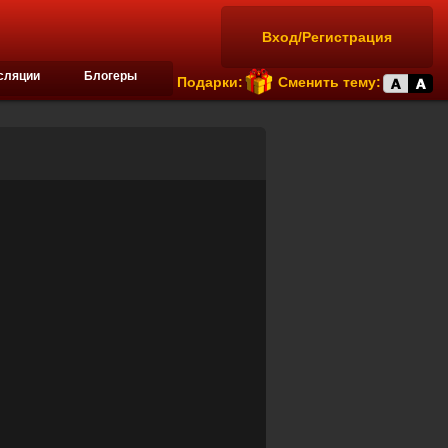
Вход/Регистрация
сляции
Блогеры
Подарки:
Сменить тему: