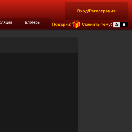
Вход/Регистрация
сляции
Блогеры
Подарки:
Сменить тему: