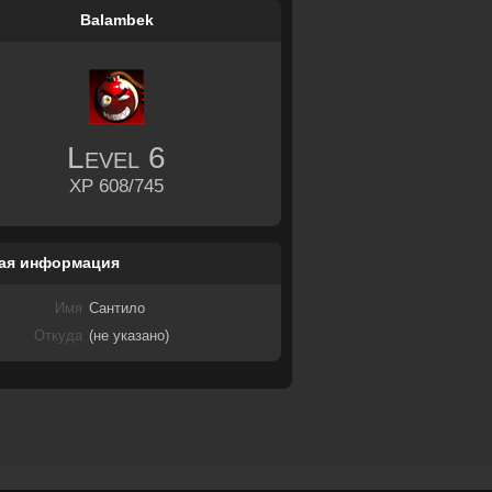
Balambek
Level
6
XP 608/745
ая информация
Имя
Сантило
Откуда
(не указано)