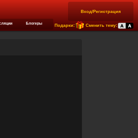
Вход/Регистрация
сляции
Блогеры
Подарки:
Сменить тему: