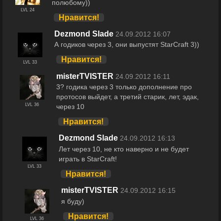
полюбому))
LVL 24
Нравится!
Dezmond Slade
24.09.2012 16:07
А годиков через 3, они выпустят StarCraft 3))
Нравится!
LVL 33
misterTVISTER
24.09.2012 16:11
3? годика через 3 только дополнение про
протосов выйдет, а третий старик, лет, эдак,
LVL 36
через 10
Нравится!
Dezmond Slade
24.09.2012 16:13
Лет через 10, не кто наверно и не будет
играть в StarCraft!
LVL 33
Нравится!
misterTVISTER
24.09.2012 16:15
я буду)
Нравится!
LVL 36