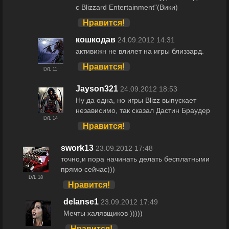
с Blizzard Entertainment"(Вики)
Нравится!
кошкодав
24.09.2012 14:31
активижн не влияет на игры близзард.
Нравится!
LVL 11
Jayson321
24.09.2012 18:53
Ну да одна, но игры Blizz выпускает
независимо, так сказал Дастин Браудер
LVL 14
Нравится!
swork13
23.09.2012 17:48
точно,и пора начинать делать бесплатными
прямо сейчас)))
LVL 18
Нравится!
delanse1
23.09.2012 17:49
Мечты халявщиков )))))
Нравится!