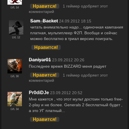
Нравится!
1 геймер одобряет этот
LVL 14
комментарий
Sam_Backet
24.09.2012 18:15
читать внимательно надо... одиночная кампания
платная, мультиплеер Ф2П. Вообще и сейчас
LVL 12
можно бесплатно в триал версию поиграть.
Нравится!
Daniyar01
23.09.2012 20:26
Последнее время BIZZARD меня радует
Нравится!
1 геймер одобряет этот
LVL 30
комментарий
Pr0diDJe
23.09.2012 20:52
Мне кажется , что этот мульт достоин только free-
2-play и не более. Generals 2 бесплатный будет ,
LVL 34
а это УГ платный...
Нравится!