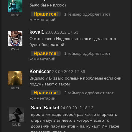
было бы не плохо)
Нравится!
1 геймер одобряет этот
LVL 38
комментарий
koval1
23.09.2012 17:53
О ето класно.Надеюсь что так и зделают что
будет бесплатной.
LVL 18
Нравится!
1 геймер одобряет этот
комментарий
Komiccar
23.09.2012 17:56
Видимо у Blizzard большие проблемы если они
подумывают о таком
LVL 22
Нравится!
2 геймера одобряют этот
комментарий
Sam_Backet
24.09.2012 18:12
просто им надо второй раз как-то впаривать
старый мультиплеер, в котором всего то
LVL 12
добавили пару юнитов и пачку карт. Им такое