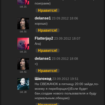
поиграем)
LVL 21
Нравится!
delanse1
23.09.2012 18:06
хорошо)
Нравится!
LVL 51
Flatterjay2
23.09.2012 18:07
Ага)
Нравится!
LVL 21
delanse1
23.09.2012 18:08
=)
Нравится!
LVL 51
Шагоход
23.09.2012 19:51
На СВЕЖАЧОК в пятницу 20:00 зайди,по-
моему я переборщил))Если будет
LVL 28
бан,создам нового пользователя и буду
нормальным,обещаю)
Нравится!