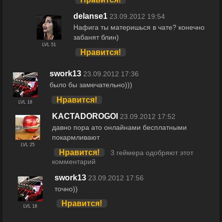
delanse1
23.09.2012 19:54
Нафига ты материшься в чате? конечно
забанят блин)
LVL 51
Нравится!
swork13
23.09.2012 17:36
было бы замечательно)))
Нравится!
LVL 18
KACTADOROGOI
23.09.2012 17:52
давно пора ато онлайнами бесплатными
покармливают
LVL 25
Нравится!
3 геймера одобряют этот
комментарий
swork13
23.09.2012 17:56
точно))
Нравится!
LVL 18