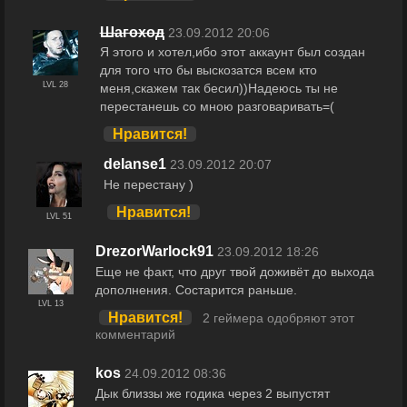
Шагоход
23.09.2012 20:06
Я этого и хотел,ибо этот аккаунт был создан
для того что бы выскозатся всем кто
LVL 28
меня,скажем так бесил))Надеюсь ты не
перестанешь со мною разговаривать=(
Нравится!
delanse1
23.09.2012 20:07
Не перестану )
Нравится!
LVL 51
DrezorWarlock91
23.09.2012 18:26
Еще не факт, что друг твой доживёт до выхода
дополнения. Состарится раньше.
LVL 13
Нравится!
2 геймера одобряют этот
комментарий
kos
24.09.2012 08:36
Дык близзы же годика через 2 выпустят