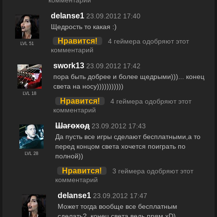
комментарий
delanse1
23.09.2012 17:40
Щедрость то какая :)
Нравится!
4 геймера одобряют этот
LVL 51
комментарий
swork13
23.09.2012 17:42
пора быть добрее и более щедрыми)))... конец
света на носу)))))))))))
LVL 18
Нравится!
4 геймера одобряют этот
комментарий
Шагоход
23.09.2012 17:43
Да пусть все игры сделают бесплатными,а то
перед концом света хочется поиграть по
LVL 28
полной))
Нравится!
3 геймера одобряют этот
комментарий
delanse1
23.09.2012 17:47
Может тогда вообще все бесплатным
сделать?. конец света ведь прям xD)