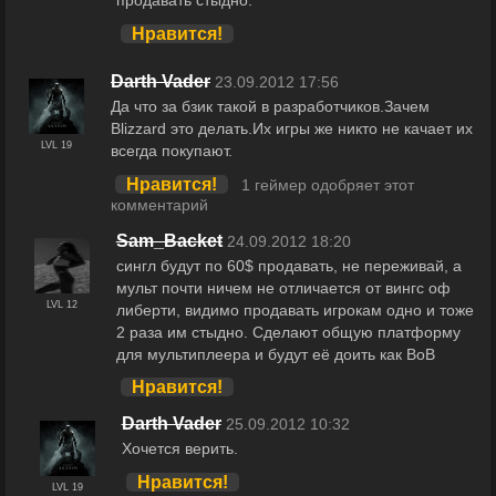
продавать стыдно.
Нравится!
Darth Vader
23.09.2012 17:56
Да что за бзик такой в разработчиков.Зачем
Blizzard это делать.Их игры же никто не качает их
LVL 19
всегда покупают.
Нравится!
1 геймер одобряет этот
комментарий
Sam_Backet
24.09.2012 18:20
сингл будут по 60$ продавать, не переживай, а
мульт почти ничем не отличается от вингс оф
LVL 12
либерти, видимо продавать игрокам одно и тоже
2 раза им стыдно. Сделают общую платформу
для мультиплеера и будут её доить как ВоВ
Нравится!
Darth Vader
25.09.2012 10:32
Хочется верить.
Нравится!
LVL 19