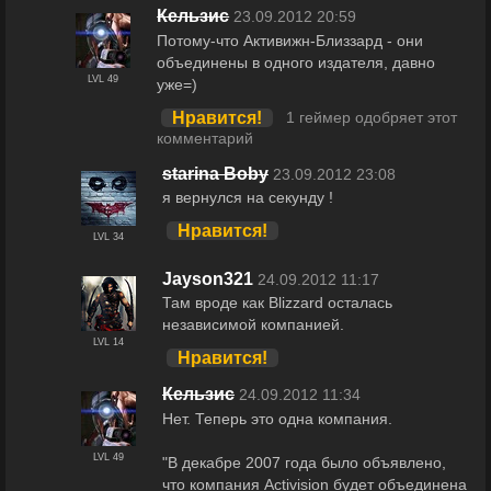
Кельзис
23.09.2012 20:59
Потому-что Активижн-Близзард - они
объединены в одного издателя, давно
LVL 49
уже=)
Нравится!
1 геймер одобряет этот
комментарий
starina Boby
23.09.2012 23:08
я вернулся на секунду !
Нравится!
LVL 34
Jayson321
24.09.2012 11:17
Там вроде как Blizzard осталась
независимой компанией.
LVL 14
Нравится!
Кельзис
24.09.2012 11:34
Нет. Теперь это одна компания.
LVL 49
"В декабре 2007 года было объявлено,
что компания Activision будет объединена