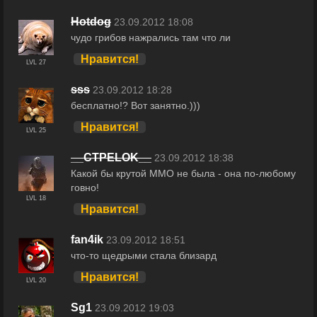
Hotdog
23.09.2012 18:08
чудо грибов нажрались там что ли
Нравится!
LVL 27
sss
23.09.2012 18:28
бесплатно!? Вот занятно.)))
Нравится!
LVL 25
__CTPELOK__
23.09.2012 18:38
Какой бы крутой ММО не была - она по-любому
говно!
LVL 18
Нравится!
fan4ik
23.09.2012 18:51
что-то щедрыми стала близард
Нравится!
LVL 20
Sg1
23.09.2012 19:03