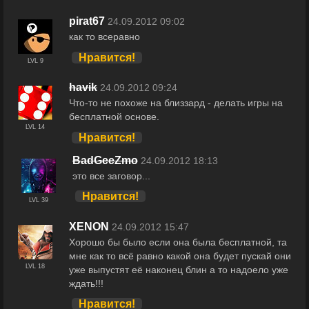
pirat67
24.09.2012 09:02
как то всеравно
Нравится!
LVL 9
havik
24.09.2012 09:24
Что-то не похоже на близзард - делать игры на
бесплатной основе.
LVL 14
Нравится!
BadGeeZmo
24.09.2012 18:13
это все заговор...
Нравится!
LVL 39
XENON
24.09.2012 15:47
Хорошо бы было если она была бесплатной, та
мне как то всё равно какой она будет пускай они
LVL 18
уже выпустят её наконец блин а то надоело уже
ждать!!!
Нравится!