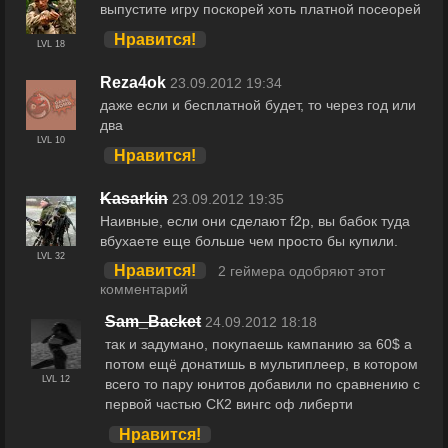
выпустите игру поскорей хоть платной посеорей
Нравится!
LVL 18
Reza4ok
23.09.2012 19:34
даже если и бесплатной будет, то через год или
два
LVL 10
Нравится!
Kasarkin
23.09.2012 19:35
Наивные, если они сделают f2p, вы бабок туда
вбухаете еще больше чем просто бы купили.
LVL 32
Нравится!
2 геймера одобряют этот
комментарий
Sam_Backet
24.09.2012 18:18
так и задумано, покупаешь кампанию за 60$ а
потом ещё донатишь в мультиплеер, в котором
LVL 12
всего то пару юнитов добавили по сравнению с
первой частью СК2 вингс оф либерти
Нравится!