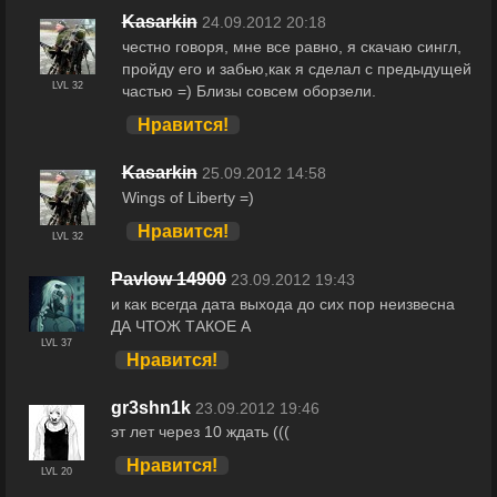
Kasarkin
24.09.2012 20:18
честно говоря, мне все равно, я скачаю сингл,
пройду его и забью,как я сделал с предыдущей
LVL 32
частью =) Близы совсем оборзели.
Нравится!
Kasarkin
25.09.2012 14:58
Wings of Liberty =)
Нравится!
LVL 32
Pavlow 14900
23.09.2012 19:43
и как всегда дата выхода до сих пор неизвесна
ДА ЧТОЖ ТАКОЕ А
LVL 37
Нравится!
gr3shn1k
23.09.2012 19:46
эт лет через 10 ждать (((
Нравится!
LVL 20