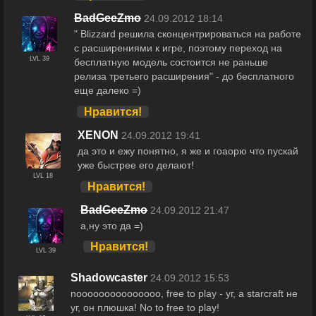
BadGeeZmo
24.09.2012 18:14
" Blizzard решила сконцентрироваться на работе
с расширениями к игре, поэтому переход на
LVL 39
бесплатную модель состоится не раньше
релиза третьего расширения" - до бесплатного
еще далеко =)
Нравится!
XENON
24.09.2012 19:41
да это и ежу понятно, я же и гоаорю что пускай
уже быстрее его делают!
LVL 18
Нравится!
BadGeeZmo
24.09.2012 21:47
а,ну это да =)
Нравится!
LVL 39
Shadowcaster
24.09.2012 15:53
nooooooooooooooo, free to play - уг, а starcraft не
уг, он плюшка! No to free to play!