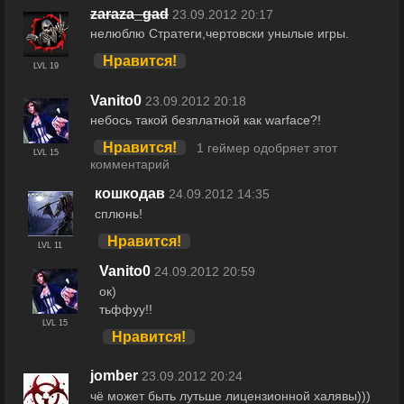
zaraza_gad
23.09.2012 20:17
нелюблю Стратеги,чертовски унылые игры.
Нравится!
LVL 19
Vanito0
23.09.2012 20:18
небось такой безплатной как warface?!
Нравится!
1 геймер одобряет этот
LVL 15
комментарий
кошкодав
24.09.2012 14:35
сплюнь!
Нравится!
LVL 11
Vanito0
24.09.2012 20:59
ок)
тьффуу!!
LVL 15
Нравится!
jomber
23.09.2012 20:24
чё может быть лутьше лицензионной халявы)))