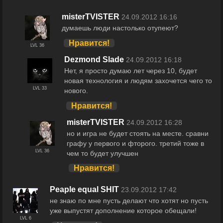
misterTVISTER
24.09.2012 16:16
думаешь люди настолько отупеют?
Нравится!
LVL 36
Dezmond Slade
24.09.2012 16:18
Нет, я просто думаю лет через 10, будет
новая технология и людям захочется чего то
LVL 33
нового.
Нравится!
misterTVISTER
24.09.2012 16:28
но и игра не будет стоять на месте. сравни
графу у первого и фторого. третий тоже в
LVL 36
чем то будет улучшен
Нравится!
Peaple equal SHIT
23.09.2012 17:42
не знаю по мне пусть делают что хотят но пусть
уже выпустят дополнение которое обещали!
LVL 6