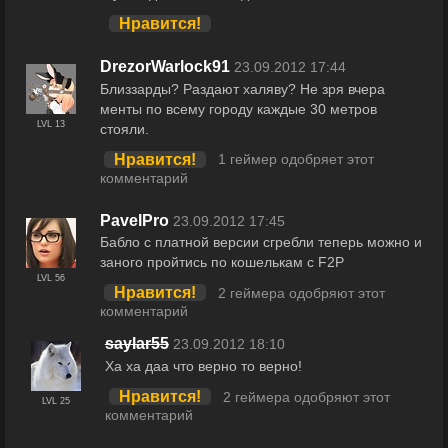
Нравится!
DrezorWarlock91
23.09.2012 17:44
Близзарды? Раздают халяву? Не зря вчера
менты по всему городу каждые 30 метров
LVL 13
стояли.
Нравится!
1 геймер одобряет этот
комментарий
PavelPro
23.09.2012 17:45
Бабло с платной версии сгребли теперь можно и
заного пройтись по кошелькам с F2P
LVL 56
Нравится!
2 геймера одобряют этот
комментарий
saylar55
23.09.2012 18:10
Ха ха даа что верно то верно!
Нравится!
2 геймера одобряют этот
LVL 25
комментарий