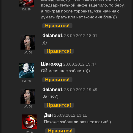
предварительной инфе зацепило, то беру,
LVL 18
а поиграв после торрента, уже начинаю
думать брать или нет,экономия блин)))
Нравится!
delanse1
23.09.2012 18:01
)))
Нравится!
LVL 51
Шагоход
23.09.2012 19:47
ОЙ меня щас забанят )))
Нравится!
LVL 28
delanse1
23.09.2012 19:49
За что?)
Нравится!
LVL 51
Дан
25.09.2012 13:11
Похоже забанили раз неответил!!)
Нравится!
LVL 4