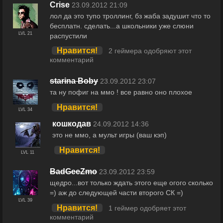
Crise
23.09.2012 21:09
лол да это тупо троллинг, бз жаба задушит что то
бесплатн. сделать...а школьники уже слюни
LVL 21
распустили
Нравится!
2 геймера одобряют этот
комментарий
starina Boby
23.09.2012 23:07
та ну пофиг на ммо ! все равно оно плохое
Нравится!
LVL 34
кошкодав
24.09.2012 14:36
это не ммо, а мульт игры (ваш кэп)
Нравится!
LVL 11
BadGeeZmo
23.09.2012 23:59
щедро...вот только ждать этого еще огого сколько
=) аж до следующей части второго СК =)
LVL 39
Нравится!
1 геймер одобряет этот
комментарий