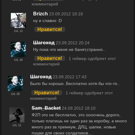
комментарий
Brizch
23.09.2012 18:18
ну и славно :D
Нравится!
LVL 13
Шагоход
23.09.2012 20:24
Ну пока что меня не банят,странно..
Нравится!
1 геймер одобряет этот
LVL 28
комментарий
Шагоход
23.09.2012 17:43
Было бы хорошо..Бесплатно хотя-бы что-то..
Нравится!
1 геймер одобряет этот
LVL 28
комментарий
Sam_Backet
24.09.2012 18:10
Ф2П это не бесплатно, это оооочень дорого,
только платишь не один раз за коробку, а много
LVL 12
много раз за премиум, ДЛЦ, шапки, новые
пушки для своих солдатиков...