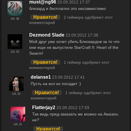
must@ng96
23.09.2012 17:37
близард и бесплатно это несовместимо
Нравится!
2 геймера одобряют этот
LVL 38
комментарий
Dezmond Slade
23.09.2012 17:38
Мой друг уже хочет убить Близзардов за то что
они еще не выпустили StarCraft II: Heart of the
LVL 33
Swarm!
Нравится!
1 геймер одобряет этот
комментарий
delanse1
23.09.2012 17:41
Пусть на кол их посадит :)
Нравится!
1 геймер одобряет этот
LVL 51
комментарий
Flatterjay2
23.09.2012 17:59
Так ведь пред-заказать же можно на Амазон,
не?
LVL 21
Нравится!