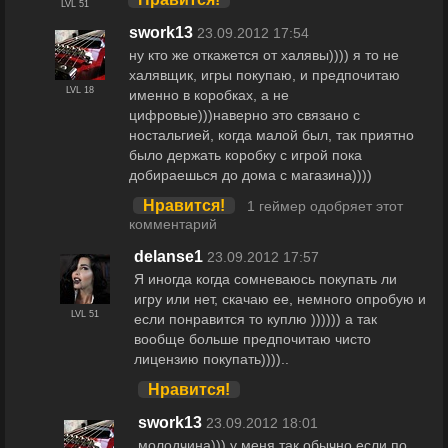
LVL 51
swork13
23.09.2012 17:54
ну кто же откажется от халявы)))) я то не
халявщик, игры покупаю, и предпочитаю
LVL 18
именно в коробках, а не
цифровые)))наверно это связано с
ностальгией, когда малой был, так приятно
было держать коробку с игрой пока
добираешься до дома с магазина))))
Нравится!
1 геймер одобряет этот
комментарий
delanse1
23.09.2012 17:57
Я иногда когда сомневаюсь покупать ли
игру или нет, скачаю ее, немного опробую и
LVL 51
если понравится то куплю )))))) а так
вообще больше предпочитаю чисто
лицензию покупать))))..
Нравится!
swork13
23.09.2012 18:01
молодчина))) у меня так обычно если по