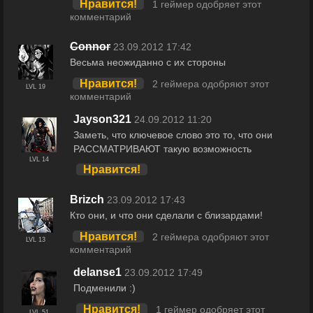
Нравится!
1 геймер одобряет этот
комментарий
Connor
23.09.2012 17:42
Весьма неожиданно с их стороны
Нравится!
2 геймера одобряют этот
LVL 19
комментарий
Jayson321
24.09.2012 11:20
Заметь, что ключевое слово это то, что они
РАССМАТРИВАЮТ такую возможность
LVL 14
Нравится!
Brizch
23.09.2012 17:43
Кто они, и что они сделали с близардами!
Нравится!
2 геймера одобряют этот
LVL 13
комментарий
delanse1
23.09.2012 17:49
Подменили :)
Нравится!
1 геймер одобряет этот
LVL 51