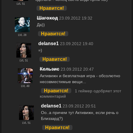
LVL 51
Нравится!
Шагоход
23.09.2012 19:32
Да))
Нравится!
LVL 28
delanse1
23.09.2012 19:40
=)
Нравится!
LVL 51
Кельзис
23.09.2012 20:47
Активижн и безплатная игра - обсолютно
несовместимые вещи...
LVL 49
Нравится!
1 геймер одобряет этот
комментарий
delanse1
23.09.2012 20:51
Оо..а причем тут Активижн, если речь о
Близзард?)
LVL 51
Нравится!