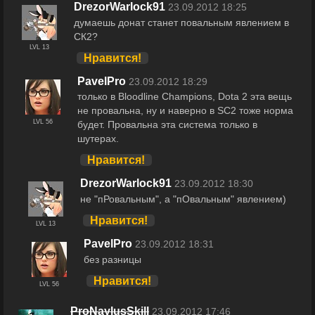
DrezorWarlock91
23.09.2012 18:25
думаешь донат станет повальным явлением в
СК2?
LVL 13
Нравится!
PavelPro
23.09.2012 18:29
только в Bloodline Champions, Dota 2 эта вещь
не провальна, ну и наверно в SC2 тоже норма
LVL 56
будет. Провальна эта система только в
шутерах.
Нравится!
DrezorWarlock91
23.09.2012 18:30
не "пРовальным", а "пОвальным" явлением)
Нравится!
LVL 13
PavelPro
23.09.2012 18:31
без разницы
Нравится!
LVL 56
ProNaylusSkill
23.09.2012 17:46