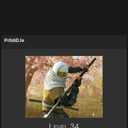
Pr0diDJe
Level
34