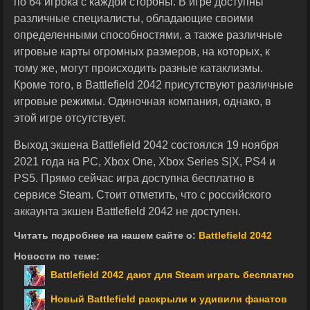
по 64 игрока с каждой стороны. В игре доступны
различные специалисты, обладающие своими
определенными способностями, а также различные
игровые карты огромных размеров, на которых, к
тому же, могут происходить разные катаклизмы.
Кроме того, в Battlefield 2042 присутствуют различные
игровые режимы. Одиночная компания, однако, в
этой игре отсутствует.
Выход экшена Battlefield 2042 состоялся 19 ноября
2021 года на PC, Xbox One, Xbox Series S|X, PS4 и
PS5. Прямо сейчас игра доступна бесплатно в
сервисе Steam. Стоит отметить, что с российского
аккаунта экшен Battlefield 2042 не доступен.
Читать подробнее на нашем сайте о:
Battlefield 2042
Новости по теме:
Battlefield 2042 дают для Steam играть бесплатно
Новый Battlefield раскрыли и удивили фанатов