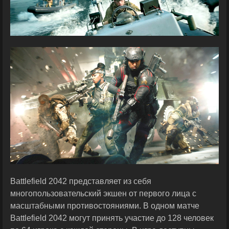
Battlefield 2042 представляет из себя
многопользовательский экшен от первого лица с
масштабными противостояниями. В одном матче
Battlefield 2042 могут принять участие до 128 человек