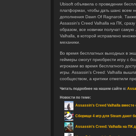
Ubisoft объявила о проведении беспла
платформах, чтобы дать шанс всем н
дополнения Dawn Of Ragnarok. Также
Assassin's Creed Valhalla на ПК, сра
образом, все новички получат самую
Valhalla, в которой исправлено мно
механики.
Во время бесплатных выходных в экше
геймеры смогут приобрести игру с бо
игроками во время бесплатного досту
игры. Assassin's Creed: Valhalla вы
сообществом, а критики отметили пр
Читать подробнее на нашем сайте о:
Assa
Новости по теме:
Assassin's Creed Valhalla вместе
Сборище 4 игр для Steam дают б
Assassin's Creed: Valhalla на ПК