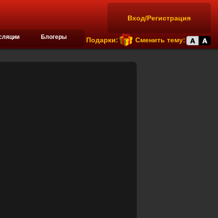
Вход/Регистрация
сляции
Блогеры
Подарки:
Сменить тему: