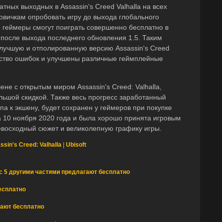
тных выходных в Assassin's Creed Valhalla на всех
овичкам опробовать игру до выхода глобального
 геймеры смогут поиграть совершенно бесплатно в
зу после выхода последнего обновления 1.5. Таким
 лучшую и отполированную версию Assassin's Creed
жество ошибок и улучшены различные геймплейные
не с открытым миром Assassin's Creed: Valhalla,
льшой скидкой. Также весь прогресс заработанный
па к экшену, будет сохранен у геймеров при покупке
шла 10 ноября 2020 года и была хорошо принята игровым
евосходный сюжет и великолепную графику игры.
ssin's Creed: Valhalla
|
Ubisoft
 с 5 другими частями предлагают бесплатно
есплатно
 дают бесплатно