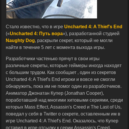
Стало известно, что в игре
Uncharted 4: A Thief's End
(«
Uncharted 4: Путь вора
»), разработанной студией
Naughty Dog
, раскрыли секрет, который не могли
найти в течение 5 лет с момента выхода игры.
Разработчики частенько прячут в свои игры
различные секреты, которые геймеры иногда находят
с большим трудом. Как сообщает , один из секретов
Uncharted 4: A Thief's End игроки и вовсе не смогли
обнаружить, пока им не помог один из разработчиков.
Аниматор Джонатан Купер (Jonathan Cooper),
поработавший над многими хитовыми сериями, среди
которых Mass Effect, Assassin's Creed и The Last of Us,
поведал у себя в Twitter о секрете, оставленным им в
игре Uncharted 4: A Thief's End. Оказалось, что Купер
оставил в игре отсылку к серии Assassin's Creed.