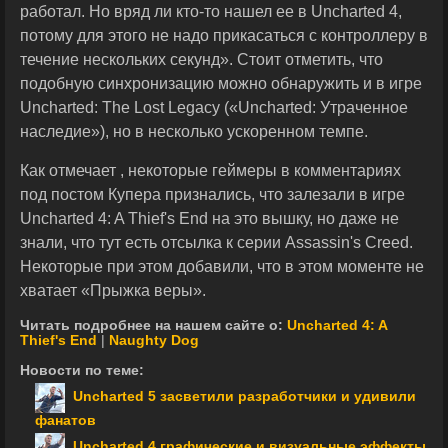
работал. Но вряд ли кто-то нашел ее в Uncharted 4,
потому для этого не надо прикасаться с контроллеру в
течение нескольких секунд». Стоит отметить, что
подобную синхронизацию можно обнаружить и в игре
Uncharted: The Lost Legacy («Uncharted: Утраченное
наследие»), но в несколько ускоренном темпе.
Как отмечает , некоторые геймеры в комментариях
под постом Купера признались, что залезали в игре
Uncharted 4: A Thief's End на это вышку, но даже не
знали, что тут есть отсылка к серии Assassin's Creed.
Некоторые при этом добавили, что в этом моменте не
хватает «Прыжка веры».
Читать подробнее на нашем сайте о:
Uncharted 4: A
Thief's End
|
Naughty Dog
Новости по теме:
Uncharted 5 засветили разработчики и удивили
фанатов
Uncharted 4 графические и визуальные эффекты