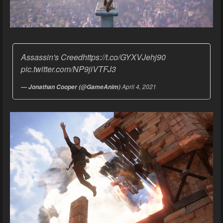
Assassin's Creed
https://t.co/GYXVJehj90
pic.twitter.com/NP9jiVTFJ3
April 4, 2021
— Jonathan Cooper (@GameAnim)