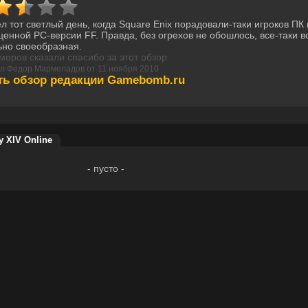
 тот светлый день, когда Square Enix порадовали-таки игроков П
енной PC-версии FF. Правда, без огрехов не обошлось, все-таки 
ьно своеобразная.
меров сказали спасибо за этот обзор
л Федор Мармеладов от 11 ноября 2010
ть обзор редакции Gamebomb.ru
y XIV Online
- пусто -