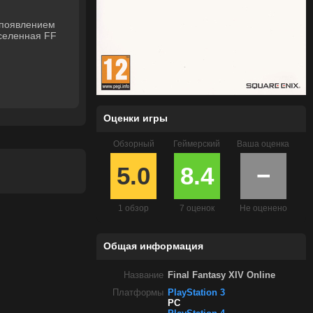
К появлением
вселенная FF
Оценки игры
Обзорный
Геймерский
Ваша оценка
5.0
8.4
−
1 обзор
7 оценок
Не оценено
Общая информация
Название
Final Fantasy XIV Online
Платформы
PlayStation 3
PC