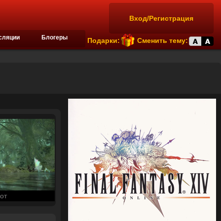
Вход/Регистрация
сляции
Блогеры
Подарки:
Сменить тему:
от