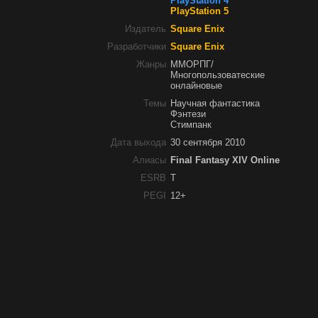
PlayStation 4
PlayStation 5
Издатель
Square Enix
Разработчики
Square Enix
Жанры
ММОРПГ/
Многопользоватеские
онлайновые
Темы
Научная фантастика
Фэнтези
Стимпанк
Дата выхода
30 сентября 2010
Алиасы
Final Fantasy XIV Online
ESRB
T
PEGI
12+