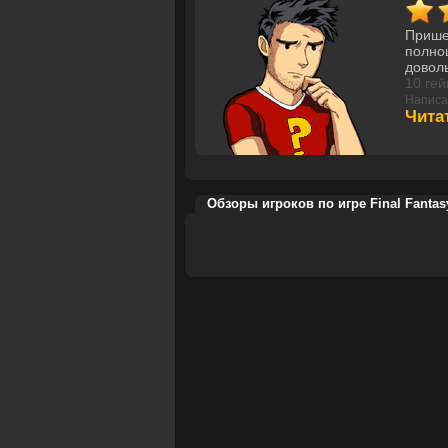
Пришел
полноц
довол
10 гей
Написа
Чита
Обзоры игроков по игре Final Fantas