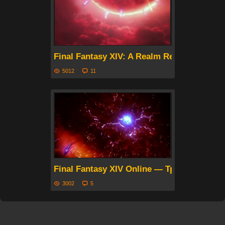
Final Fantasy XIV: A Realm Reborn — Кон
5012
11
Final Fantasy XIV Online — Трейлер пер
3002
5