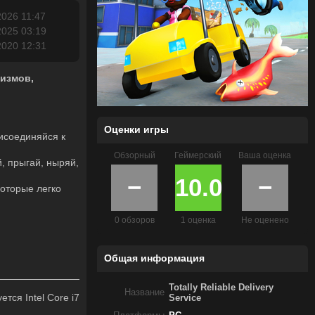
2026 11:47
2025 03:19
2020 12:31
низмов,
Оценки игры
рисоединяйся к
Обзорный
Геймерский
Ваша оценка
, прыгай, ныряй,
−
10.0
−
которые легко
0 обзоров
1 оценка
Не оценено
Общая информация
Totally Reliable Delivery
Название
тся Intel Core i7
Service