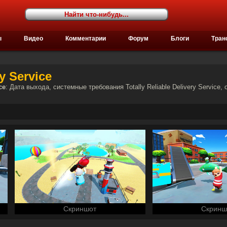
ы
Видео
Комментарии
Форум
Блоги
Тран
ry Service
ce
: Дата выхода, системные требования Totally Reliable Delivery Service, 
Скриншот
Скринш