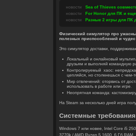
новости
Sea of Thieves совмес
новости
For Honor для ПК и ещ
новости
Разные 2 игры для ПК 
Физический симулятор про ужасны
полезных приспособлений и чудес 
Это симулятор доставки, поддержива
Локальный и онлайновый мультипле
друзьям и выполняй командную р
Контролируемый хаос: непредсказ
цепляйся, но столкнешься с чем-т
Мир отвлечений: оторвись от дост
использовать в работе или игре.
Неопрятная команда: кастомизируй
На Steam за несколько дней игра пол
Системные требования
Windows 7 или новее, Intel Core i5 25
3770k / AMD Ryzen 5 1600, 6 Гб RAM