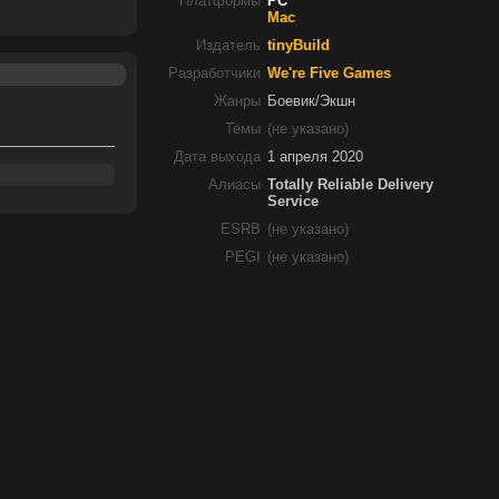
Платформы
PC
Mac
Издатель
tinyBuild
Разработчики
We're Five Games
Жанры
Боевик/Экшн
Темы
(не указано)
Дата выхода
1 апреля 2020
Алиасы
Totally Reliable Delivery
Service
ESRB
(не указано)
PEGI
(не указано)