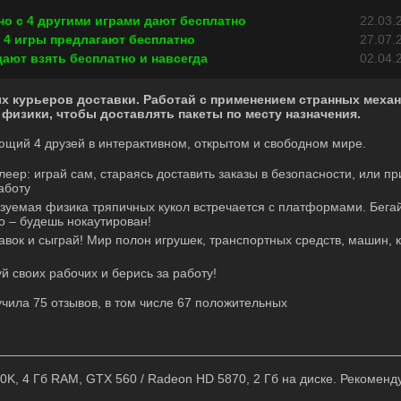
тно с 4 другими играми дают бесплатно
22.03.
е 4 игры предлагают бесплатно
27.07.
дают взять бесплатно и навсегда
02.04.
х курьеров доставки. Работай с применением странных меха
физики, чтобы доставлять пакеты по месту назначения.
ющий 4 друзей в интерактивном, открытом и свободном мире.
ер: играй сам, стараясь доставить заказы в безопасности, или п
аботу
уемая физика тряпичных кукол встречается с платформами. Бегай
о – будешь нокаутирован!
авок и сыграй! Мир полон игрушек, транспортных средств, машин, 
 своих рабочих и берись за работу!
учила 75 отзывов, в том числе 67 положительных
00K, 4 Гб RAM, GTX 560 / Radeon HD 5870, 2 Гб на диске. Рекомендуе