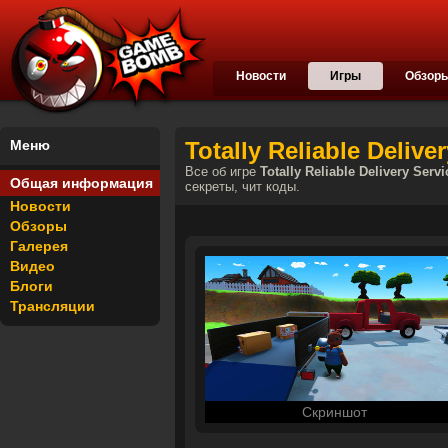
Новости
Игры
Обзор
Меню
Totally Reliable Delive
Все об игре
Totally Reliable Delivery Servi
Общая информация
секреты, чит коды.
Новости
Обзоры
Галерея
Видео
Блоги
Трансляции
Скриншот