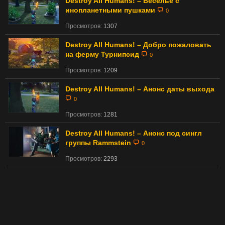
Destroy All Humans! – Веселье с
инопланетными пушками
0
Просмотров:
1307
Destroy All Humans! – Добро пожаловать
на ферму Турнипсид
0
Просмотров:
1209
Destroy All Humans! – Анонс даты выхода
0
Просмотров:
1281
Destroy All Humans! – Анонс под сингл
группы Rammstein
0
Просмотров:
2293