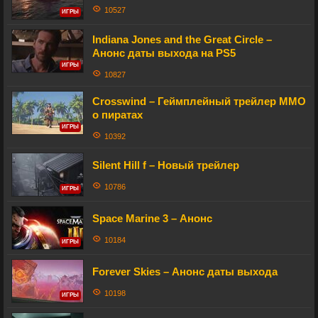
10527
ИГРЫ
Indiana Jones and the Great Circle –
Анонс даты выхода на PS5
ИГРЫ
10827
Crosswind – Геймплейный трейлер MMO
о пиратах
ИГРЫ
10392
Silent Hill f – Новый трейлер
10786
ИГРЫ
Space Marine 3 – Анонс
10184
ИГРЫ
Forever Skies – Анонс даты выхода
10198
ИГРЫ