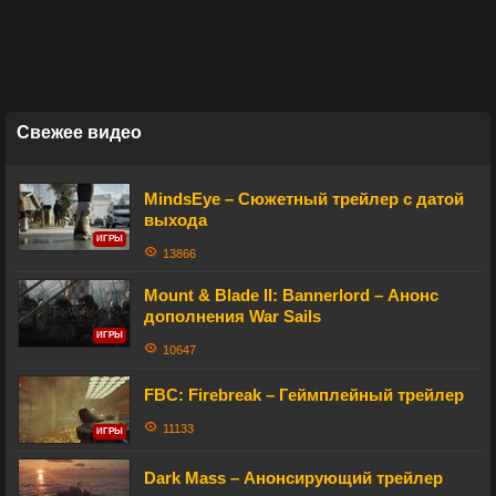
Свежее видео
MindsEye – Сюжетный трейлер с датой
выхода
ИГРЫ
13866
Mount & Blade II: Bannerlord – Анонс
дополнения War Sails
ИГРЫ
10647
FBC: Firebreak – Геймплейный трейлер
11133
ИГРЫ
Dark Mass – Анонсирующий трейлер