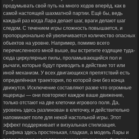
продумывать свой путь на много ходов вперёд, как в
самой настоящей шахматной партии. Ещё бы, ведь
каждый раз когда Лара делает шаг, враги делают шаг
следом. С течением игры сложность повышается, и
пропорционально ей увеличивается количество опасных
объектов на уровне. Например, помимо всего
перечисленного мной выше, вы встретите ездящие туда-
сюда циркулярные пилы, проламывающийся пол и
рычаги, которые будут приводить в действие тот или
иной механизм. У всех двигающихся препятствий есть
определённая траектория, по которой они без конца
движутся. Исключение составляют разве что огромные
ящерицы — они повторяют каждое ваше движение,
только отстают на две клеточки игрового поля. Да,
уровень здесь разлинован в клеточку, и действительно
напоминает поле для некой настольной игры. Этот
эффект поддерживает и визуальная стилизация.
Графика здесь простенькая, гладкая, а модель Лары и