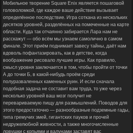
Мобильное творение Square Enix является пошаговой
головоломкой, где каждое ваше действие вызывает
определённое последствие. Игра соткана из нескольких
десятков уровней, разделённых на помеченные на карте
области. Куда так отчаянно забирается Лара нам не
расскажут — обо всём мы узнаем самолично в самом
финале. Этот приём поднимает завесу тайны, даёт нам
вдоволь пофантазировать, как в детстве, когда
воображение рисовало лучшие игры. Как правило,
смысл уровня заключается в том, чтобы пройти от точки
А до точки Б, в какой-нибудь проём среди
полуразваленных каменных руин. И если сначала
подобная задача не составит вам труда, то уже через
несколько уровней ваш мозг получит не
перевариваемую пищу для размышлений. Поводов для
этого предостаточно — разнообразные подземные гады,
типа гремучих змей, гигантских пауков и прочей
недружелюбной живности, а также многочисленные
ловушки с копьями и валунами заставят вас