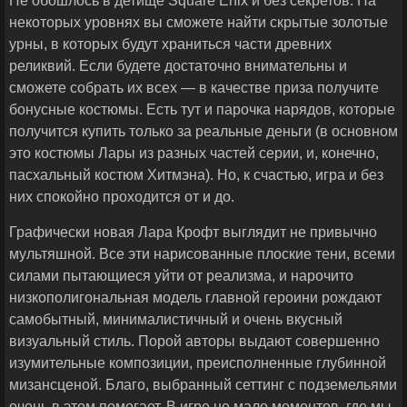
Не обошлось в детище Square Enix и без секретов. На
некоторых уровнях вы сможете найти скрытые золотые
урны, в которых будут храниться части древних
реликвий. Если будете достаточно внимательны и
сможете собрать их всех — в качестве приза получите
бонусные костюмы. Есть тут и парочка нарядов, которые
получится купить только за реальные деньги (в основном
это костюмы Лары из разных частей серии, и, конечно,
пасхальный костюм Хитмэна). Но, к счастью, игра и без
них спокойно проходится от и до.
Графически новая Лара Крофт выглядит не привычно
мультяшной. Все эти нарисованные плоские тени, всеми
силами пытающиеся уйти от реализма, и нарочито
низкополигональная модель главной героини рождают
самобытный, минималистичный и очень вкусный
визуальный стиль. Порой авторы выдают совершенно
изумительные композиции, преисполненные глубинной
мизансценой. Благо, выбранный сеттинг с подземельями
очень в этом помогает. В игре не мало моментов, где мы