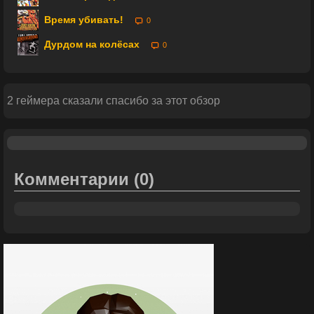
Время убивать!
0
Дурдом на колёсах
0
2 геймера сказали спасибо за этот обзор
Комментарии
(0)