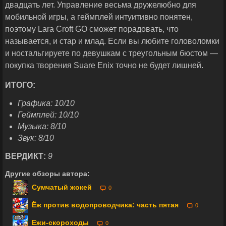
двадцать лет. Управление весьма дружелюбно для
мобильной игры, а геймплей интуитивно понятен,
поэтому Lara Croft GO сможет порадовать, что
называется, и стар и млад. Если вы любите головоломки
и ностальгируете по девушкам с треугольным бюстом —
покупка творения Suare Enix точно не будет лишней.
ИТОГО:
Графика: 10/
10
Геймплей: 10/
10
Музыка: 8/
10
Звук: 8/
10
ВЕРДИКТ:
9
Другие обзоры автора:
Сумчатый жокей
0
Ёж против водопроводчика: часть пятая
0
Ежи-скороходы
0