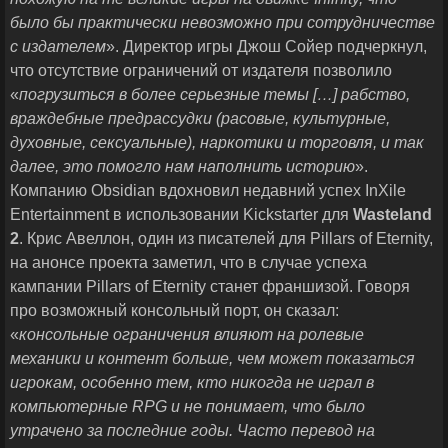
было бы практически невозможно при сотрудничестве
с издателем
». Директор игры Джош Сойер подчеркнул,
что отсутствие ограничений от издателя позволило
«
погрузиться в более серьезные темы […] рабство,
враждебные предрассудки (расовые, культурные,
духовные, сексуальные), наркотики и торговля, и так
далее, это помогло нам наполнить историю
».
Компанию Obsidian вдохновил недавний успех InXile
Entertainment в использовании Kickstarter для
Wasteland
2
. Крис Авеллон, один из писателей для Pillars of Eternity,
на анонсе проекта заметил, что в случае успеха
кампании Pillars of Eternity станет франшизой. Говоря
про возможный консольный порт, он сказал:
«
консольные ограничения влияют на ролевые
механики и контент больше, чем может показаться
игрокам, особенно тем, кто никогда не играл в
компьютерные
RPG
и не понимает, что было
утрачено за последние годы. Часто перевод на