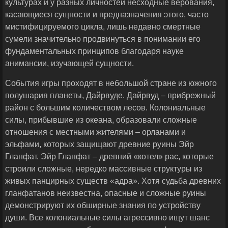
культурах и у разных личностей несходные верования,
касающиеся сущности и предназначения этого, часто
мистифицируемого цикла, лишь недавно смертные
сумели значительно продвинуться в понимании его
фундаментальных принципов благодаря науке
анимансии, изучающей сущности.
События игры проходят в небольшой стране из южного
полушария планеты, Дайрвуде. Дайрвуд – прибрежный
район с большим количеством лесов. Колониальные
силы, прибывшие из океана, образовали сложные
отношения с местными жителями – орланами и
эльфами, которых защищают древние руины Эйр
Гланфат. Эйр Гланфат – древний «котел» рас, которые
строили сложные, нередко массивные структуры из
живых панцирных существ «адра». Хотя судьба древних
гланфатанов неизвестна, опасные и сложные руины
демонстрируют их обширные знания по устройству
души. Все колониальные силы агрессивно ищут шанс