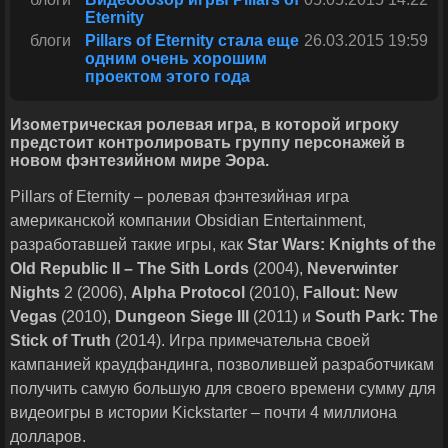
Eternity
блоги
Pillars of Eternity стала еще
26.03.2015 19:59
одним очень хорошим
проектом этого года
Изометрическая ролевая игра, в которой игроку
предстоит контролировать группу персонажей в
новом фэнтезийном мире Эора.
Pillars of Eternity – ролевая фэнтезийная игра
американской компании Obsidian Entertainment,
разработавшей такие игры, как
Star Wars: Knights of the
Old Republic II – The Sith Lords
(2004),
Neverwinter
Nights
2 (2006),
Alpha Protocol
(2010),
Fallout: New
Vegas
(2010),
Dungeon Siege III
(2011) и
South Park: The
Stick of Truth
(2014). Игра примечательна своей
кампанией краудфандинга, позволившей разработчикам
получить самую большую для своего времени сумму для
видеоигры в истории Kickstarter – почти 4 миллиона
долларов.