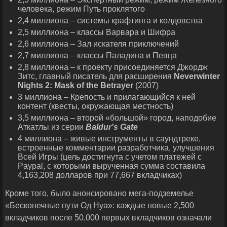
человека, режим Путь проклятого
2,4 миллиона – системы крафтинга и колдовства
2,5 миллиона – классы Варвара и Шифра
2,6 миллиона – Зал искателя приключений
2,7 миллиона – классы Паладина и Певца
2,8 миллиона – к проекту присоединяется Джордж
Зитс, главный писатель для расширения
Neverwinter
Nights
2:
Mask
of
the
Betrayer
(2007)
3 миллиона – Крепость и прилагающийся к ней
контент (квесты, окружающая местность)
3,5 миллиона – второй «большой» город, наподобие
Аткатлы из серии
Baldur
'
s
Gate
4 миллиона – живые инструменты в саундтреке,
встроенные комментарии разработчика, улучшения
Всей Игры (цель достигнута с учетом платежей с
Paypal, с которыми вырученная сумма составила
4,163,208 долларов при 77,667 вкладчиках)
Кроме того, было анонсировано мега-подземелье
«Бесконечные пути Од Нуа»: каждые новые 2,500
вкладчиков после 50,000 первых вкладчиков означали