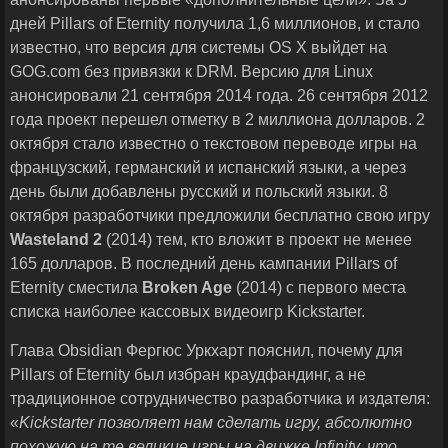
дней Pillars of Eternity получила 1,6 миллионов, и стало
известно, что версия для системы OS X выйдет на
GOG.com без привязки к DRM. Версию для Linux
анонсировали 21 сентября 2014 года. 26 сентября 2012
года проект перешел отметку в 2 миллиона долларов. 2
октября стало известно о текстовом переводе игры на
французский, германский и испанский языки, а через
день были добавлены русский и польский языки. 8
октября разработчики предложили бесплатно свою игру
Wasteland
2
(2014) тем, кто вложит в проект не менее
165 долларов. В последний день кампании Pillars of
Eternity сместила
Broken Age
(2014) с первого места
списка наиболее кассовых видеоигр Kickstarter.
Глава Obsidian Фергюс Уркхарт пояснил, почему для
Pillars of Eternity был избран краудфандинг, а не
традиционное сотрудничество разработчика и издателя:
«
Kickstarter
позволяет нам сделать игру, абсолютно
похожую на те великие игры на движке
Infinity
, что