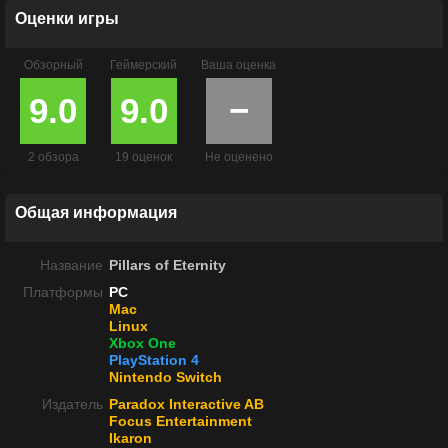
Оценки игры
Обзорный
Геймерский
Ваша оценка
9.0
9.0
−
2 обзора
19 оценок
Не оценено
Общая информация
Название
Pillars of Eternity
Платформы
PC
Mac
Linux
Xbox One
PlayStation 4
Nintendo Switch
Издатель
Paradox Interactive AB
Focus Entertainment
Ikaron