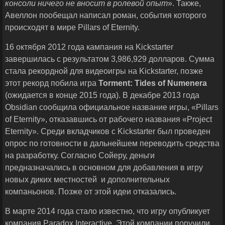
консоли ничего не вносит в ролевой опыт
». Также,
Авеллон пообещал написал роман, события которого
происходят в мире Pillars of Eternity.
16 октября 2012 года кампания на Kickstarter
завершилась с результатом 3,986,929 долларов. Сумма
стала рекордной для видеоигры на Kickstarter, позже
этот рекорд побила игра
Torment
:
Tides
of
Numenera
(ожидается в конце 2015 года). В декабре 2013 года
Obsidian сообщила официальное название игры, «Pillars
of Eternity», отказавшись от рабочего названия «Project
Eternity». Среди вкладчиков с Kickstarter был проведен
опрос по готовности в дальнейшем переводить средства
на разработку. Согласно Сойеру, деньги
предназначались в основном для добавления в игру
новых диких местностей и дополнительных
компаньонов. Позже от этой идеи отказались.
В марте 2014 года стало известно, что игру опубликует
компания Paradox Interactive. Этой компании поручили