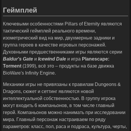
Геймплей
Ключевыми особенностями Pillars of Eternity являются
тактический геймплей реального времени,
изометрический вид на мир, двухмерные задники и
группа героев в качестве игровых персонажей.
Духовными предшественниками игры являются серии
Baldur
'
s
Gate
и
Icewind
Dale
и игра
Planescape
:
Torment
(1999), всё это – продукты на базе движка
BioWare's Infinity Engine.
Механики игры не привязаны к правилам Dungeons &
Dragons, сюжет и сеттинг являются новой
интеллектуальной собственностью. В группу игрока
могут входить 6 компаньонов, в том числе главный
герой. Компаньонов можно нанимать при исследовании
мира. Главный персонаж настраиваем по ряду
параметров: класс, пол, раса и подраса, культура, черты,