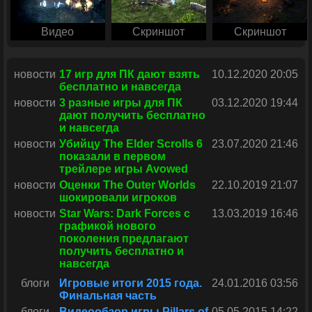
Видео
Скриншот
Скриншот
новости
17 игр для ПК дают взять
10.12.2020 20:05
бесплатно и навсегда
новости
3 разные игры для ПК
03.12.2020 19:44
дают получить бесплатно
и навсегда
новости
Убийцу The Elder Scrolls 6
23.07.2020 21:46
показали в первом
трейлере игры Avowed
новости
Оценки The Outer Worlds
22.10.2019 21:07
шокировали игроков
новости
Star Wars: Dark Forces с
13.03.2019 16:46
графикой нового
поколения предлагают
получить бесплатно и
навсегда
блоги
Игровые итоги 2015 года.
24.01.2016 03:56
Финальная часть
блоги
Видеообзор игры Pillars of
05.05.2015 14:22