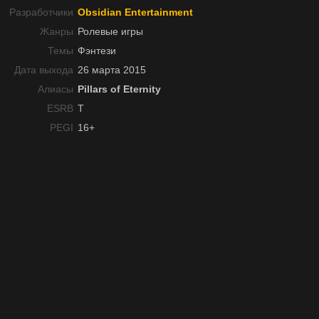
Разработчики
Obsidian Entertainment
Жанры
Ролевые игры
Темы
Фэнтези
Дата выхода
26 марта 2015
Алиасы
Pillars of Eternity
ESRB
T
PEGI
16+