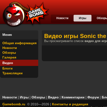
Новости
Игры
Обзор
Меню
Видео игры Sonic the
Вы просматриваете список
видео для игр
Общая информация
Новости
Обзоры
Галерея
Видео
Блоги
Трансляции
Новости
|
Игры
|
Обзоры
|
Видео
|
Комментарии
|
Форум
|
Бл
Gamebomb.ru
© 2010—2026 |
Контакты и редакция