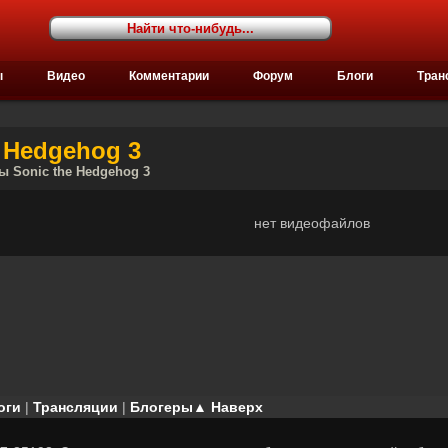
ы
Видео
Комментарии
Форум
Блоги
Тран
 Hedgehog 3
ы Sonic the Hedgehog 3
нет видеофайлов
оги
|
Трансляции
|
Блогеры
▲ Наверх