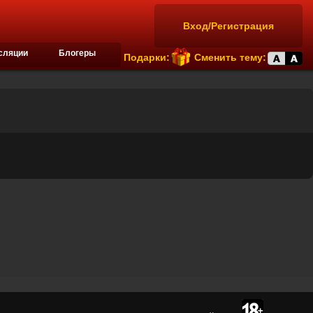
Вход/Регистрация
сляции
Блогеры
Подарки:
Сменить тему: