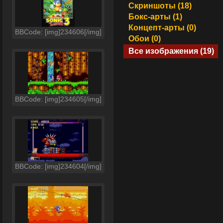
Скриншоты (18)
Бокс-арты (1)
Концепт-арты (0)
BBCode: [img]234606[/img]
Обои (0)
Все изображения (19)
BBCode: [img]234605[/img]
BBCode: [img]234604[/img]