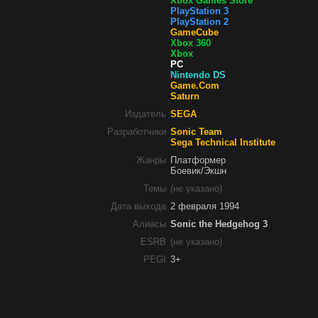
Xbox Games Store
PlayStation 3
PlayStation 2
GameCube
Xbox 360
Xbox
PC
Nintendo DS
Game.Com
Saturn
Издатель
SEGA
Разработчики
Sonic Team
Sega Technical Institute
Жанры
Платформер
Боевик/Экшн
Темы
(не указано)
Дата выхода
2 февраля 1994
Алиасы
Sonic the Hedgehog 3
ESRB
(не указано)
PEGI
3+