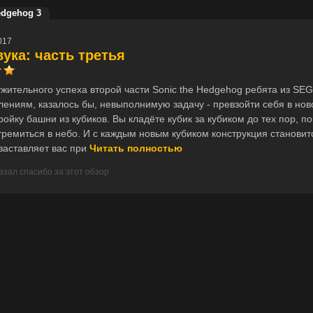
edgehog 3
017
ука: часть третья
жительного успеха второй части Sonic the Hedgehog ребята из SE
ениям, казалось бы, невыполнимую задачу - превзойти себя в нов
ройку башни из кубиков. Вы кладёте кубик за кубиком до тех пор, п
тремиться в небо. И с каждым новым кубиком конструкция становит
 заставляет вас при
Читать полностью
азал спасибо за этот обзор