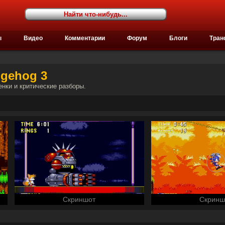
ы
Видео
Комментарии
Форум
Блоги
Тран
dgehog 3
енки и критические разборы.
Скриншот
Скринш