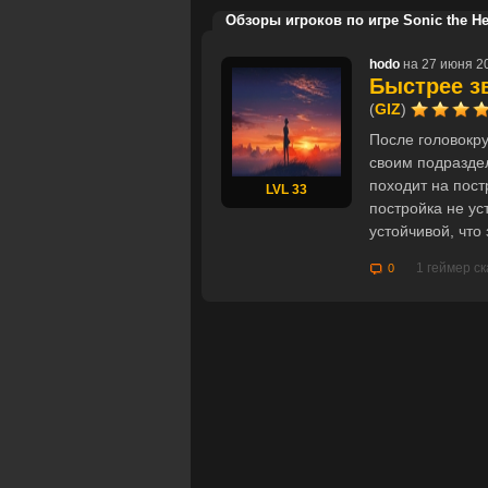
Обзоры игроков по игре Sonic the H
hodo
на 27 июня 2
Быстрее зв
(
GIZ
)
После головокру
своим подраздел
походит на пост
LVL 33
постройка не ус
устойчивой, что
1 геймер ск
0