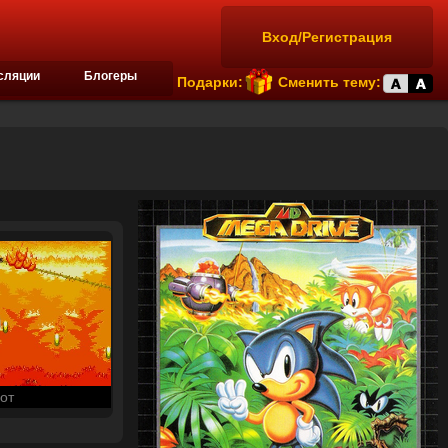
Вход/Регистрация
сляции
Блогеры
Подарки:
Сменить тему:
от