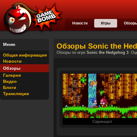
Новости
Игры
Обзор
Меню
Обзоры Sonic the He
Обзоры по игре
Sonic the Hedgehog 3
. Оц
Общая информация
Новости
Обзоры
Галерея
Видео
Блоги
Трансляции
Скриншот