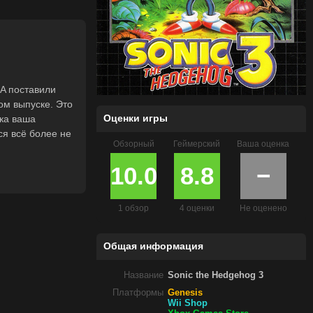
GA поставили
ом выпуске. Это
Оценки игры
ока ваша
ся всё более не
Обзорный
Геймерский
Ваша оценка
10.0
8.8
−
1 обзор
4 оценки
Не оценено
Общая информация
Название
Sonic the Hedgehog 3
Платформы
Genesis
Wii Shop