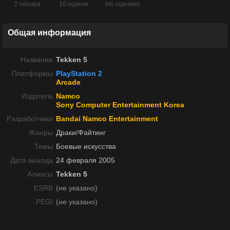
2 обзора
10 оценок
Не оценено
Общая информация
Название
Tekken 5
Платформы
PlayStation 2
Arcade
Издатель
Namco
Sony Computer Entertainment Korea
Разработчики
Bandai Namco Entertainment
Жанры
Драки/Файтинг
Темы
Боевые искусства
Дата выхода
24 февраля 2005
Алиасы
Tekken 5
ESRB
(не указано)
PEGI
(не указано)