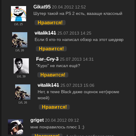
Gikat95
20.04.2012 12:52
Шутер такой на PS 2 есть, ваааще классный
Нравится!
LVL 25
vitalik141
25.07.2013 14:25
Если б кто-то написал обзор на этот шедевр
Нравится!
LVL 26
Far_Cry 3
25.07.2013 14:31
"Kypo" не писал ещё?
Нравится!
LVL 39
vitalik141
25.07.2013 15:06
Нет, в теме Black даже оценок нет(кроме
моей)
LVL 26
Нравится!
griget
20.04.2012 09:12
мне понравилось плюс 1 ;)