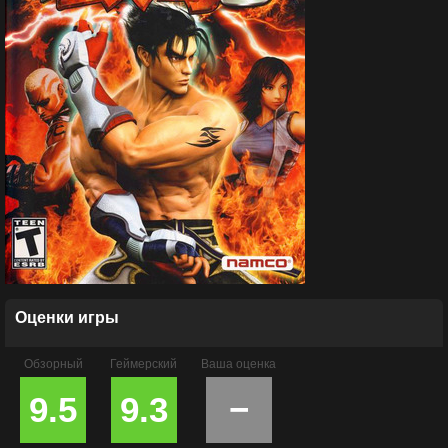
Оценки игры
Обзорный
Геймерский
Ваша оценка
9.5
9.3
−