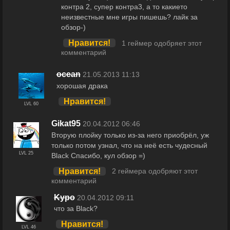
контра 2, супер контра3, а то какието
неизвестные мне игры пишешь? лайк за
обзор-)
Нравится!
1 геймер одобряет этот
комментарий
ocean
21.05.2013 11:13
хорошая драка
Нравится!
LVL 60
Gikat95
20.04.2012 06:46
Вторую плойку только из-за него приобрёл, уж
только потом узнал, что на неё есть чудесный
LVL 25
Black Спасибо, кул обзор =)
Нравится!
2 геймера одобряют этот
комментарий
Kypo
20.04.2012 09:11
что за Black?
Нравится!
LVL 46