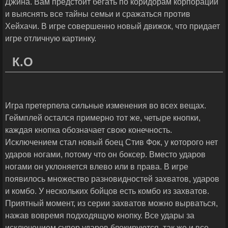
Джина. Вам предстоит бегать по коридорам корпорации
и выяснять все тайны семьи и сражаться против
Хейхачи. В игре совершенно новый движок, что придает
игре отличную картинку.
К.О
Игра претерпела сильные изменения во всех вещах.
Геймплей остался примерно тот же, четыре кнопки,
каждая кнопка обозначает свою конечность.
Исключением стал новый боец Стив Фок, у которого нет
ударов ногами, потому что он боксер. Вместо ударов
ногами он уклоняется влево или в права. В игре
появилось множество разновидностей захватов, ударов
и комбо. У нескольких бойцов есть комбо из захватов.
Приятный момент, из серии захватов можно вырваться,
нажав вовремя подходящую кнопку. Все удары за
исключением супер ударов блокируются, так же и все