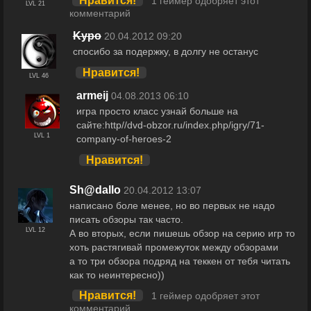
Нравится!
1 геймер одобряет этот
LVL 21
комментарий
Kypo
20.04.2012 09:20
спосибо за подержку, в долгу не останус
Нравится!
LVL 46
armeij
04.08.2013 06:10
игра просто класс узнай больше на
сайте:http//dvd-obzor.ru/index.php/igry/71-
LVL 1
company-of-heroes-2
Нравится!
Sh@dallo
20.04.2012 13:07
написано боле менее, но во первых не надо
писать обзоры так часто.
LVL 12
А во вторых, если пишешь обзор на серию игр то
хоть растягивай промежуток между обзорами
а то три обзора подряд на теккен от тебя читать
как то неинтересно))
Нравится!
1 геймер одобряет этот
комментарий