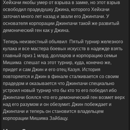
Хейхачи якобы умер от взрыва в замке, но этот взрыв
освободил прадедушку Джина, которого Хейхачи
заточил много лет назад и звали его Джинпачи. У
основателя корпорации Джинпачи такой же развитый
демонический ген как у Джина.
Теперь неизвестный объявил Пятый турнир железного
кулака и все мастера боевых искусств в надежде взять
главный приз 1 млрд. долларов и корпорацию семьи
Мишима спешат на этот турнир, куда, конечно же,
придет и сам Джин и его отец Казуя. История
повторяется и Джин в финале сталкивается со своим
прадедом и оказывается что Джинпачи специально
устроил новый турнир что бы кто то его победил ибо
Джинпачи боялся что его демонический ген возмет верх
над его разумом и он обезумит. Джин побеждает и
Джинпачи и теперь он становится владельцем
корпорации Мишима Зайбацу.