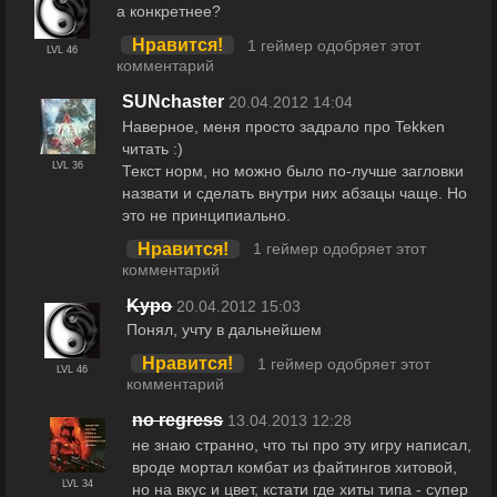
а конкретнее?
Нравится!
1 геймер одобряет этот
LVL 46
комментарий
SUNchaster
20.04.2012 14:04
Наверное, меня просто задрало про Tekken
читать :)
LVL 36
Текст норм, но можно было по-лучше загловки
назвати и сделать внутри них абзацы чаще. Но
это не принципиально.
Нравится!
1 геймер одобряет этот
комментарий
Kypo
20.04.2012 15:03
Понял, учту в дальнейшем
Нравится!
1 геймер одобряет этот
LVL 46
комментарий
no regress
13.04.2013 12:28
не знаю странно, что ты про эту игру написал,
вроде мортал комбат из файтингов хитовой,
LVL 34
но на вкус и цвет, кстати где хиты типа - супер