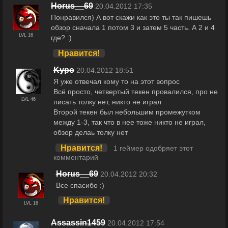
Horus__69
20.04.2012 17:35
Понравился) А вот скажи как это ты так пишешь
обзор сначала 1 потом 3 и затем 5 часть. А 2 и 4
LVL 16
где? :)
Нравится!
Kypo
20.04.2012 18:51
Я уже отвечал кому то на этот вопрос
Всё просто, четвертый текен провалился, про не
LVL 46
писать толку нет, никто не играл
Второй текен был небольшим промежутком
между 1-3, так что в нее тоже никто не играл,
обзор делаь толку нет
Нравится!
1 геймер одобряет этот
комментарий
Horus__69
20.04.2012 20:32
Все спасибо :)
Нравится!
LVL 16
Assassin1459
20.04.2012 17:54