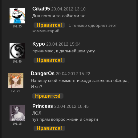
Gikat95
20.04.2012 13:10
Дык погоня за лайками же.
Нравится!
1 геймер одобряет этот
LVL 25
комментарий
Kypo
20.04.2012 15:04
принимаю, в дальнейшем учту
Нравится!
LVL 46
DangerOs
20.04.2012 15:22
Напишу свой коммент исходя заголовка обзора,
И чо?
LVL 21
Нравится!
Princess
20.04.2012 18:45
ЛОЛ
тут прям вопрос жизни и смерти
LVL 15
Нравится!