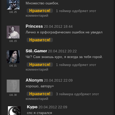
Множество ошибок.
Нравится!
1 геймер одобряет этот
LVL 25
комментарий
Princess
20.04.2012 18:44
Лично я орфографических ошибок не увидел
Нравится!
LVL 15
Stil_Gamer
20.04.2012 20:22
Чё? Сам знаешь куро, я всегда за тебя горой.
Нравится!
1 геймер одобряет этот
LVL 21
комментарий
ANonуm
20.04.2012 22:09
хорошо, автору+
Нравится!
3 геймера одобряют этот
LVL 30
комментарий
Kypo
20.04.2012 22:09
cпс я старался