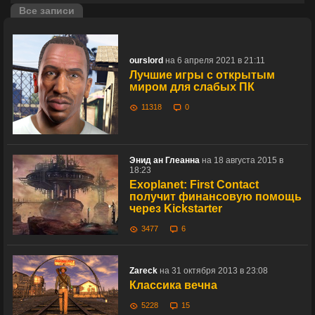
Все записи
ourslord
на 6 апреля 2021 в 21:11
Лучшие игры с открытым
миром для слабых ПК
11318
0
Энид ан Глеанна
на 18 августа 2015 в
18:23
Exoplanet: First Contact
получит финансовую помощь
через Kickstarter
3477
6
Zareck
на 31 октября 2013 в 23:08
Классика вечна
5228
15