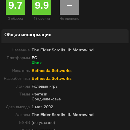
9.7
9.9
−
3 обзора
43 оценки
Не оценено
Общая информация
Название
The Elder Scrolls III: Morrowind
Платформы
PC
Xbox
Издатель
Bethesda Softworks
Разработчики
Bethesda Softworks
Жанры
Ролевые игры
Темы
Фэнтези
Средневековье
Дата выхода
1 мая 2002
Алиасы
The Elder Scrolls III: Morrowind
ESRB
(не указано)