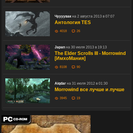
Чуууувак
на 2 августа 2013 в 07:07
Антология TES
4018
26
Japan
на 30 июля 2013 в 19:13
The Elder Scrolls III - Morrowind
[ИмхоМания]
8108
90
Aiqdar
на 31 июля 2012 в 01:30
Morrowind все лучше и лучше
3945
19