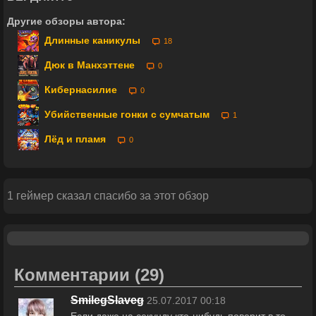
Другие обзоры автора:
Длинные каникулы
18
Дюк в Манхэттене
0
Кибернасилие
0
Убийственные гонки с сумчатым
1
Лёд и пламя
0
1 геймер сказал спасибо за этот обзор
Комментарии
(29)
SmilegSlaveg
25.07.2017 00:18