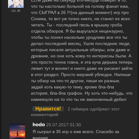
Если даже на секунду кто-нибудь поверит в то,
что ты настолько больной на голову фанат ежа,
LVL 46
что СЫГРАЛ в 26 !!!(на данный момент) игр про
Соника, то вот уж точно никто, не станет их всех
читать. Ты - последний гвозь в крышку гроба
отдела обзоров. Я бы выругался нецензурно,
чтобы ты понял насколько уродливо все что ты
делал последний месяц. Ушли последние люди,
которые писали актуальные обзоры, или даже и
древние, но они хоть кому-то интересны были. А
это просто тонна говна, и эта куча дерьма теперь
лежит тут и воняет и никто даже не рискнет зайти
в этот раздел. Просто мерзкий ублюдок. Напиши
ты обзор на что-то другое, пиши их разные,
задай хоть какую-то тему, кроме бла-бла
история, бла-бла графон. Ну хоть что-нибудь, что
намекнуло на то что ты не законченный дебил
Нравится!
2 геймера одобряют этот
комментарий
hodo
25.07.2017 01:30
Я сыграл в 35 игр о еже всего. Спасибо за
мнение.