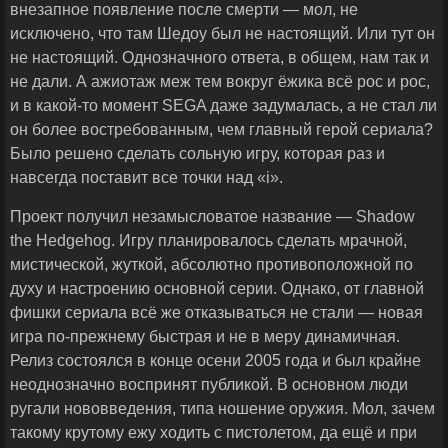
внезапное появление после смерти — мол, не
исключено, что там Шедоу был не настоящий. Или тут он
не настоящий. Однозначного ответа, в общем, нам так и
не дали. А ажиотаж меж тем вокруг ёжика всё рос и рос,
и в какой-то момент SEGA даже задумалась, а не стал ли
он более востребованным, чем главный герой сериала?
Было решено сделать сольную игру, которая раз и
навсегда поставит все точки над «i».
Проект получил незамысловатое название — Shadow
the Hedgehog. Игру планировалось сделать мрачной,
мистической, жуткой, абсолютно противоположной по
духу и настроению основной серии. Однако, от главной
фишки сериала всё же отказываться не стали — новая
игра по-прежнему быстрая и не в меру динамичная.
Релиз состоялся в конце осени 2005 года и был крайне
неоднозначно воспринят публикой. В основном люди
ругали нововведения, типа ношение оружия. Мол, зачем
такому крутому ежу ходить с пистолетом, да ещё и при