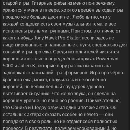
старой игры. Гитарные рифы из меню по-прежнему
хранятся у меня в плеере, хотя со времён выхода игры
прошло уже больше десяти лет. Любопытно, что у
каждой концовки есть своя музыкальная тема, и все
исполнены разными группами. При этом, в отличие от
какого-нибудь Tony Hawk Pro Skater, песни здесь не
лицензированные, а написанные с нуля, специально для
сольной игры про ежа. Среди исполнителей числятся
хорошо известные в определённых кругах Powerman
5000 и Julien-K, которые пару раз оказывались на
задворках экранизаций Трасформеров. Игра про чёрно-
красного ежа, может, получилась и не особенно
хорошей, но великолепный саундтрек здорово
вытягивает ситуацию. Что же до звука, он сделан на
хорошем уровне, но явно без рвения. Примечательно,
что Соника и Шедоу озвучил один и тот же актёр. Об
остальных актёрах сказать особенно нечего — они
попадают в свою роль, но не отдают себя полностью
процессу. В результате, получаем удобоваримый, но