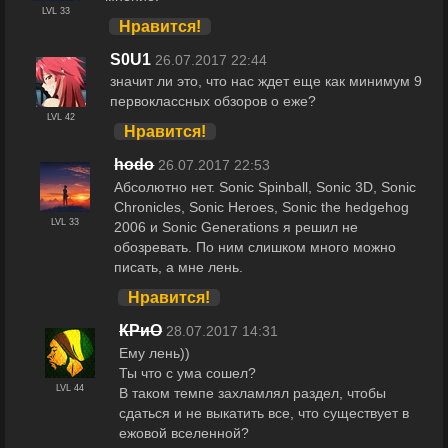
LVL 33
Нравится!
S0U1
26.07.2017 22:44
значит ли это, что нас ждет еще как минимум 9
первоклассных обзоров о еже?
LVL 42
Нравится!
hodo
26.07.2017 22:53
Абсолютно нет. Sonic Spinball, Sonic 3D, Sonic
Chronicles, Sonic Heroes, Sonic the hedgehog
LVL 33
2006 и Sonic Generations я решил не
обозревать. По ним слишком много можно
писать, а мне лень.
Нравится!
КРиО
28.07.2017 14:31
Ему лень))
Ты что с ума сошел?
LVL 44
В таком темпе захламлял раздел, чтобы
сдаться и не выкатить все, что существует в
ежовой вселенной?