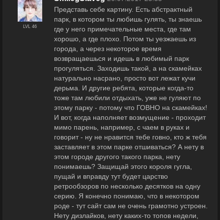
Представь себе картину. Есть абстрактный
парк, в котором ты любишь гулять, ты знаешь
LVL 46
где у него примечательные места, где там
хорошо, а где плохо. Потом ты уезжаешь из
города, а через некоторое время
возвращаешься и идешь в любимый парк
прогуляться. Заходишь такой, а на скамейках
натурально насрано, просто вот лежат кучи
дерьма. И другие ребята, которые когда-то
тоже там любили отдыхать, уже не гуляют по
этому парку - потому что ГОВНО на скамейках!
И вот, когда наполняет возмущение - проходит
мимо парень, например, с чаем в руках и
говорит - ну не нравится тебе говно, кто ж тебя
заставляет в этом парке отшиваться? А нету в
этом городе другого такого парка, нету
понимаешь? Защищай этого короля гугла,
пущай и вправду тут будет царство
ретрообзоров по несколько десятков на одну
серию. Я конечно понимаю, что в некотором
роде - тут сайт сам не очень грамотно устроен.
Нету дизлайков, нету каких-то топов недели,