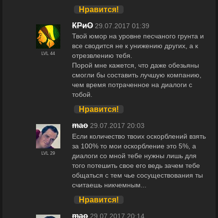
Нравится!
КРиО
29.07.2017 01:39
Твой юмор на уровне песчаного грунта и
все сводится не к унижению других, а к
LVL 44
отрезвлению тебя.
Порой мне кажется, что даже обезьяны
смогли бы составить лучшую компанию,
чем время потраченное на диалоги с
тобой.
Нравится!
maо
29.07.2017 20:03
Если количество твоих оскорблений взять
за 100% то мои оскорбление это 5%, а
LVL 29
диалоги со мной тебе нужны лишь для
того потешить свое его ведь зачем тебе
общаться с тем чье сосуществования ты
считаешь никчемным...
Нравится!
maо
29.07.2017 20:14