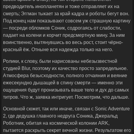
предводитель инопланетян и тоже отправляет их на
смерть; Эггман тыкает за край кадра и роботы бегут вон.
Под конец нам показывают совсем уж страшную картину
— посреди обломков Соник, содрогаясь от слабости,
падает на колени и корчит предсмертную мину. За ним
воинственно, вытянувшись во весь рост, стоит чёрно-
красный ёж. Отныне вся надежда только на него.
Ролики, к слову, были нарисованы небезызвестной
студией Blur, поэтому их качество просто запредельное.
Атмосфера безысходности, полного отчаяния и веяние
ежесекундно дышащей в спину смерти — именно эти
ощущения будут пронизывать ваше тело и дух до самых
титров. Что ж, заявка интригует. Посмотрим, что дальше.
Основной сюжет, так или иначе, связан с Sonic Adventure
2, где дедушка главного недруга Соника, Джеральд
Роботник, обитая на космической колонии ARK,
пытается раскрыть секрет вечной жизни. Результатом его