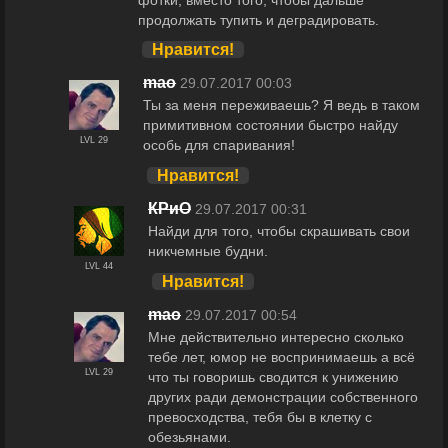
продолжать тупить и деградировать.
Нравится!
maо
29.07.2017 00:03
Ты за меня переживаешь? Я ведь в таком
примитивном состоянии быстро найду
LVL 29
особь для спаривания!
Нравится!
КРиО
29.07.2017 00:31
Найди для того, чтобы скрашивать свои
никчемные будни.
LVL 44
Нравится!
maо
29.07.2017 00:54
Мне действительно интересно сколько
тебе лет, юмор не воспринимаешь а всё
LVL 29
что ты говоришь сводится к унижению
других ради демонстрации собственного
превосходства, тебя бы в клетку с
обезьянами.