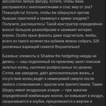
абсолютно любую фигуру. Хотите, чтобы ёжик
расправился с инопланетянами и спас мир от зла?
Пожалуйста! Хотите, чтобы ёж обернулся против
бывших приятелей и примкнул к армии злодеев?
Получите, распишитесь! Такой конструктор определённо
вносит большое разнообразие и занимает интерес
игрока. Особо ярые фанаты даже подсчитали, якобы,
всего из такого количества кубиков можно собрать 326
различных вариаций сюжета! Внушительно!
Базовые элементы в Shadow the hedgehog никуда не
делись — наш подопечный по-прежнему занят поиском
золотых колец, хаотично разбросанных по уровню.
Сотня, как заведено, даёт дополнительную жизнь, а
отсутствие колец ведёт к неминуемой смерти после
любого столкновения с врагом или препятствием. Также
Шедоу имеет воздушную атакую — при зажатии
определённой комбинации кнопок, он взмывает в воздух,
сворачивается в клубок, прицеливается к жертве и