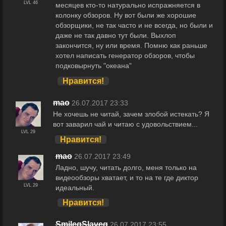
LVL 46
месяцев кто-то натурально испражняется в
колонку обзоров. Ну вот были же хорошие
обзорщики, не так часто и не всегда, но были и
даже не так давно тут были. Выхлоп
закончится, ну или время. Помню как раньше
хотел написать генератор обзоров, чтобы
подковырнуть "океана"
Нравится!
maо
26.07.2017 23:33
Не хочешь не читай, зачем злобой истекать? Я
вот заварил чай и читаю с удовольствием...
LVL 29
Нравится!
maо
26.07.2017 23:49
Ладно, шучу, читать долго, меня только на
видеообзоры хватает, и то на те где диктор
LVL 29
идеальный.
Нравится!
SmilegSlaveg
26.07.2017 23:55