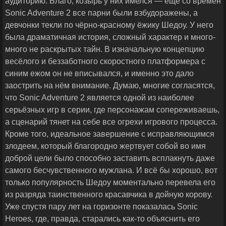
аудиторию. Благо, козырь у них имелся — ещё со времён
Sonic Adventure 2 все парни были взбудоражены, а
девчонки текли по чёрно-красному ёжику Шедоу. У него
была драматичная история, сложный характер и много-
много не раскрытых тайн. В изначальную концепцию
весёлого и беззаботного скоростного платформера с
синим ежом он не вписывался, и именно это дало
заострить на нём внимание. Думаю, многие согласятся,
что Sonic Adventure 2 является одной из наиболее
серьёзных игр в серии, где персонажам сопереживаешь,
а сценарий тянет на себе все огрехи игрового процесса.
Кроме того, идеальное завершение с исправляющимся
злодеем, который благородно жертвует собой во имя
доброй цели было способно заставить всплакнуть даже
самого бесчувственного мужлана. И всё бы хорошо, вот
только популярность Шедоу моментально перевела его
из разряда таинственного красавчика в дойную корову.
Уже спустя пару лет на горизонте показалась Sonic
Heroes, где, правда, старались как-то объяснить его