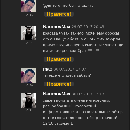
*для того что-бы потешить
Нравится!
LVL 29
NaumovMax
29.07.2017 20:49
красава чувак так его! мочи ему обоссы
его он ваще обезяна с ноги ему закуряч
LVL 31
прямо в курило пусть смертные знают где
им место респект брат!!!!!!!!!!!!
Нравится!
maо
30.07.2017 17:07
ты ещё что здесь забыл?
Нравится!
LVL 29
NaumovMax
30.07.2017 17:13
зашел почитать очень интересный,
разнообразный, колоритный,
LVL 31
информативный и познавательный обзор
от пользователя hodo. обзор отличный
12/10 ставл.ю!1