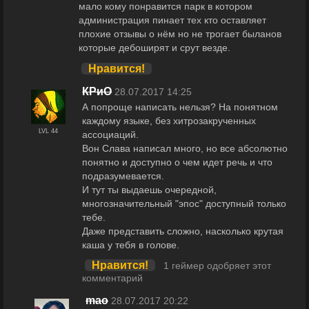
мало кому понравится парк в котором
администрация пинает тех кто оставляет
плохие отзывы о нём но не трогает быланов
которые дебоширят и срут везде.
Нравится!
КРиО
28.07.2017 14:25
А попроще написать нельзя? На понятном
каждому языке, без хитрозакрученных
LVL 44
ассоциаций.
Вон Слава написал много, но все абсолютно
понятно и доступно о чем идет речь и что
подразумевается.
И тут ты выдаешь очередной,
многозначительный "эпос" доступный только
тебе.
Даже представить сложно, насколько крутая
каша у тебя в голове.
Нравится!
1 геймер одобряет этот
комментарий
maо
28.07.2017 20:22