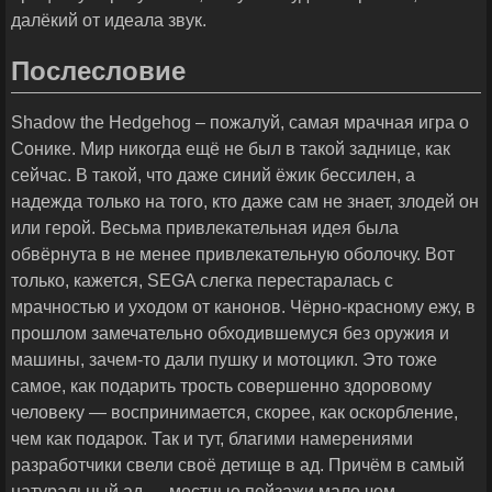
далёкий от идеала звук.
Послесловие
Shadow the Hedgehog – пожалуй, самая мрачная игра о
Сонике. Мир никогда ещё не был в такой заднице, как
сейчас. В такой, что даже синий ёжик бессилен, а
надежда только на того, кто даже сам не знает, злодей он
или герой. Весьма привлекательная идея была
обвёрнута в не менее привлекательную оболочку. Вот
только, кажется, SEGA слегка перестаралась с
мрачностью и уходом от канонов. Чёрно-красному ежу, в
прошлом замечательно обходившемуся без оружия и
машины, зачем-то дали пушку и мотоцикл. Это тоже
самое, как подарить трость совершенно здоровому
человеку — воспринимается, скорее, как оскорбление,
чем как подарок. Так и тут, благими намерениями
разработчики свели своё детище в ад. Причём в самый
натуральный ад — местные пейзажи мало чем