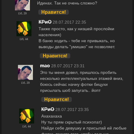
Идинах. Так не очень сложно?
Нравится!
LVL 29
КРиО
28.07.2017 22:35
Также просто, как у низшей прослойки
населения)
LVL 44
В баню ходить - тебе не привыкать, но
выводы делать "умишко" не позволяет.
Нравится!
maо
28.07.2017 23:31
Это ты меня довел, пришлось пробить
несколько интеллектуальных этажей вниз,
LVL 29
боюсь сейчас начну фотки бицухи
присылать шоб запугать.. йопт
Нравится!
КРиО
28.07.2017 23:35
Ахахахаха
Ну ты прям скрытый психопат)
LVL 44
Найди себе девушку и присылай ей любые
фотки, вместо того, чтобы дальше