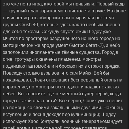
это уже не та игра, к которой мы привыкли. Первый кадр
— крупный план заряжаемого пистолета в руке. На фоне
начинает играть обворожительно-мрачная рок-тема
группы Crush 40, которые здесь как-то необыкновенно
для себя тяжелы. Секунду спустя ёжик Шедоу уже
мчится по просторам разрушенного ночного города на
мотоцикле (он же вроде умеет быстро бегать?), а небо
заполонили инопланетные тёмные существа. Город в
огне, тротуары охвачены пламенем, монстры
поднимают автомобили и бросают их в страж порядка.
Повсюду столько взрывов, что сам Майкл Бей бы
позавидовал. Люди открывают беспрерывный огонь на
поражение, но монстры всё падают и падают с адских
небес. Вы спросите, где же местный супер герой, когда
город в такой опасности? Всё верно, Соник уже спешит
на помощь со своими закадычными друзьями. Наконец,
вступление и песня доходят до кульминации; Шедоу
использует Хаос Контроль; военный генерал командует
своей армии в атаку; на той стороне появляется