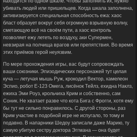
находится по одной шкале. Чтобы заполнить их, нужно
убивать людей или пришельцев. Когда шкала заполнена,
активизируется специальная способность ежа: хаос
бласт образует вокруг себя огромную взрывную волну,
сметающую всё на своём пути, а хаос контроль
позволяет ежу лететь по воздуху, аки Супермен,
невзирая на полчища врагов или препятствия. Во время
этих приёмов герой неуязвим.
По мере прохождения игры, вас будут сопровождать
ваши союзники. Эпизодических персонажей тут целая
куча — летучая мышь Руж, крокодил Вектор, хамелеон
Эспио, робот Е-123 Омега, лисёнок Тейлз, ехидна Наклз,
ежиха Эми Роуз, крольчиха Крим и собственно, сам
Соник. Не хватает разве что кота Бига с Фрогги, хотя ему
бы тут не сильно понравилось. С другой стороны, раз
Крим участие в подобной игре не испугало, то тому и
подавно. В напарники Шедоу записали даже Марию, ту
самую убитую сестру доктора Эггмана — она будет