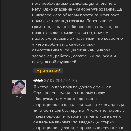
нету необходимых разделов, да много чего
нету. Одно спасение - саморегулирование. Да
и интерес к его обзорам просто зашкаливает,
прям ажиотаж под каждым. Парень пишет
грамотно, вполне себе последовательно, но
пишет унылое тоскливое говно, причем
настолько огромными партиями, что возможно
у него проблемы с самокритикой,
самосознанием, социализацией, учебой,
здоровьем, работой, словесным поносом и
сексуальной функцией...
Нравится!
maо
27.07.2017 01:25
Я историю про парк по-другому слышал...
Один парень гуляя по старому парку
LVL 29
обнаружил там много однотипных
аттракционов и начал злиться на их владельца
типа мол парк был другим! А какой-то парень с
чаем подходит и говорит: ты не злись на него,
он ведь не виноват что владельцы старых
аттракционов уехали, и правильно сделали т.к