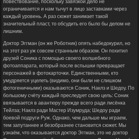
повествование, поскольку завязкой дело не
ограничивается и нам тычут в лицо заставками через
каждый уровень. А раз сюжет занимает такой
значительный пласт, то обсудить его было бы делом не
лишним.
Доктор Эггман (он же Роботник) опять набедокурил, но
на этот раз уж совсем странным образом. Он похитил
друзей Соника с помощью своего волшебного
фотоаппарата, который после вспышки превращает
персонажей в фотокарточки. Единственными, кто
умудряется уцелеть (видимо, они были не слишком
фотогеничными) оказываются Соник, Наклз и Шедоу. По
большому счёту каждый преследует свою цель: Соник
ввязывается в авантюру прежде всего ради лисёнка
Тейлза; Наклз ради Мастер Изумруда; Шедоу ради
боевой подруги Руж. Однако, чем дальше мы играем,
тем запутаннее и безобразнее становится сюжет. Мы
узнаём, что оказывается доктор Эггман, это не доктор