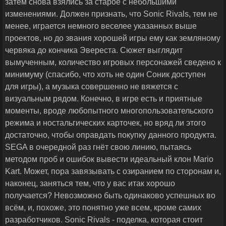
затем снова взялись за старое с небольшими
изменениями. Должен признать, что Sonic Rivals, тем не
менее, играется немного веселее указанных выше
проектов, но до звания хорошей игры ему как земляному
червяка до кончика Эвереста. Сюжет выглядит
вымученным, количество игровых персонажей сведено к
минимуму (спасибо, что хоть не один Соник доступен
для игры), а музыка совершенно не вяжется с
визуальным рядом. Конечно, в игре есть и приятные
моменты, вроде любопытного многопользовательского
режима и ностальгических карточек, но вряд ли этого
достаточно, чтобы оправдать покупку данного продукта.
SEGA в очередной раз гнёт свою линию, пытаясь
методом проб и ошибок вывести идеальный клон Mario
Kart. Может, пора завязывать с озиранием по сторонам и,
наконец, заняться тем, что у вас итак хорошо
получается? Невозможно быть одинаково успешных во
всём, и, похоже, это понятно уже всем, кроме самих
разработчиков. Sonic Rivals - поделка, которая стоит