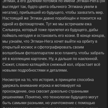
Эггман, а его далёкий потомок по имени Эггман-Нега (он
выглядит так, будто цвета обычного Эггмана увели в
негатив), прибывший из будущего, чтобы захватить мир.
Настоящий же Эггман давно порабощён и покоится на
одной из фотокарточек. Тут же мы встречаем ежа
Сильвера, который тоже прилетел из будущего, дабы
поймать негодяя и остановить его козни. В конце концов,
мы узнаём, что Эггман-Нега хочет выйти на орбиту в
открытый космос и сфотографировать своим
волшебным фотоаппаратом всю планету, чтобы забрать
её в коллекцию карточек. Ну, а дальше по наклонной.
Сюжет, словно катящийся снежный кол, обрастает всё
новыми подробностями и деталями.
Несмотря на то, что история, в принципе способна
удержать внимание игрока и мотивирует на
прохождение, она сквозит довольно странными
решениями. Понятно, что технологии будущего могут
быть самыми разными, но уничтожение с помощью