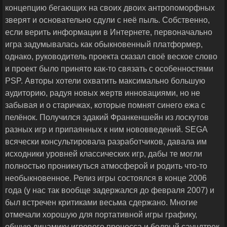
концепцию бегающих на своих двоих антропоморфных
зверят и основательно сдули с неё пыль. Собственно,
если верить информации в Интернете, первоначально
игра задумывалась как обыкновенный платформер,
однако, руководитель проекта сказал своё веское слово
и проект было принято как-то связать с особенностями
PSP. Авторы хотели охватить максимально большую
аудиторию, радуя новых жертв инновациями, но не
забывая и о старичках, которые помнят синего ежа с
пелёнок. Получился эдакий Франкеншейн из лоскутов
разных игр и припаянных к ним нововведений. SEGA
всячески консультировала разработчиков, давала им
исходники уровней классических игр, дабы те могли
полностью проникнуться атмосферой и родить что-то
необыкновенное. Релиз игры состоялся в конце 2006
года (у нас так вообще задержался до февраля 2007) и
был встречен критиками весьма сдержано. Многие
отмечали хорошую для портативной игры графику,
общую динамику игрового процесса и бодрый саундтрек,