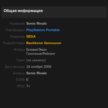
Общая информация
Название
Sonic Rivals
Платформы
PlayStation Portable
Издатель
SEGA
Разработчики
Backbone Vancouver
Жанры
Боевик/Экшн
Гоночные/Рейсинг
Темы
(не указано)
Дата выхода
16 ноября 2006
Алиасы
Sonic Rivals
ESRB
E
PEGI
7+