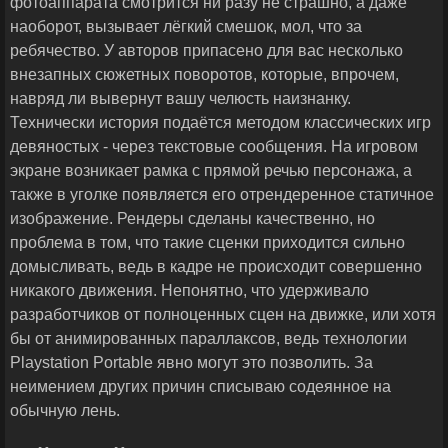
фотоаппарата смотрится ни разу не страшно, а даже
наоборот, вызывает лёгкий смешок, мол, что за
ребячество. У авторов припасено для вас несколько
внезапных сюжетных поворотов, которые, впрочем,
навряд ли вывернут вашу челюсть наизнанку.
Технически история подаётся методом классических игр
девяностых - через текстовые сообщения. На игровом
экране возникает рамка с прямой речью персонажа, а
также в уголке появляется его отрендеренное статичное
изображение. Рендеры сделаны качественно, но
проблема в том, что такие сценки приходится сильно
домысливать, ведь в кадре не происходит совершенно
никакого движения. Непонятно, что удерживало
разработчиков от полноценных сцен на движке, или хотя
бы от анимированных параллаксов, ведь технологии
Playstation Portable явно могут это позволить. За
неимением других причин списываю содеянное на
обычную лень.