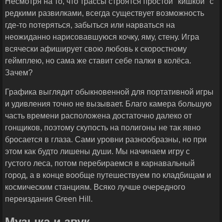
Несмотря на то, что трассы строятся простой "кишкой" с
редкими развилками, всегда существует возможность
где-то потеряться, забыться или нарваться на
неожиданно нарисовавшуюся кочку, яму, стену. Игра
всячески афиширует свою любовь к скоростному
геймплею, но сама же ставит себе палки в колёса.
Зачем?
Графика выглядит обыкновенной для портативной игры
и удивления точно не вызывает. Благо камера большую
часть времени расположена достаточно далеко от
гонщиков, поэтому скупость на полигоны не так явно
бросается в глаза. Сами уровни разнообразны, но при
этом как будто лишены души. Мы начинаем игру с
густого леса, потом перебираемся в карнавальный
город, а в конце вообще путешествуем по кладбищам и
космическим станциям. Всяко лучше очередного
переиздания Green Hill.
Музыка и звук