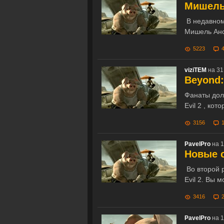
Мишель 
В недавном
Мишель Ансе
5223
viziTEM
на 31
Beyond:
Фанаты дол
Evil 2 , ко
3156
PavelPro
на 1
Новые с
Во второй 
Evil 2. Вы 
3416
PavelPro
на 1