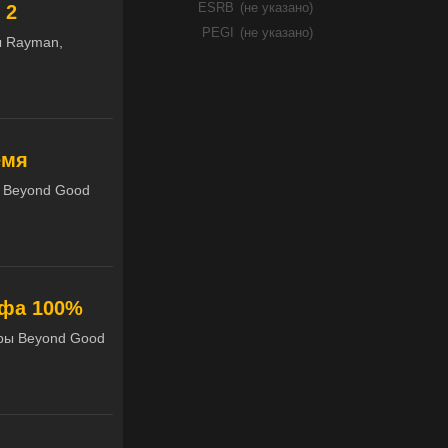
 2
ESRB
(не указано)
PEGI
(не указано)
ы Rayman,
емя
ы Beyond Good
нфа 100%
гры Beyond Good