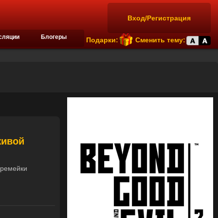
Вход/Регистрация
сляции
Блогеры
Подарки:
Сменить тему:
живой
 ремейки