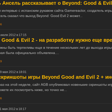
Ансель рассказывает о Beyond: Good & Evil
 интервью с испанским рукавом сайта Gamereactor, создатель игр
ль сказал что выход Beyond: Good Evil 2 может...
46
 июля 2012 в 17:15
 Good & Evil 2 - на разработку нужно еще вр
жны быть терпеливы еще в течение нескольких лет до выхода игр
торая была официально объявлена....
19
9 мая 2012 в 18:01
криншоты игры Beyond Good and Evil 2 + и
раз на этой неделе, сайт AGB опубликовал новенькие скриншоты и
можете их посмотреть ниже, но точно не...
26
1 мая 2012 в 18:17