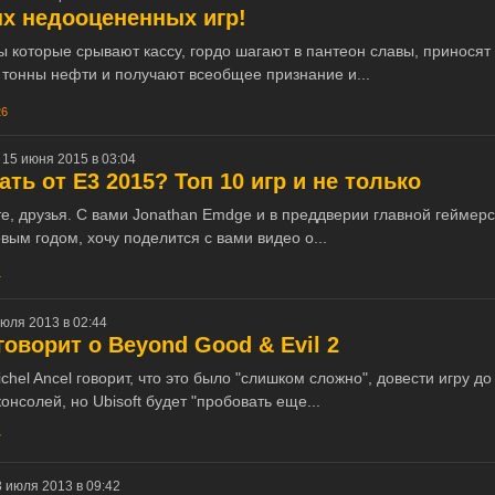
х недооцененных игр!
 которые срывают кассу, гордо шагают в пантеон славы, приносят
 тонны нефти и получают всеобщее признание и...
26
 15 июня 2015 в 03:04
ать от E3 2015? Топ 10 игр и не только
е, друзья. С вами Jonathan Emdge и в преддверии главной геймерс
овым годом, хочу поделится с вами видео о...
4
юля 2013 в 02:44
 говорит о Beyond Good & Evil 2
chel Ancel говорит, что это было "слишком сложно", довести игру д
онсолей, но Ubisoft будет "пробовать еще...
7
 июля 2013 в 09:42