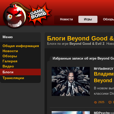
Новости
Игры
Обзор
Меню
Блоги Beyond Good & 
Блоги по игре
Beyond Good & Evil 2
. Нов
Общая информация
Новости
Обзоры
Избранные записи об игре Beyond Go
Галерея
Видео
MrVladimirLV
Блоги
Владими
Трансляции
Beyond 
В новом вы
классики Di
2925
MDPsycho
на