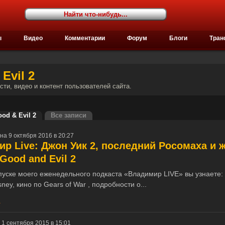
ы
Видео
Комментарии
Форум
Блоги
Тран
Evil 2
ости, видео и контент пользователей сайта.
od & Evil 2
Все записи
на 9 октября 2016 в 20:27
р Live: Джон Уик 2, последний Росомаха и 
Good and Evil 2
пуске моего еженедельного подкаста «Владимир LIVE» вы узнаете:
sney, кино по Gears of War , подробности о...
1
 1 сентября 2015 в 15:01