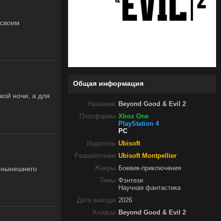
 своим
Общая информация
кой ночи, а для
Название
Beyond Good & Evil 2
Платформы
Xbox One
PlayStation 4
PC
Издатель
Ubisoft
Разработчики
Ubisoft Montpellier
о нынешнего
Жанры
Боевик-приключения
Темы
Фэнтези
Научная фантастика
Дата выхода
2026
Алиасы
Beyond Good & Evil 2