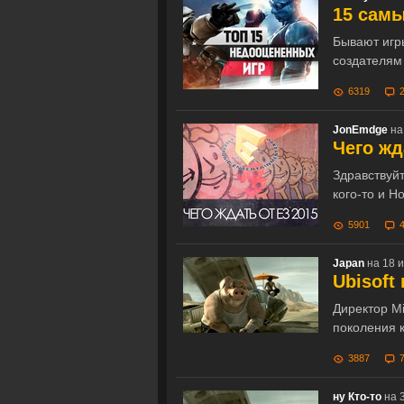
15 самы
Бывают игры
создателям
6319
JonEmdge
на
Чего жд
Здравствуйт
кого-то и Н
5901
Japan
на 18 и
Ubisoft
Директор Mi
поколения к
3887
ну Кто-то
на 3