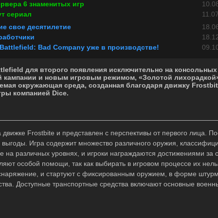
рвера 6 знаменитых игр
10.0
мут сериал
11.0
е свое десятилетие
18.0
работчики
18.1
attlefield: Bad Company уже в производстве!
09.1
lefield для второго появления исключительно на консольных
 кампании и новым игровым режимом, «Золотой лихорадкой»
мая окружающая среда, созданная благодаря движку Frostbit
ры компанией Dice.
движке Frostbite и представлен с перспективы от первого лица. П
 выгоды. Игра содержит множество различного оружия, классифици
е на различных уровнях, и игроки награждаются достижениями за с
яют особой помощи, так как выбирать в игровом процессе их нельз
 снаряжение, и стартуют с фиксированным оружием, в форме штур
дства. Доступные транспортные средства включают основные воен