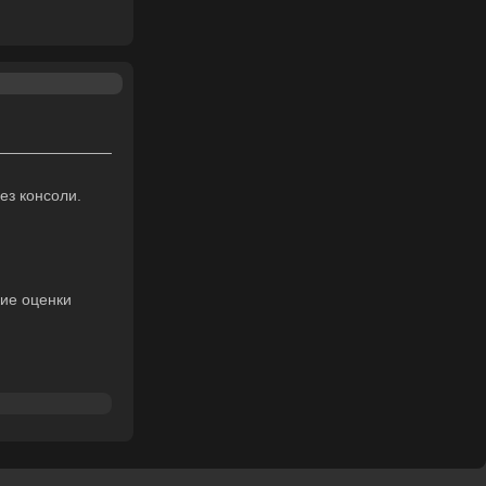
без консоли.
кие оценки