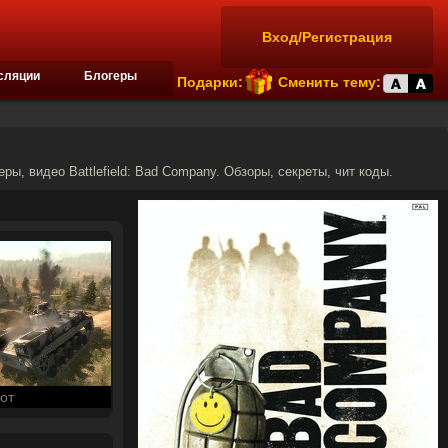
Вход/Регистрация
сляции
Блогеры
Подарки:
Сменить тему:
еры, видео Battlefield: Bad Company. Обзоры, секреты, чит коды.
от