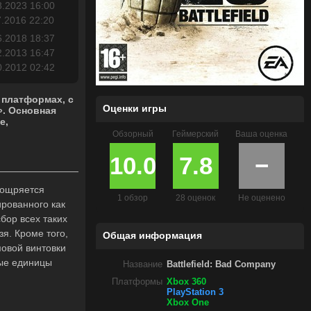
8.2023 16:00
7.2016 22:20
6.2018 18:37
2.2013 16:47
0.2012 02:42
 платформах, с
Оценки игры
. Основная
e,
Обзорный
Геймерский
Ваша оценка
10.0
7.8
−
оощряется
1 обзор
28 оценок
Не оценено
рованного как
бор всех таких
я. Кроме того,
Общая информация
мовой винтовки
ные единицы
Название
Battlefield: Bad Company
Платформы
Xbox 360
PlayStation 3
Xbox One