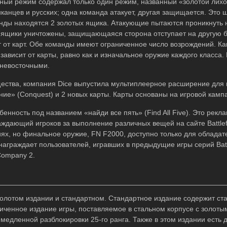
ый режим содержал только один режим, названный «золотой лихо
канцев и русских; одна команда атакует, другая защищается. Это 
ды находятся 2 золотых ящика. Атакующие пытаются проникнуть 
а ящики уничтожены, защищающаяся сторона отступает на другую б
ит от карт. Обе команды имеют ограниченное число возрождений. К
 зависит от карты, равно как и изначальное оружие каждого класса.
жневосточными.
ества, компания Dice выпустила мультиплеерное расширение для 
ие» (Conquest) и 2 новых карты. Карты основаны на игровой камп
енность под названием «найди все пять» (Find All Five). Это рекл
ждающий игроков за выполнение различных вещей на сайте Battlefi
ях, но финальное оружие, FN F2000, доступно только для обладат
а награждает пользователей, игравших в предыдущие игры серий Batt
 Company 2.
Золотом издании и стандартном. Стандартное издание содержит ст
ниченное издание игры, поставляемое в стальном корпусе с золоты
едленной разблокировки 25-го ранга. Также в этом издании есть д