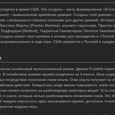
солдатах в армии США. Эти солдаты – часть формирования «B-Co
ния) – вымышленная армейская дивизия. Солдаты этой дивизии –
ния, считающиеся слишком опасными для других дивизий. История
естона Марлоу (Preston Marlowe), игрового персонажа. Престон в
 Редфордом (Redford), Терренсом Свитвотером (Terrence Sweetwa
и солдаты имеют свои причины и мотивы для нахождения в «Плохой
аскрывающимися в ходе игры. США сражается с Россией и нуждае
м
лассах онлайновый мультиплеерный режим. Движок Frostbite перен
. В онлайновом режиме оружия разделены на 4 класса. Игра соде
мых посредством получения очков опыта. Очки опыта получают за 
лайновые действия. Каждый раз, когда звание повышается, игрок по
о очко можно потратить на разблокировку некоторых вещей. Есть с
-го ранга, которые нельзя разблокировать вложением очков. Это A
 У каждого класса есть одно эксклюзивное оружие, доступное толь
 золотом издании игры.