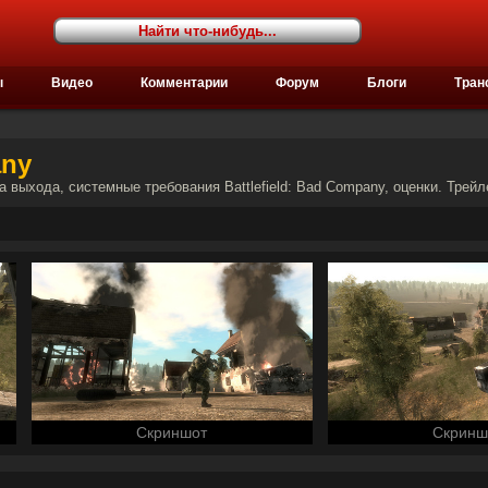
ы
Видео
Комментарии
Форум
Блоги
Тран
any
та выхода, системные требования Battlefield: Bad Company, оценки. Трейл
Скриншот
Скринш