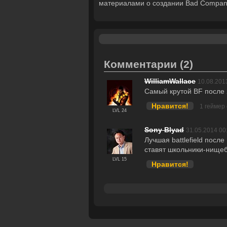
материалами о создании Bad Compan
Комментарии
(2)
WilliamWallace
10.08.201
Самый крутой BF после 2
Нравится!
1 геймер
LVL 24
Sony Blyad
31.05.2014 00
Лучшая battlefield посл
ставят школьники-нищеб
LVL 15
Нравится!