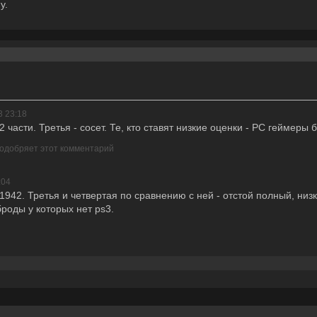
y.
3 23:18
 части. Третья - сосет. Те, кто ставят низкие оценки - PC геймеры 
 одобряет этот комментарий
:04
е 1942. Третья и четвертая по сравнению с ней - отстой полный, низ
роды у которых нет ps3.