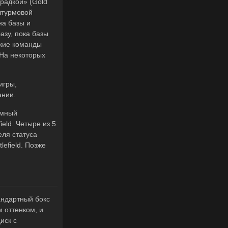
радкой» (Gold
штурмовой
на базы и
азу, пока базы
акие команды
 На некоторых
игры,
ании.
амный
eld. Четыре из 5
еля статуса
lefield. Позже
андартный бокс
м оттенком, и
иск с