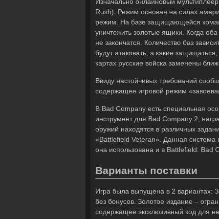
Изначально онлайновый мультиплеерн
Rush). Режим основан на силах амери
режим. На базе защищающейся коман
уничтожить золотые ящики. Когда об
не закончатся. Количество баз завис
будут атаковать, а какие защищаться,
картах русские войска заменены бли
Ввиду настойчивых требований сообщ
содержащее игровой режим «завоеван
В Bad Company есть специальная особ
инструмент для Bad Company 2, награ
оружий находятся в различных задани
«Battlefield Veteran». Данная систем
она использована и в Battlefield: Bad
Варианты поставки
Игра была выпущена в 2 вариантах: 
без бонусов. Золотое издание – огра
содержащее эксклюзивный код для нем