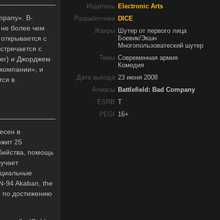
Издатель
Electronic Arts
mpany». B-
Разработчики
DICE
 не более чем
Жанры
Шутер от первого лица
 открывается с
Боевик/Экшн
Многопользоватеский шутер
стречается с
Темы
Современная армия
ter) и Джорджем
Комедия
 компании», и
Дата выхода
23 июня 2008
тся в
Алиасы
Battlefield: Bad Company
ESRB
T
PEGI
16+
есен в
ржит 25
убийства, помощь
лучает
пециальные
N-94 Akaban, the
ко по достижению