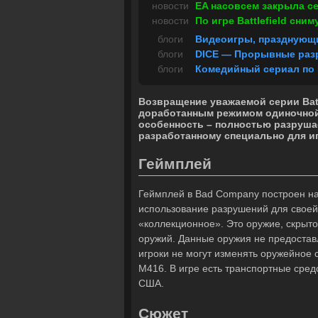
новости
EA насовсем закрыла се
новости
По игре Battlefield сни
блоги
Видеоигры, празднующи
блоги
DICE — Прорывные раз
блоги
Комедийный сериал по B
Возвращение уважаемой серии Batt
доработанным режимом одиночной
особенность – полностью разрушае
разработанному специально для иг
Геймплей
Геймплей в Bad Company построен на 
использование разрушений для своей
«коллекционное». Это оружие, скрыто
оружий. Данные оружия не предоставл
игроки не могут изменять оружейное
M416. В игре есть транспортные сре
США.
Сюжет