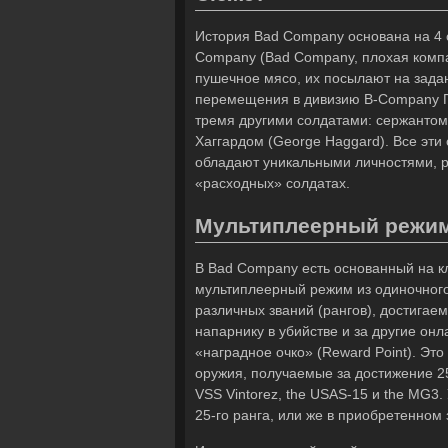
История Bad Company основана на 4 
Company (Bad Company, плохая компа
пушечное мясо, их посылают на зада
перемещения в дивизию B-Company Пр
тремя другими солдатами: сержантом
Хаггардом (George Haggard). Все эт
обладают уникальными личностями, р
«расходных» солдатах.
Мультиплеерный режи
В Bad Company есть основанный на к
мультиплеерный режим из одиночного
различных званий (рангов), достигае
напарнику в убийстве и за другие он
«наградное очко» (Reward Point). Эт
оружия, получаемые за достижение 25
VSS Vintorez, the USAS-15 и the MG3.
25-го ранга, или же в приобретенном