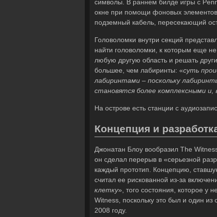
символы. В раннем билде игры с Pen
окне при помощи фоновых элементов, 
подземный кабель, пересекающий ос
Головоломки внутри секций представ
найти головоломки, к которым еще не
любую другую область и решать други
большее, чем лабиринты: «
суть прои
лабиринтами – поскольку лабиринты
становятся более комплексными и, 
На острове есть станции с аудиоза
Концепция и разработк
Джонатан Блоу вообразил The Witnes
он сделал перерыв в «серьезной разр
каждый прототип. Концепцию, ставшую
считал ее рискованной из-за включен
клетку
», того состояния, которое у 
Witness, поскольку это был и один и
2008 году.