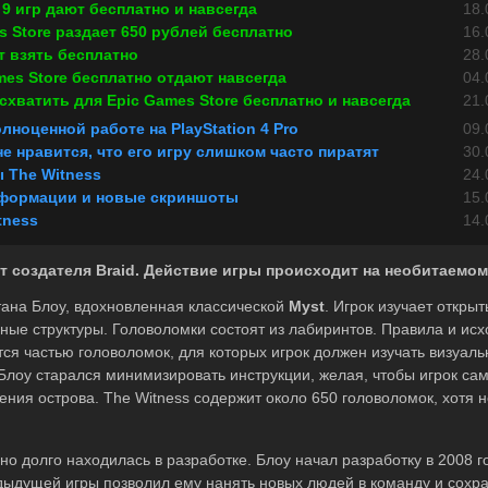
 9 игр дают бесплатно и навсегда
18.
 Store раздает 650 рублей бесплатно
16.
т взять бесплатно
28.
mes Store бесплатно отдают навсегда
04.
хватить для Epic Games Store бесплатно и навсегда
21.
олноценной работе на PlayStation 4 Pro
09.
е нравится, что его игру слишком часто пиратят
30.
 The Witness
24.
информации и новые скриншоты
15.
tness
14.
 создателя Braid. Действие игры происходит на необитаемом
тана Блоу, вдохновленная классической
Myst
. Игрок изучает откры
ные структуры. Головоломки состоят из лабиринтов. Правила и ис
ся частью головоломок, для которых игрок должен изучать визуаль
Блоу старался минимизировать инструкции, желая, чтобы игрок са
ения острова. The Witness содержит около 650 головоломок, хотя н
но долго находилась в разработке. Блоу начал разработку в 2008 г
дыдущей игры позволил ему нанять новых людей в команду и сохра