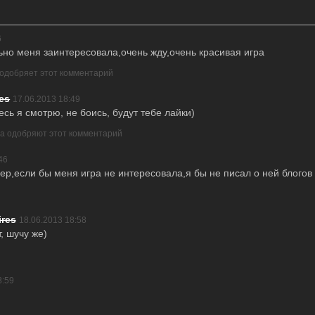
6
льно меня заинтересовала,очень жду,очень красивая игра
 одобряет этот комментарий
es
17.06.2013 18:49
есь я смотрю, не боись, будут тебе лайки)
ра одобряют этот комментарий
46
ер,если бы меня игра не интересовала,я бы не писал о ней блогов
res
18.06.2013 18:58
, шучу же)
8:59