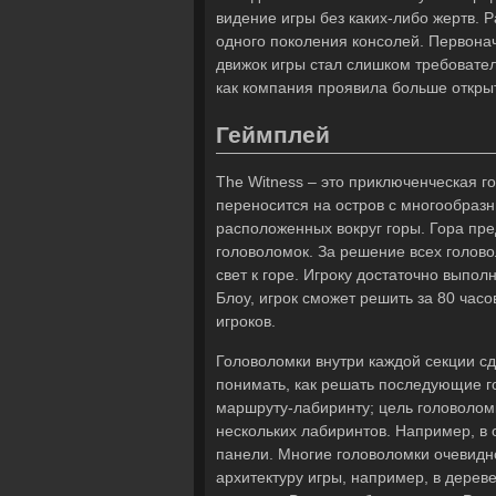
видение игры без каких-либо жертв. Р
одного поколения консолей. Первонач
движок игры стал слишком требовател
как компания проявила больше откры
Геймплей
The Witness – это приключенческая 
переносится на остров с многообраз
расположенных вокруг горы. Гора пре
головоломок. За решение всех голов
свет к горе. Игроку достаточно выпол
Блоу, игрок сможет решить за 80 часо
игроков.
Головоломки внутри каждой секции сд
понимать, как решать последующие г
маршруту-лабиринту; цель головоломк
нескольких лабиринтов. Например, в 
панели. Многие головоломки очевидн
архитектуру игры, например, в дереве