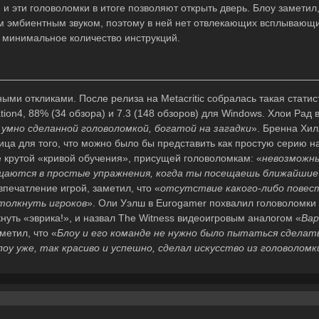
и эти головоломки в итоге позволяют открыть дверь. Блоу заметил,
им эмбиентным звуком, поэтому в ней нет отвлекающих всплывающ
: минимальное количество инструкций.
ми откликами. После релиза на Metacritic собралась такая статис
ation4, 88% (34 обзора) и 7.3 (148 обзоров) для Windows. Хлои Рад 
 умно сделанной головоломкой, богатой на загадки
». Бренна Хи
ица для того, что можно было бы представить как простую серию н
 крутой «кривой обучения», присущей головоломкам: «
невозможны
аются в простые упражнения, когда ты посещаешь ближайшие
впечатление игрой, заметил, что «
отсутствие какого-либо повес
толкнуть игроков
». Оли Уэлш в Eurogamer похвалил головоломки 
уть «эврика!», и назвал The Witness видеоигровым аналогом «
Вар
метил, что «
Блоу и его команде не нужно было пытаться сделат
лоу уже, так красиво и успешно, сделал искусство из головоломк