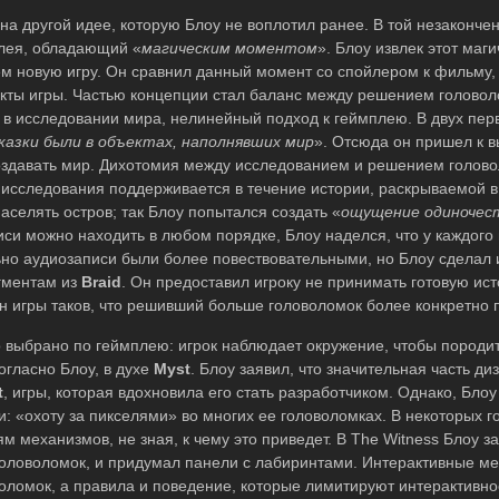
а другой идее, которую Блоу не воплотил ранее. В той незаконче
плея, обладающий «
магическим моментом
». Блоу извлек этот маг
ем новую игру. Он сравнил данный момент со спойлером к фильму,
екты игры. Частью концепции стал баланс между решением головол
 в исследовании мира, нелинейный подход к геймплею. В двух пер
казки были в объектах, наполнявших мир
». Отсюда он пришел к в
оздавать мир. Дихотомия между исследованием и решением голов
 исследования поддерживается в течение истории, раскрываемой в
аселять остров; так Блоу попытался создать «
ощущение одиночест
иси можно находить в любом порядке, Блоу наделся, что у каждого
ьно аудиозаписи были более повествовательными, но Блоу сделал 
гментам из
Braid
. Он предоставил игроку не принимать готовую ист
н игры таков, что решивший больше головоломок более конкретно 
 выбрано по геймплею: игрок наблюдает окружение, чтобы породи
огласно Блоу, в духе
Myst
. Блоу заявил, что значительная часть ди
t
, игры, которая вдохновила его стать разработчиком. Однако, Блоу
и: «охоту за пикселями» во многих ее головоломках. В некоторых 
м механизмов, не зная, к чему это приведет. В The Witness Блоу з
оловоломок, и придумал панели с лабиринтами. Интерактивные м
оломок, а правила и поведение, которые лимитируют интерактивно