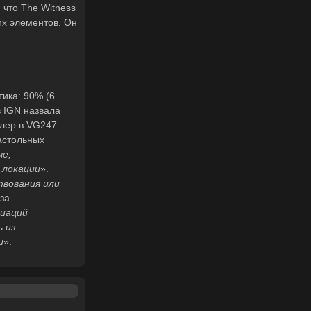
 что The Witness
их элементов. Он
тика: 90% (6
в IGN назвала
ллер в VG247
астольных
е,
 локации
».
твования или
за
иаций
ь из
и
».