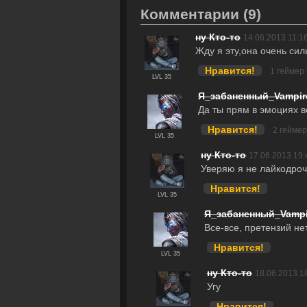
Комментарии
(9)
ну Кто-то
14.06.2013 11:1
Жду я эту,она очень си
Нравится!
1 геймер
LVL 35
Я_забаненный_Vampir
Да ты прям в эмоциях в
Нравится!
2 гейме
LVL 35
ну Кто-то
17.06.2013 19:
Уверяю я не лайкодроч
Нравится!
LVL 35
Я_забаненный_Vampi
Все-все, претензий нет
Нравится!
LVL 35
ну Кто-то
18.06.2013 1
Угу
Нравится!