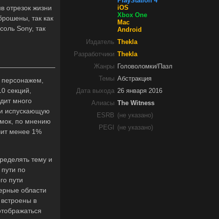
PlayStation 4
ив отрезок жизни
iOS
Xbox One
брошены, так как
Mac
соль Sony, так
Android
Издатель
Thekla
Разработчики
Thekla
Жанры
Головоломки/Пазл
Темы
Абстракция
м персонажем,
0 секций,
Дата выхода
26 января 2016
одит много
Алиасы
The Witness
 и испускающую
ESRB
(не указано)
омок, по мнению
PEGI
(не указано)
ешит менее 1%
ределять тему и
 пути по
го пути
черные области
 встроены в
 отображаться