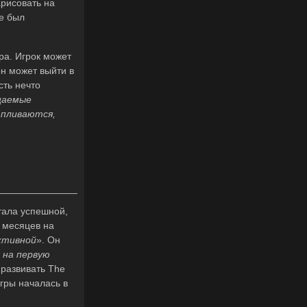
арисовать на
те был
ра. Игрок может
он может выйти в
сть нечто
щаемые
апливаются,
стала успешной,
о месяцев на
ктивной
». Он
 на первую
 развивать The
гры началась в