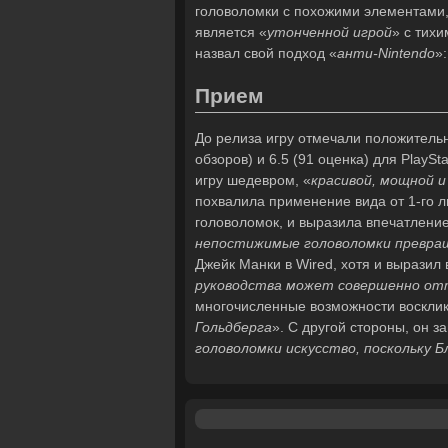
головоломки с похожими элементами, 
является «
утонченной игрой
» с тих
назвал свой подход «
анти-
Nintendo
»
Прием
До релиза игру отмечали положительны
обзоров) и 6.5 (91 оценка) для PlaySt
игру шедевром, «
красивой, мощной и
похвалила применение вида от 1-го л
головоломок, и выразила впечатление
непостижимые головоломки превращ
Джейк Манки в Wired, хотя и выразил 
руководства может совершенно от
многочисленные возможности воскликн
Гольдберга
». С другой стороны, он за
головоломки искусство, поскольку Б