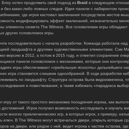
. Блоу хотел продолжить свой подход из
Braid
в следующем отноше
и без каких-либо ложных следов. Идея панели с лабиринтом проис
лшебниками, где игрок кастовал заклинания посредством жестов мыш
можность модифицировать эффект заклинаний, незначительно мен
аны элементы сюжета The Witness. Все головоломки игры обладаю
ых других головоломок игры.
очти последовательно с начала разработки. Команда работала над
ацией ландшафта и другими художественными элементами. Сэм Ма
емо-версию в 2012, а потом в 2015 году, и отметил сохранение оче
яющиеся панели головоломок с механиками, которые они контролир
тадиях игры обеспечивают «
предельную ясность
» дальнейшего на
а них игра становится слишком однообразной. В ходе разработки ка
слеживать по ландшафту. Структура острова была видоизменена, ч
исследования и повествования, а также избежать «парадокса выбо
л игру от такого простого механизма поощрения игрока, как выпол
 достижений. Игрок получил возможность исследовать и изучать ми
сти многих приключенческих игр, в которых игрок, к примеру, наты
 ключ. В The Witness могут встречаться двери, открыть которые ср
ров на двери, или рядом с ней, ведет игрока к частям острова, гд