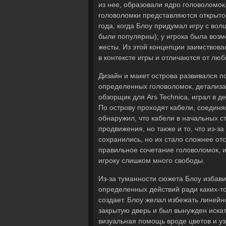
из нее, образовали ядро головоломок
головоломки представляются открыто 
года, когда Блоу придумал игру с во
были популярны); у игрока была воз
жесты. Из этой концепции заимствов
в контексте игры и отличаются от люб
Дизайн и макет острова развивался п
определенных головоломок, детализ
обзорщик для Ars Technica, играл в д
По острову проходят кабели, соедин
обнаружил, что кабели в начальных с
продвижения, но также и то, что из-з
сохранились, но их стало сложнее от
правильное сочетание головоломок, 
игроку слишком много свободы.
Из-за туманности сюжета Блоу избави
определенных действий ради каких-то
создает. Блоу желал избежать линейно
закрытую дверь и был вынужден искать
визуальная помощь вроде цветов и узо