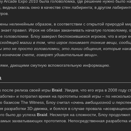
ny Arcade Expo 2010 была головоломка, где решение нужно было н
видных сквозь окно в качестве стен лабиринта; в другом лабирин
тров.
лены нелинейным образом, в соответствии с открытой природой ми
 знает правил. Игрок не обязан заканчивать начатую головоломку, 
е головоломки. Блоу заверил беспокоившихся игроков, что в игре е
сходящей магии в том, что игрок понимает тонкие вещи, сооб
 это не просто головоломки, это линии общения, которые нак
в конечном счете, говорят удивительные вещи
».
писями, дающими смутную вспомогательную информацию.
а
s после релиза своей игры
Braid
. Увидев, что его игра в 2008 году 
аботке» и потратил время на прототипы новой игры – по нескольк
 базисом The Witness, Блоу считал «
очень амбициозной и перспе
ия разработки 3D-движка, и боялся в случае провала «
возвращения
него было до успеха
Braid
. Несмотря на сложности, Блоу продолжил
з самых захватывающих прототипов. Непосредственная разработка и