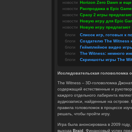
новости
Horizon Zero Dawn и еще
новости
Распродажа в Epic Games
новости
Сразу 2 игры предлагаю
новости
Новую игру для Epic Ga
новости
Новую игру предлагают с
блоги
Список игр, готовых к п
блоги
Создателю The Witness н
блоги
Геймплейное видео игры
блоги
The Witness: немного 
блоги
Скриншоты игры The Wi
Исследовательская головоломка от
The Witness – 3D-головоломка Джона
содержащий естественные и рукотвор
каждого отдельного лабиринта являют
аудиозаписи, найденные на острове. 
правила головоломок в процессе изуч
решать, чтобы пройти игру.
Игра была анонсирована в 2009 году, 
выхода
Braid
. Финансовый успех пре