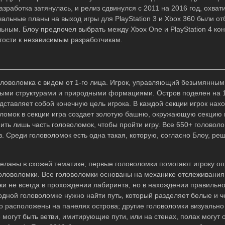
азработка затянулась, и релиз сдвинулся с 2011 на 2016 год, охват
альные планы на выход игры для PlayStation 3 и Xbox 360 были от
ьным. Блоу предпочел выбрать между Xbox One и PlayStation 4 кон
тости к независимым разработчикам.
головоломка с видом от 1-го лица. Игрок, управляющий безымянны
ными структурами и природными формациями. Остров поделен на 1
дставляет собой конечную цель игрока. В каждой секции игрок нах
оломок в секции игра создает золотую башню, окружающую секцию
нить лишь часть головоломок, чтобы пройти игру. Все 650+ головол
в. Среди головоломок есть одна такая, которую, согласно Блоу, р
еланы в схожей тематике; первые головоломки помогают игроку оп
оловоломки. Все головоломки основаны на механике отслеживания
и не всегда в прохождении лабиринта, но в нахождении правильно
одной головоломке нужно найти путь, который разделяет белые и 
о расположены на панелях острова; другие головоломки визуально
 могут быть ветви, имитирующие пути, или на стенах, полах могут