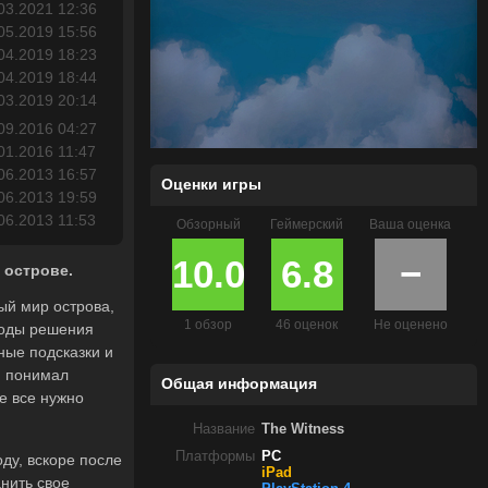
03.2021 12:36
05.2019 15:56
04.2019 18:23
04.2019 18:44
03.2019 20:14
09.2016 04:27
01.2016 11:47
06.2013 16:57
Оценки игры
06.2013 19:59
06.2013 11:53
Обзорный
Геймерский
Ваша оценка
10.0
6.8
−
 острове.
тый мир острова,
1 обзор
46 оценок
Не оценено
ходы решения
ные подсказки и
м понимал
Общая информация
е все нужно
Название
The Witness
Платформы
PC
оду, вскоре после
iPad
нить свое