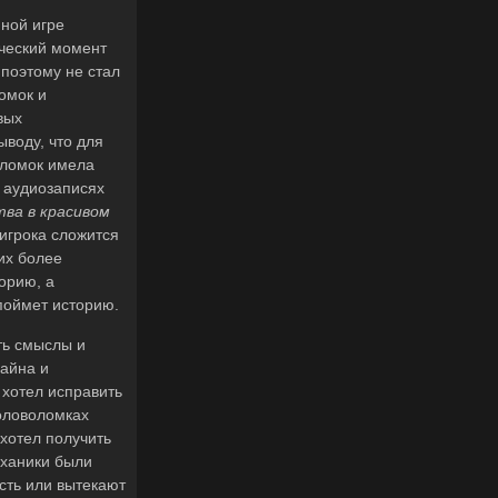
нной игре
ический момент
 поэтому не стал
омок и
вых
ыводу, что для
оломок имела
 аудиозаписях
ва в красивом
 игрока сложится
их более
орию, а
поймет историю.
ть смыслы и
зайна и
 хотел исправить
головоломках
ахотел получить
еханики были
сть или вытекают