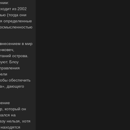
нии:
ходит из 2002
ью (тогда они
яя определенные
т осмысленностью
 внесением в мир
чковеч,
ртаний острова.
уют. Блоу
правления
бели
тобы обеспечить
ра», дающего
нение
р, который он
кался на
азу нельзя, хотя
е находятся