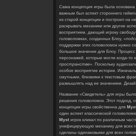
Сама концепция игры была основана н
важным был аспект стороннего гейм
из старой концепции и построил на н
раскрывать механики или другие асп
восприятием, дающий игроку свободу
головоломках, созданных Блоу, «
подс
поддержки этих головоломок нужно с
большое значение для Блоу. Процесс
персонажей, которые могли когда-то н
пространстве
». Поскольку аудиозап
особое восприятие истории. Изначал
смутными, близкими к текстовым фра
размышлять над ее значением. Дизай
Название «Свидетель» для игры было
решения головоломок. Этот подход, с
концепции игры свойственна для
Mys
один аспект классической головоломк
Myst
игрок кликал по различным частя
унифицирующую механику для всех г
сделаны одинаковыми для всех голов