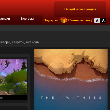
Вход/Регистрация
сляции
Блогеры
Подарки:
Сменить тему:
Обзоры, секреты, чит коды.
от