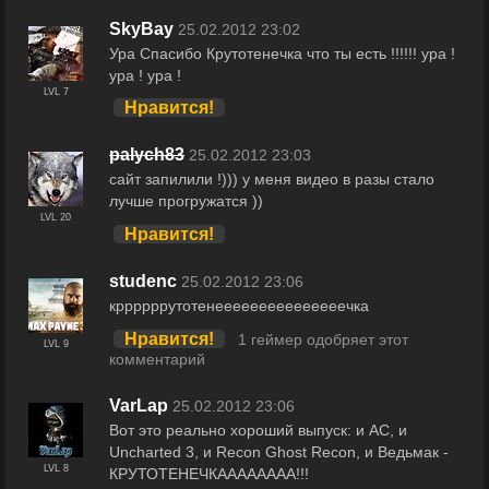
SkyBay
25.02.2012 23:02
Ура Спасибо Крутотенечка что ты есть !!!!!! ура !
ура ! ура !
LVL 7
Нравится!
palych83
25.02.2012 23:03
сайт запилили !))) у меня видео в разы стало
лучше прогружатся ))
LVL 20
Нравится!
studenc
25.02.2012 23:06
кррррррутотенееееееееееееееечка
Нравится!
1 геймер одобряет этот
LVL 9
комментарий
VarLap
25.02.2012 23:06
Вот это реально хороший выпуск: и АC, и
Uncharted 3, и Recon Ghost Recon, и Ведьмак -
LVL 8
КРУТОТЕНЕЧКАААААААА!!!