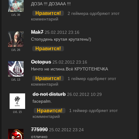
ДОЗА !!! ДОЗААА !!!
Нравится!
2 геймера одобряют этот
LVL 36
комментарий
Mak7
25.02.2012 23:16
Стопудень крутая крутатень!)
Нравится!
LVL 26
Octopus
25.02.2012 23:16
Ничто не истина.Всё КРУТОТЕНЕЧКА
Нравится!
1 геймер одобряет этот
LVL 13
комментарий
do not disturb
26.02.2012 10:29
facepalm.
Нравится!
1 геймер одобряет этот
LVL 15
комментарий
775990
25.02.2012 23:24
отлично