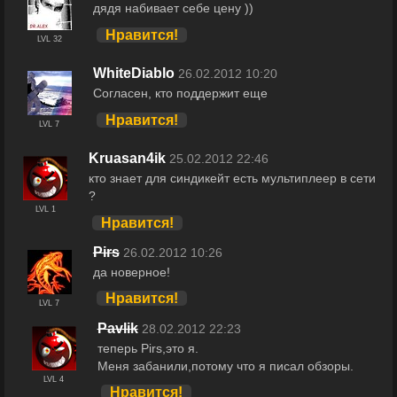
дядя набивает себе цену ))
Нравится!
LVL 32
WhiteDiablo
26.02.2012 10:20
Согласен, кто поддержит еще
Нравится!
LVL 7
Kruasan4ik
25.02.2012 22:46
кто знает для синдикейт есть мультиплеер в сети
?
LVL 1
Нравится!
Pirs
26.02.2012 10:26
да новерное!
Нравится!
LVL 7
Pavlik
28.02.2012 22:23
теперь Pirs,это я.
Меня забанили,потому что я писал обзоры.
LVL 4
Нравится!