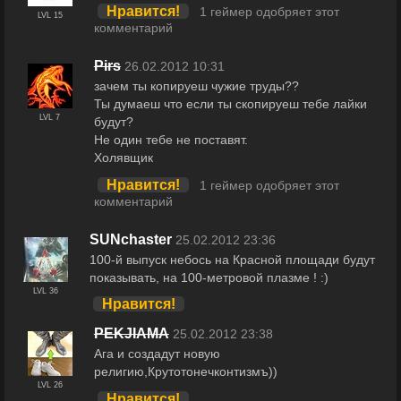
Нравится!
1 геймер одобряет этот
LVL 15
комментарий
Pirs
26.02.2012 10:31
зачем ты копируеш чужие труды??
Ты думаеш что если ты скопируеш тебе лайки
LVL 7
будут?
Не один тебе не поставят.
Холявщик
Нравится!
1 геймер одобряет этот
комментарий
SUNchaster
25.02.2012 23:36
100-й выпуск небось на Красной площади будут
показывать, на 100-метровой плазме ! :)
LVL 36
Нравится!
PEKJIAMA
25.02.2012 23:38
Ага и создадут новую
религию,Крутотонечконтизмъ))
LVL 26
Нравится!