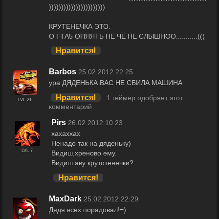
)))))))))))))))))))))))
КРУТЕНЕЧКА ЭТО.
О ГТА5 ОПЯЯТЬ НЕ ЧЁ НЕ СЛЫШНОО...........(((
Нравится!
Barbos
25.02.2012 22:25
ура ДЯДЕНЬКА ВАС НЕ СБИЛА МАШИНА
Нравится!
1 геймер одобряет этот
LVL 21
комментарий
Pirs
26.02.2012 10:23
хахаххах
Ненадо так на дяденьку)
LVL 7
Видиш,хреново ему.
Видиш аву крутотенечки?
Нравится!
MaxDark
25.02.2012 22:29
Дядя всех порадовал!=)