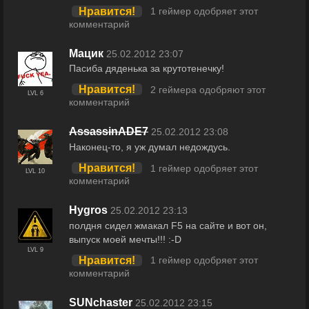
Нравится!
1 геймер одобряет этот
комментарий
Мацик
25.02.2012 23:07
Пасиба дяденька за крутотенечку!
Нравится!
2 геймера одобряют этот
LVL 6
комментарий
AssassinADE7
25.02.2012 23:08
Наконец-то, я уж думал недождусь.
Нравится!
1 геймер одобряет этот
LVL 10
комментарий
Hygros
25.02.2012 23:13
полдня сидел жмакал F5 на сайте и вот он,
выпуск моей мечты!!! :-D
LVL 9
Нравится!
1 геймер одобряет этот
комментарий
SUNchaster
25.02.2012 23:15