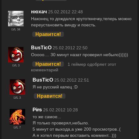
нюхач
25.02.2012 22:48
Наконец то дождался крутоткнечку,теперь можно
переустановить винду и поесть.
LVL 34
Нравится!
BusTicO
25.02.2012 22:50
Ооооо.... 30 минут назат проверил небыло))))))
Нравится!
1 геймер одобряет этот
LVL 3
комментарий
BusTicO
25.02.2012 22:51
Я не русский капец :D
Нравится!
LVL 3
Pirs
26.02.2012 10:28
то же самое...
Я только проверял,небыло.
LVL 7
5 минут от выхода,а уже 200 просмотров..(
А я хотел первым воставить коммент...)))