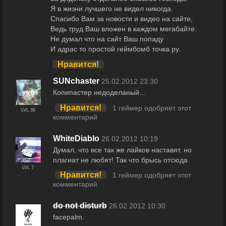
Я в жизни лучшего не видел никогда.
Спасибо Вам за новости и видео на сайте,
Ведь труд Ваш вложен в каждом мегабайте.
Не думал что на сайт Ваш попаду
И адрас то простой геймбомб точка ру.
Нравится!
SUNchaster
25.02.2012 23:30
Копипастер недоделаный...
Нравится!
1 геймер одобряет этот
LVL 36
комментарий
WhiteDiablo
26.02.2012 10:19
Думал, что все так же лайков наставят, но
плагиат не любят! Так что брысь отсюда
LVL 7
Нравится!
1 геймер одобряет этот
комментарий
do not disturb
26.02.2012 10:30
facepalm.