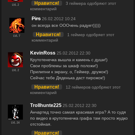
Нравится!
3 геймера одобряют этот
LVL 2
комментарий
Pirs
26.02.2012 10:24
он всегда все ОООчень радует)))))
Нравится!
1 геймер одобряет этот
LVL 7
комментарий
KevinRoss
25.02.2012 22:30
Крутотенечка вышла и камень с души!)
Свои проблемы за шкаф положи!)
LVL 2
Прилипни к экрану, о, Геймер, дружок!)
Сейчас тебе Дяденька даст пирожок!)
Нравится!
12 геймеров одобряют этот
комментарий
Trollhunte225
25.02.2012 22:30
Анчартед точно самая красивая игра? А то судя
по видео в крутотенечка графа там просто жудко
LVL 24
отстойная.
Нравится!