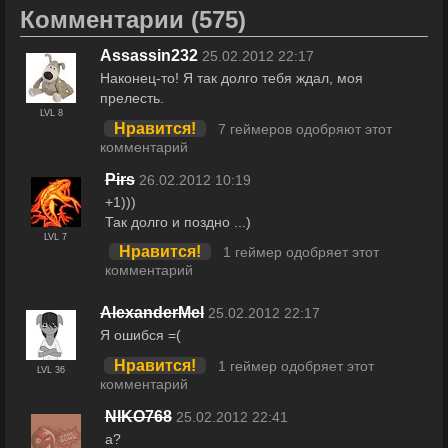
Комментарии
(575)
Assassin232
25.02.2012 22:17
Наконец-то! Я так долго тебя ждал, моя
прелесть.
LVL 8
Нравится!
7 геймеров одобряют этот
комментарий
Pirs
26.02.2012 10:19
+1)))
Так долго и поздно ...)
LVL 7
Нравится!
1 геймер одобряет этот
комментарий
AlexanderMel
25.02.2012 22:17
Я ошибся =(
Нравится!
1 геймер одобряет этот
LVL 36
комментарий
NIKO768
25.02.2012 22:41
а?