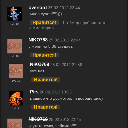
overlord
25.02.2012 22:44
видео супер!!!!))))
Нравится!
1 геймер одобряет этот
LVL 10
комментарий
NIKO768
25.02.2012 22:44
у меня на 8:35 заедает.
Нравится!
LVL 19
NIKO768
25.02.2012 22:48
уже нет
Нравится!
LVL 19
Pirs
26.02.2012 10:25
главное что досмотрел,и вообще шло)
Нравится!
LVL 7
NIKO768
25.02.2012 22:45
крутотенечка,любимая!!!!!