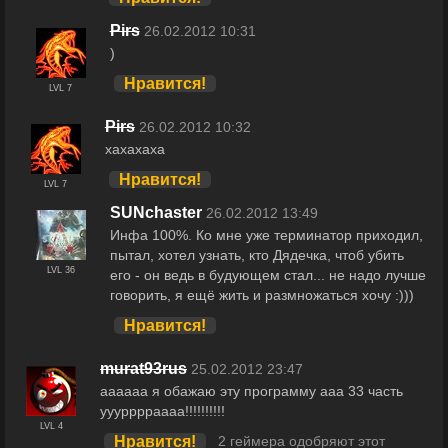
Pirs
26.02.2012 10:31
)
Нравится!
LVL 7
Pirs
26.02.2012 10:32
хахахаха
Нравится!
LVL 7
SUNchaster
26.02.2012 13:49
Инфа 100%. Ко мне уже терминатор приходил,
пытал, хотел узнать, кто Дядечка, чтоб убить
LVL 36
его - он ведь в будующем стал... не надо лучше
говорить, я ещё жить и размножаться хочу :)))
Нравится!
murat93rus
25.02.2012 23:47
аааааа я обажаю эту программу ааа 33 часть
ууурррраааа!!!!!!!!!!
LVL 4
Нравится!
2 геймера одобряют этот