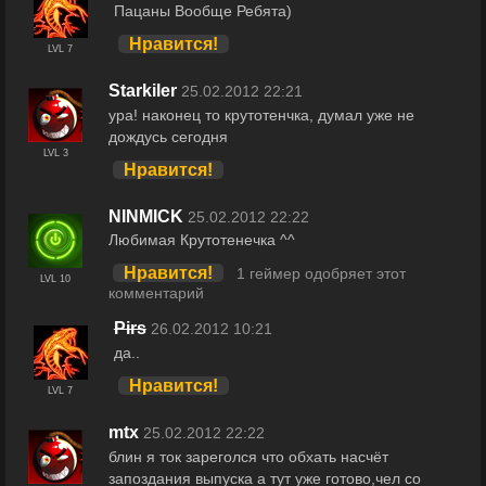
Пацаны Вообще Ребята)
Нравится!
LVL 7
Starkiler
25.02.2012 22:21
ура! наконец то крутотенчка, думал уже не
дождусь сегодня
LVL 3
Нравится!
NINMICK
25.02.2012 22:22
Любимая Крутотенечка ^^
Нравится!
1 геймер одобряет этот
LVL 10
комментарий
Pirs
26.02.2012 10:21
да..
Нравится!
LVL 7
mtx
25.02.2012 22:22
блин я ток зареголся что обхать насчёт
запоздания выпуска а тут уже готово,чел со