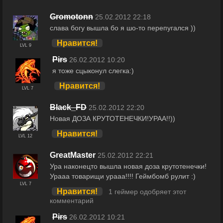
Gromotonn
25.02.2012 22:18
слава богу вышла бо я шо-то перепугался ))
Нравится!
LVL 9
Pirs
26.02.2012 10:20
я тоже сцыконул слегка:)
Нравится!
LVL 7
Black_FD
25.02.2012 22:20
Новая ДОЗА КРУТОТЕНЕЧКИ!УРАА!!))
Нравится!
LVL 12
GreatMaster
25.02.2012 22:21
Ура наконецто вышла новая доза крутотенечки!
Урааа товарищи урааа!!!! Геймбомб рулит :)
LVL 7
Нравится!
1 геймер одобряет этот
комментарий
Pirs
26.02.2012 10:21