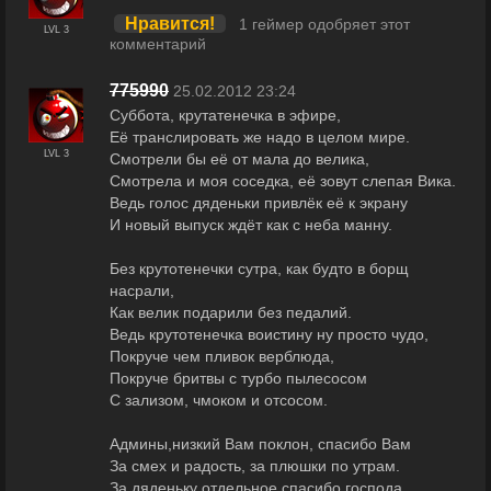
Нравится!
1 геймер одобряет этот
LVL 3
комментарий
775990
25.02.2012 23:24
Суббота, крутатенечка в эфире,
Её транслировать же надо в целом мире.
LVL 3
Смотрели бы её от мала до велика,
Смотрела и моя соседка, её зовут слепая Вика.
Ведь голос дяденьки привлёк её к экрану
И новый выпуск ждёт как с неба манну.
Без крутотенечки сутра, как будто в борщ
насрали,
Как велик подарили без педалий.
Ведь крутотенечка воистину ну просто чудо,
Покруче чем пливок верблюда,
Покруче бритвы с турбо пылесосом
С зализом, чмоком и отсосом.
Админы,низкий Вам поклон, спасибо Вам
За смех и радость, за плюшки по утрам.
За дяденьку отдельное спасибо господа,