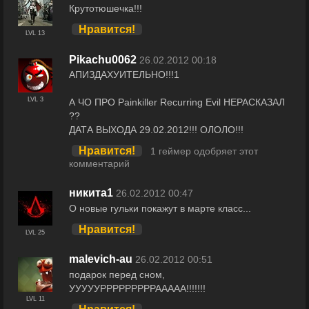
Крутотюшечка!!!
Нравится!
LVL 13
Pikachu0062
26.02.2012 00:18
АПИЗДАХУИТЕЛЬНО!!!1
LVL 3
А ЧО ПРО Painkiller Recurring Evil НЕРАСКАЗАЛ
??
ДАТА ВЫХОДА 29.02.2012!!! ОЛОЛО!!!
Нравится!
1 геймер одобряет этот
комментарий
никита1
26.02.2012 00:47
О новые гульки покажут в марте класс...
Нравится!
LVL 25
malevich-au
26.02.2012 00:51
подарок перед сном,
УУУУУРРРРРРРРРААААА!!!!!!!
LVL 11