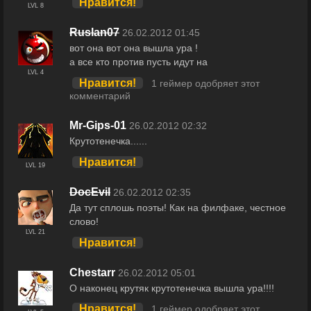
Нравится!
LVL 8
Ruslan07
26.02.2012 01:45
вот она вот она вышла ура !
а все кто против пусть идут на
LVL 4
Нравится!
1 геймер одобряет этот
комментарий
Mr-Gips-01
26.02.2012 02:32
Крутотенечка......
Нравится!
LVL 19
DocEvil
26.02.2012 02:35
Да тут сплошь поэты! Как на филфаке, честное
слово!
LVL 21
Нравится!
Chestarr
26.02.2012 05:01
О наконец крутяк крутотенечка вышла ура!!!!
Нравится!
1 геймер одобряет этот