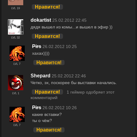
Нравится!
LVL 19
dokartist
25.02.2012 22:45
дядя вышел из комы...и вышел в эфир ))
Нравится!
LVL 32
Pirs
26.02.2012 10:25
хахах))))
Нравится!
LVL 7
Shepard
25.02.2012 22:46
Четко, эх, поскорее бы выставки начались.
Нравится!
1 геймер одобряет этот
LVL 1
комментарий
Pirs
26.02.2012 10:26
какие вставки?
ты о чём?
LVL 7
Нравится!