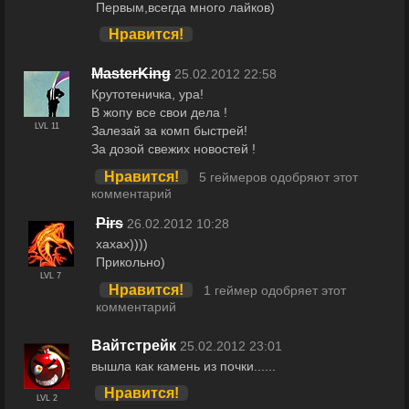
Первым,всегда много лайков)
Нравится!
MasterKing
25.02.2012 22:58
Крутотеничка, ура!
В жопу все свои дела !
LVL 11
Залезай за комп быстрей!
За дозой свежих новостей !
Нравится!
5 геймеров одобряют этот
комментарий
Pirs
26.02.2012 10:28
хахах))))
Прикольно)
LVL 7
Нравится!
1 геймер одобряет этот
комментарий
Вайтстрейк
25.02.2012 23:01
вышла как камень из почки......
Нравится!
LVL 2