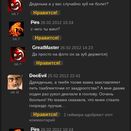
Дяденька а у вас случайно зуб не болит?
Нравится!
LVL 7
Pirs
26.02.2012 10:24
с чего ты взял?
Нравится!
LVL 7
GreatMaster
26.02.2012 14:23
Да просто на фото он за зуб держится)
Нравится!
LVL 7
DocEvil
25.02.2012 22:41
Ддяяденька, а теебя тооже мама зааставляяет
пить тааблееточки от заадроотства? А мне дааже
LVL 21
оодин раз уукол деелали в гоолову. Оочень
боольно! Но маама скаазала, что мнее стаало
гоораздо луучше...
Нравится!
2 геймера одобряют этот
комментарий
Pirs
26.02.2012 10:24