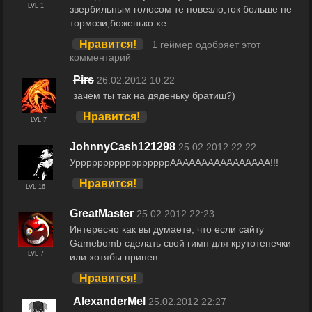
LVL 1
звербильным голосом те повезло,ток больше не
тормози,боженько хе
Нравится!
1 геймер одобряет этот
комментарий
Pirs
26.02.2012 10:22
зачем ты так на дяденьку братиш?)
Нравится!
LVL 7
JohnnyCash121298
25.02.2012 22:22
УрррррррррррррррррАААААААААААААААА!!!
Нравится!
LVL 16
GreatMaster
25.02.2012 22:23
Интересно как вы думаете, что если сайту
Gamebomb сделать свой гимн для крутотенечки
LVL 7
или хотябы припев.
Нравится!
AlexanderMel
25.02.2012 22:27