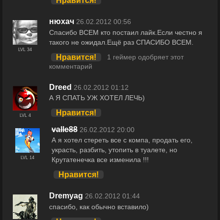
Нравится!
нюхач
26.02.2012 00:56
Спасибо ВСЕМ кто постаил лайк.Если честно я
такого не ожидал.Ещё раз СПАСИБО ВСЕМ.
LVL 34
Нравится!
1 геймер одобряет этот
комментарий
Dreed
26.02.2012 01:12
А Я СПАТЬ УЖ ХОТЕЛ ЛЕЧЬ)
Нравится!
LVL 4
valle88
26.02.2012 20:00
А я хотел стереть все с компа, продать его,
украсть, разбить, утопить в туалете, но
LVL 14
Крутатенечка все изменила !!!
Нравится!
Dremyag
26.02.2012 01:44
спасибо, как обычно вставило)