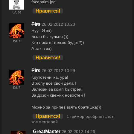
facepalm.jpg
Нравится!
LVL 36
Pirs
26.02.2012 10:23
Нуу.. Я за)
Было бы кульно:)))
LVL 7
Кто писать только будет?))
А так я за)
Нравится!
Pirs
26.02.2012 10:29
Крутотеничка, ура!
В жопу все свои дела !
LVL 7
Залезай за комп быстрей!
За дозой свежих новостей !
Можно за припев взять братишка)))
Нравится!
1 геймер одобряет этот
комментарий
GreatMaster
26.02.2012 14:26