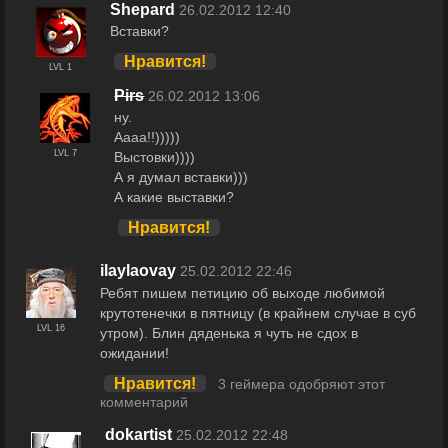
Shepard
26.02.2012 12:40
Вставки?
Нравится!
LVL 1
Pirs
26.02.2012 13:06
ну.
Аааа!!)))))
LVL 7
Выстовки))))
А я думал вставки)))
А какие выставки?
Нравится!
ilaylaovay
25.02.2012 22:46
Ребят пишем петицию об выходе любимой
крутотенечки в пятницу (в крайнем случае в суб
LVL 16
утром). Блин дяденька я чуть не сдох в
ожидании!
Нравится!
3 геймера одобряют этот
комментарий
dokartist
25.02.2012 22:48